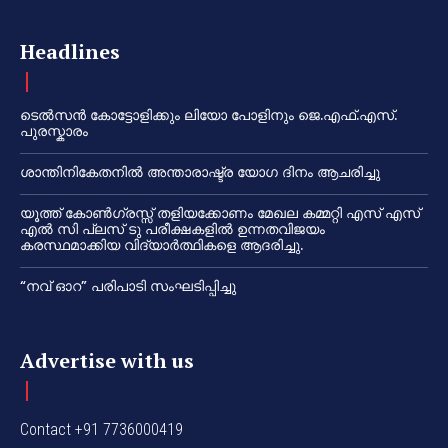
Headlines
ടെൽസൻ കോട്ടോളിക്കും ലിയോ പോളിനും ജെ.എഫ്.എസ്.
പുരസ്കാരം
ശാന്തിനികേതനിൽ അന്താരാഷ്ട്ര യോഗ ദിനം ആചരിച്ചു
യൂത്ത് കോൺഗ്രസ്സ് തളിയക്കോണം മേഖല കമ്മറ്റി എസ് എസ്
എൽ സി പ്ലസ് ടു പരീക്ഷകളിൽ ഉന്നതവിജയം
കരസ്ഥമാക്കിയ വിദ്യാർത്ഥികളെ ആദരിച്ചു.
“നവ് ഓറ” പരിപാടി സംഘടിപ്പിച്ചു
Advertise with us
Contact +91 7736000419