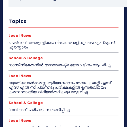
Topics
Local News
ടെൽസൻ കോട്ടോളിക്കും ലിയോ പോളിനും ജെ.എഫ്.എസ്.
പുരസ്കാരം
School & College
ശാന്തിനികേതനിൽ അന്താരാഷ്ട്ര യോഗ ദിനം ആചരിച്ചു
Local News
യൂത്ത് കോൺഗ്രസ്സ് തളിയക്കോണം മേഖല കമ്മറ്റി എസ്
എസ് എൽ സി പ്ലസ് ടു പരീക്ഷകളിൽ ഉന്നതവിജയം
കരസ്ഥമാക്കിയ വിദ്യാർത്ഥികളെ ആദരിച്ചു.
School & College
“നവ് ഓറ” പരിപാടി സംഘടിപ്പിച്ചു
Local News