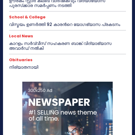
ഊരകം സ്റ്റാർ ക്ലബ് വാർഷികവും വിദ്യാഭ്യാസ
പുരസ്‌ക്കാര സമർപ്പണം നടത്തി
School & College
വിസ്മയം ഉണർത്തി 92 കാരൻറെ യോഗഭ്യാസ പ്രകടനം
Local News
കാറളം സർവ്വീസ് സഹകരണ ബാങ്ക് വിദ്യാഭ്യാസ
അവാർഡ് നൽകി
Obituaries
നിര്യാതനായി