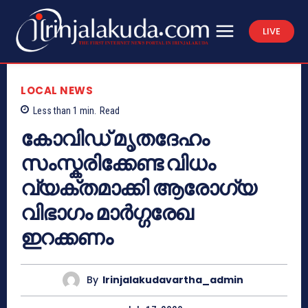
LIVE
LOCAL NEWS
Less than 1
min.
Read
കോവിഡ് മൃതദേഹം
സംസ്കരിക്കേണ്ട വിധം
വ്യക്തമാക്കി ആരോഗ്യ
വിഭാഗം മാർഗ്ഗരേഖ
ഇറക്കണം
By
Irinjalakudavartha_admin