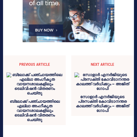
PREVIOUS ARTICLE
NEXT ARTICLE
സോളാർ എനർജിയുടെ
ബ്ലോക്ക് പഞ്ചായത്തിലെ
പ്രസക്തി കോവിടാനന്തര
എല്ലാ അംഗീകൃത
കാലത്ത് വർധിക്കും – അജിത്
വായനശാലകളിലും
ഗോപി
ടെലിവിഷൻ വിതരണം
ചെയ്തു