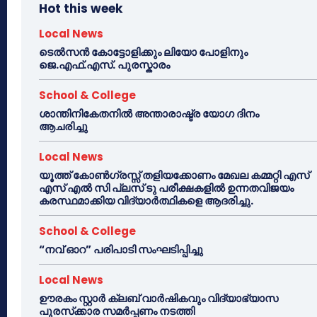
Hot this week
Local News
ടെൽസൻ കോട്ടോളിക്കും ലിയോ പോളിനും
ജെ.എഫ്.എസ്. പുരസ്കാരം
School & College
ശാന്തിനികേതനിൽ അന്താരാഷ്ട്ര യോഗ ദിനം
ആചരിച്ചു
Local News
യൂത്ത് കോൺഗ്രസ്സ് തളിയക്കോണം മേഖല കമ്മറ്റി എസ്
എസ് എൽ സി പ്ലസ് ടു പരീക്ഷകളിൽ ഉന്നതവിജയം
കരസ്ഥമാക്കിയ വിദ്യാർത്ഥികളെ ആദരിച്ചു.
School & College
“നവ് ഓറ” പരിപാടി സംഘടിപ്പിച്ചു
Local News
ഊരകം സ്റ്റാർ ക്ലബ് വാർഷികവും വിദ്യാഭ്യാസ
പുരസ്‌ക്കാര സമർപ്പണം നടത്തി