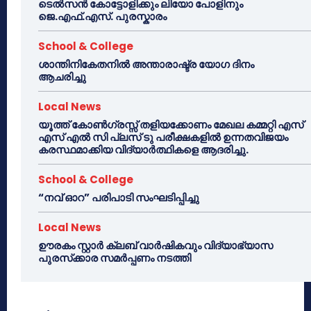
ടെൽസൻ കോട്ടോളിക്കും ലിയോ പോളിനും
ജെ.എഫ്.എസ്. പുരസ്കാരം
School & College
ശാന്തിനികേതനിൽ അന്താരാഷ്ട്ര യോഗ ദിനം
ആചരിച്ചു
Local News
യൂത്ത് കോൺഗ്രസ്സ് തളിയക്കോണം മേഖല കമ്മറ്റി എസ്
എസ് എൽ സി പ്ലസ് ടു പരീക്ഷകളിൽ ഉന്നതവിജയം
കരസ്ഥമാക്കിയ വിദ്യാർത്ഥികളെ ആദരിച്ചു.
School & College
“നവ് ഓറ” പരിപാടി സംഘടിപ്പിച്ചു
Local News
ഊരകം സ്റ്റാർ ക്ലബ് വാർഷികവും വിദ്യാഭ്യാസ
പുരസ്‌ക്കാര സമർപ്പണം നടത്തി