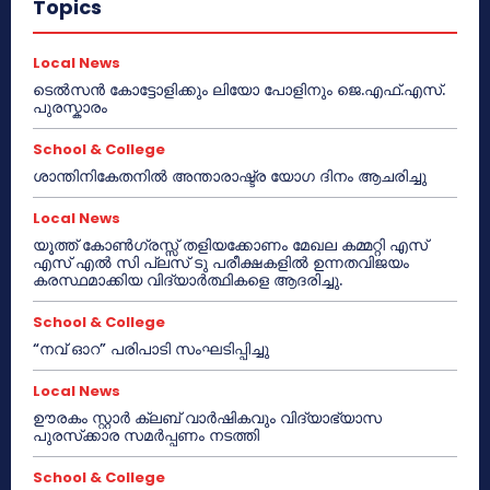
Topics
Local News
ടെൽസൻ കോട്ടോളിക്കും ലിയോ പോളിനും ജെ.എഫ്.എസ്.
പുരസ്കാരം
School & College
ശാന്തിനികേതനിൽ അന്താരാഷ്ട്ര യോഗ ദിനം ആചരിച്ചു
Local News
യൂത്ത് കോൺഗ്രസ്സ് തളിയക്കോണം മേഖല കമ്മറ്റി എസ്
എസ് എൽ സി പ്ലസ് ടു പരീക്ഷകളിൽ ഉന്നതവിജയം
കരസ്ഥമാക്കിയ വിദ്യാർത്ഥികളെ ആദരിച്ചു.
School & College
“നവ് ഓറ” പരിപാടി സംഘടിപ്പിച്ചു
Local News
ഊരകം സ്റ്റാർ ക്ലബ് വാർഷികവും വിദ്യാഭ്യാസ
പുരസ്‌ക്കാര സമർപ്പണം നടത്തി
School & College