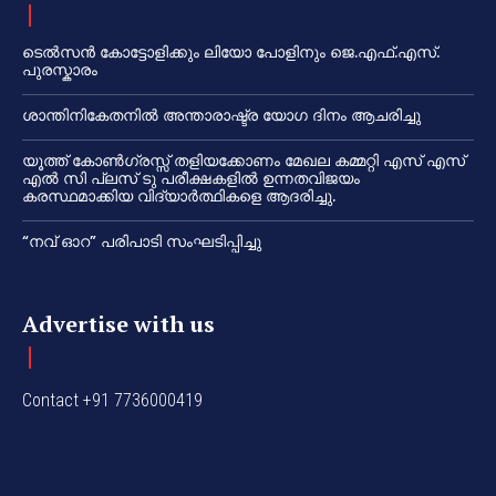
ടെൽസൻ കോട്ടോളിക്കും ലിയോ പോളിനും ജെ.എഫ്.എസ്.
പുരസ്കാരം
ശാന്തിനികേതനിൽ അന്താരാഷ്ട്ര യോഗ ദിനം ആചരിച്ചു
യൂത്ത് കോൺഗ്രസ്സ് തളിയക്കോണം മേഖല കമ്മറ്റി എസ് എസ്
എൽ സി പ്ലസ് ടു പരീക്ഷകളിൽ ഉന്നതവിജയം
കരസ്ഥമാക്കിയ വിദ്യാർത്ഥികളെ ആദരിച്ചു.
“നവ് ഓറ” പരിപാടി സംഘടിപ്പിച്ചു
Advertise with us
Contact +91 7736000419