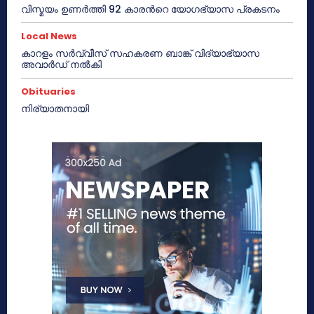
വിസ്മയം ഉണർത്തി 92 കാരൻറെ യോഗഭ്യാസ പ്രകടനം
Local News
കാറളം സർവ്വീസ് സഹകരണ ബാങ്ക് വിദ്യാഭ്യാസ
അവാർഡ് നൽകി
Obituaries
നിര്യാതനായി