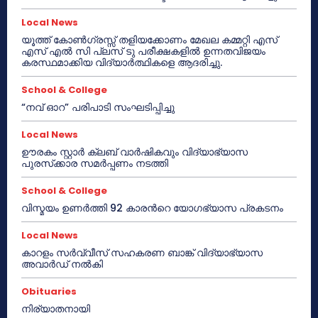
Local News
യൂത്ത് കോൺഗ്രസ്സ് തളിയക്കോണം മേഖല കമ്മറ്റി എസ്
എസ് എൽ സി പ്ലസ് ടു പരീക്ഷകളിൽ ഉന്നതവിജയം
കരസ്ഥമാക്കിയ വിദ്യാർത്ഥികളെ ആദരിച്ചു.
School & College
“നവ് ഓറ” പരിപാടി സംഘടിപ്പിച്ചു
Local News
ഊരകം സ്റ്റാർ ക്ലബ് വാർഷികവും വിദ്യാഭ്യാസ
പുരസ്‌ക്കാര സമർപ്പണം നടത്തി
School & College
വിസ്മയം ഉണർത്തി 92 കാരൻറെ യോഗഭ്യാസ പ്രകടനം
Local News
കാറളം സർവ്വീസ് സഹകരണ ബാങ്ക് വിദ്യാഭ്യാസ
അവാർഡ് നൽകി
Obituaries
നിര്യാതനായി