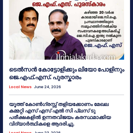
ടെൽസൻ കോട്ടോളിക്കും ലിയോ പോളിനും
ജെ.എഫ്.എസ്. പുരസ്കാരം
Local News
June 24, 2026
യൂത്ത് കോൺഗ്രസ്സ് തളിയക്കോണം മേഖല
കമ്മറ്റി എസ് എസ് എൽ സി പ്ലസ് ടു
പരീക്ഷകളിൽ ഉന്നതവിജയം കരസ്ഥമാക്കിയ
വിദ്യാർത്ഥികളെ ആദരിച്ചു.
Local News
June 23, 2026