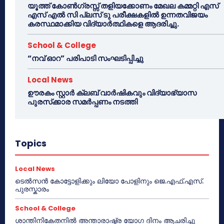
യൂത്ത് കോൺഗ്രസ്സ് തളിയക്കോണം മേഖല കമ്മറ്റി എസ്
എസ് എൽ സി പ്ലസ് ടു പരീക്ഷകളിൽ ഉന്നതവിജയം
കരസ്ഥമാക്കിയ വിദ്യാർത്ഥികളെ ആദരിച്ചു.
School & College
“നവ് ഓറ” പരിപാടി സംഘടിപ്പിച്ചു
Local News
ഊരകം സ്റ്റാർ ക്ലബ് വാർഷികവും വിദ്യാഭ്യാസ
പുരസ്‌ക്കാര സമർപ്പണം നടത്തി
Topics
Local News
ടെൽസൻ കോട്ടോളിക്കും ലിയോ പോളിനും ജെ.എഫ്.എസ്.
പുരസ്കാരം
School & College
ശാന്തിനികേതനിൽ അന്താരാഷ്ട്ര യോഗ ദിനം ആചരിച്ചു