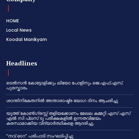
HOME
Local News
Koodal Manikyam
Headlines
ടെൽസൻ കോട്ടോളിക്കും ലിയോ പോളിനും ജെ.എഫ്.എസ്.
പുരസ്കാരം
ശാന്തിനികേതനിൽ അന്താരാഷ്ട്ര യോഗ ദിനം ആചരിച്ചു
യൂത്ത് കോൺഗ്രസ്സ് തളിയക്കോണം മേഖല കമ്മറ്റി എസ് എസ്
എൽ സി പ്ലസ് ടു പരീക്ഷകളിൽ ഉന്നതവിജയം
കരസ്ഥമാക്കിയ വിദ്യാർത്ഥികളെ ആദരിച്ചു.
“നവ് ഓറ” പരിപാടി സംഘടിപ്പിച്ചു