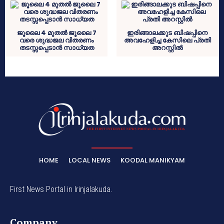
ജൂലൈ 4 മുതൽ ജൂലൈ 7
ഇരിങ്ങാലക്കുട ബിഷപ്പിനെ
വരെ ശുദ്ധജല വിതരണം
അവഹേളിച്ച കേസിലെ പ്രതി
തടസ്സപ്പെടാൻ സാധ്യത
അറസ്റ്റിൽ
HOME
LOCAL NEWS
KOODAL MANIKYAM
First News Portal in Irinjalakuda.
Company