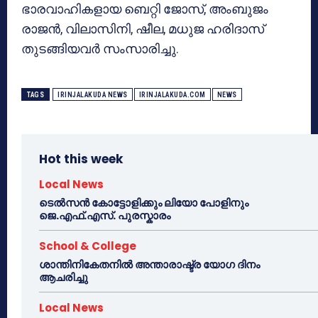
ഭാരവാഹികളായ ബെറ്റി ജോസ്, അംബുജം
രാജൻ, വിലാസിനി, ഷീല, മധുജ ഹരിദാസ്
തുടങ്ങിയവർ സംസാരിച്ചു.
TAGS
IRINJALAKUDA NEWS
IRINJALAKUDA.COM
NEWS
Hot this week
Local News
ടെൽസൻ കോട്ടോളിക്കും ലിയോ പോളിനും
ജെ.എഫ്.എസ്. പുരസ്കാരം
School & College
ശാന്തിനികേതനിൽ അന്താരാഷ്ട്ര യോഗ ദിനം
ആചരിച്ചു
Local News