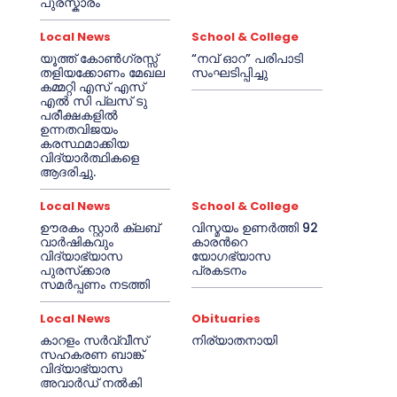
പുരസ്കാരം
Local News
School & College
യൂത്ത് കോൺഗ്രസ്സ്
“നവ് ഓറ” പരിപാടി
തളിയക്കോണം മേഖല
സംഘടിപ്പിച്ചു
കമ്മറ്റി എസ് എസ്
എൽ സി പ്ലസ് ടു
പരീക്ഷകളിൽ
ഉന്നതവിജയം
കരസ്ഥമാക്കിയ
വിദ്യാർത്ഥികളെ
ആദരിച്ചു.
Local News
School & College
ഊരകം സ്റ്റാർ ക്ലബ്
വിസ്മയം ഉണർത്തി 92
വാർഷികവും
കാരൻറെ
വിദ്യാഭ്യാസ
യോഗഭ്യാസ
പുരസ്‌ക്കാര
പ്രകടനം
സമർപ്പണം നടത്തി
Local News
Obituaries
കാറളം സർവ്വീസ്
നിര്യാതനായി
സഹകരണ ബാങ്ക്
വിദ്യാഭ്യാസ
അവാർഡ് നൽകി