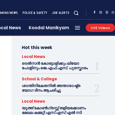
AKING NEWS
POLICE & SAFETY
JOB ALERTS
ocal News
Koodal Manikyam
LIVE Videos
Hot this week
Local News
ടെൽസൻ കോട്ടോളിക്കും ലിയോ
പോളിനും ജെ.എഫ്.എസ്. പുരസ്കാരം
School & College
ശാന്തിനികേതനിൽ അന്താരാഷ്ട്ര
യോഗ ദിനം ആചരിച്ചു
Local News
യൂത്ത് കോൺഗ്രസ്സ് തളിയക്കോണം
മേഖല കമ്മറ്റി എസ് എസ് എൽ സി