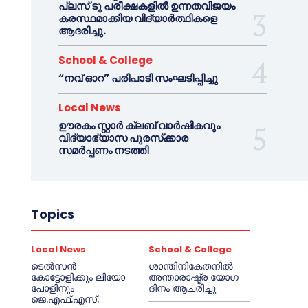
പ്ലസ് ടു പരീക്ഷകളിൽ ഉന്നതവിജയം
കരസ്ഥമാക്കിയ വിദ്യാർത്ഥികളെ
ആദരിച്ചു.
School & College
“നവ് ഓറ” പരിപാടി സംഘടിപ്പിച്ചു
Local News
ഊരകം സ്റ്റാർ ക്ലബ് വാർഷികവും
വിദ്യാഭ്യാസ പുരസ്‌ക്കാര
സമർപ്പണം നടത്തി
Topics
Local News
School & College
ടെൽസൻ
ശാന്തിനികേതനിൽ
കോട്ടോളിക്കും ലിയോ
അന്താരാഷ്ട്ര യോഗ
പോളിനും
ദിനം ആചരിച്ചു
ജെ.എഫ്.എസ്.