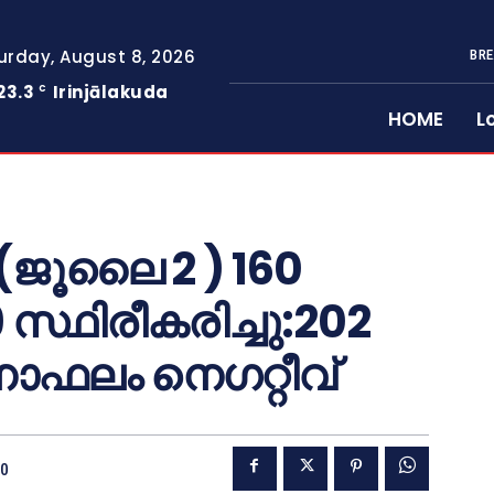
urday, August 8, 2026
BRE
23.3
Irinjālakuda
C
HOME
L
(ജൂലൈ 2 ) 160
 സ്ഥിരീകരിച്ചു:202
ഫലം നെഗറ്റീവ്
20