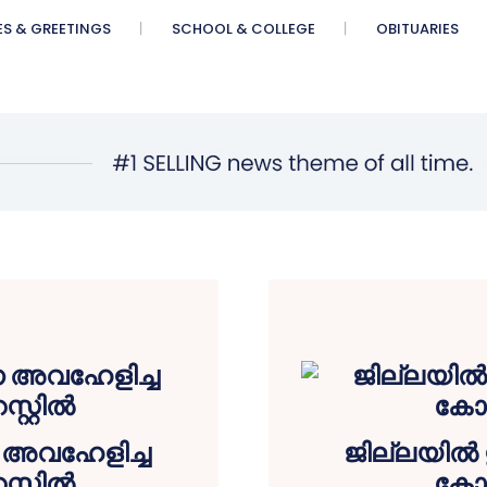
ES & GREETINGS
SCHOOL & COLLEGE
OBITUARIES
െ അവഹേളിച്ച
ജില്ലയിൽ ഇ
്റ്റിൽ
കോവ