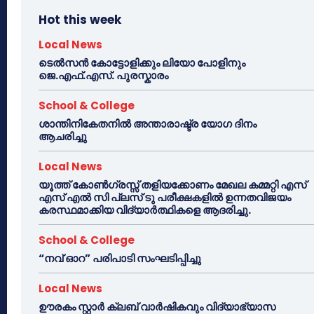
Hot this week
Local News
ടെൽസൻ കോട്ടോളിക്കും ലിയോ പോളിനും
ജെ.എഫ്.എസ്. പുരസ്കാരം
School & College
ശാന്തിനികേതനിൽ അന്താരാഷ്ട്ര യോഗ ദിനം
ആചരിച്ചു
Local News
യൂത്ത് കോൺഗ്രസ്സ് തളിയക്കോണം മേഖല കമ്മറ്റി എസ്
എസ് എൽ സി പ്ലസ് ടു പരീക്ഷകളിൽ ഉന്നതവിജയം
കരസ്ഥമാക്കിയ വിദ്യാർത്ഥികളെ ആദരിച്ചു.
School & College
“നവ് ഓറ” പരിപാടി സംഘടിപ്പിച്ചു
Local News
ഊരകം സ്റ്റാർ ക്ലബ് വാർഷികവും വിദ്യാഭ്യാസ