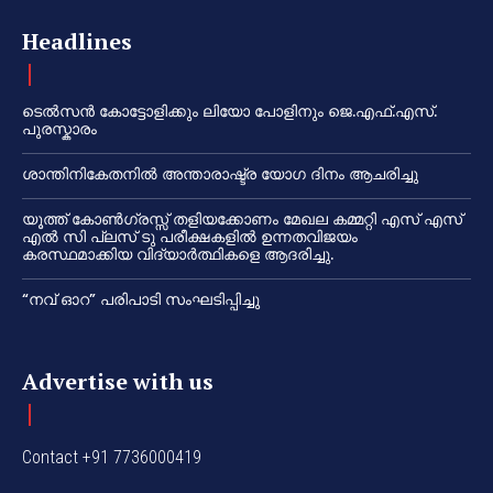
Headlines
ടെൽസൻ കോട്ടോളിക്കും ലിയോ പോളിനും ജെ.എഫ്.എസ്.
പുരസ്കാരം
ശാന്തിനികേതനിൽ അന്താരാഷ്ട്ര യോഗ ദിനം ആചരിച്ചു
യൂത്ത് കോൺഗ്രസ്സ് തളിയക്കോണം മേഖല കമ്മറ്റി എസ് എസ്
എൽ സി പ്ലസ് ടു പരീക്ഷകളിൽ ഉന്നതവിജയം
കരസ്ഥമാക്കിയ വിദ്യാർത്ഥികളെ ആദരിച്ചു.
“നവ് ഓറ” പരിപാടി സംഘടിപ്പിച്ചു
Advertise with us
Contact +91 7736000419