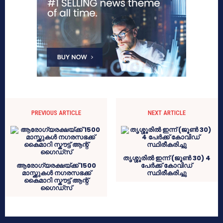
PREVIOUS ARTICLE
NEXT ARTICLE
തൃശ്ശൂരിൽ ഇന്ന് (ജൂൺ 30) 4
ആരോഗ്യരക്ഷയ്ക്ക് 1500
പേർക്ക് കോവിഡ്
മാസ്ക്കുകൾ നഗരസഭക്ക്
സ്ഥിരീകരിച്ചു
കൈമാറി സ്കൗട്ട് ആന്റ്
ഗൈഡ്സ്