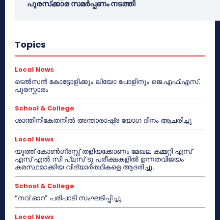
പുരസ്‌ക്കാര സമർപ്പണം നടത്തി
Topics
Local News
ടെൽസൻ കോട്ടോളിക്കും ലിയോ പോളിനും ജെ.എഫ്.എസ്.
പുരസ്കാരം
School & College
ശാന്തിനികേതനിൽ അന്താരാഷ്ട്ര യോഗ ദിനം ആചരിച്ചു
Local News
യൂത്ത് കോൺഗ്രസ്സ് തളിയക്കോണം മേഖല കമ്മറ്റി എസ്
എസ് എൽ സി പ്ലസ് ടു പരീക്ഷകളിൽ ഉന്നതവിജയം
കരസ്ഥമാക്കിയ വിദ്യാർത്ഥികളെ ആദരിച്ചു.
School & College
“നവ് ഓറ” പരിപാടി സംഘടിപ്പിച്ചു
Local News