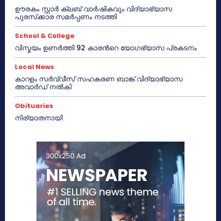
ഊരകം സ്റ്റാർ ക്ലബ് വാർഷികവും വിദ്യാഭ്യാസ
പുരസ്‌ക്കാര സമർപ്പണം നടത്തി
School & College
വിസ്മയം ഉണർത്തി 92 കാരൻറെ യോഗഭ്യാസ പ്രകടനം
Local News
കാറളം സർവ്വീസ് സഹകരണ ബാങ്ക് വിദ്യാഭ്യാസ
അവാർഡ് നൽകി
Obituaries
നിര്യാതനായി