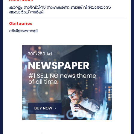
കാറളം സർവ്വീസ് സഹകരണ ബാങ്ക് വിദ്യാഭ്യാസ
അവാർഡ് നൽകി
Obituaries
നിര്യാതനായി