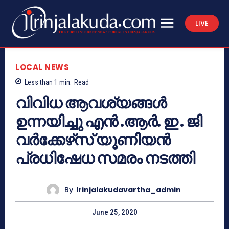
LIVE
LOCAL NEWS
Less than 1
min.
Read
വിവിധ ആവശ്യങ്ങൾ
ഉന്നയിച്ചു എൻ .ആർ. ഇ . ജി
വർക്കേഴ്‌സ് യൂണിയൻ
പ്രധിഷേധ സമരം നടത്തി
By
Irinjalakudavartha_admin
June 25, 2020