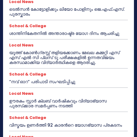
Local News
ടെൽസൻ കോട്ടോളിക്കും ലിയോ പോളിനും ജെ.എഫ്.എസ്.
പുരസ്കാരം
School & College
ശാന്തിനികേതനിൽ അന്താരാഷ്ട്ര യോഗ ദിനം ആചരിച്ചു
Local News
യൂത്ത് കോൺഗ്രസ്സ് തളിയക്കോണം മേഖല കമ്മറ്റി എസ്
എസ് എൽ സി പ്ലസ് ടു പരീക്ഷകളിൽ ഉന്നതവിജയം
കരസ്ഥമാക്കിയ വിദ്യാർത്ഥികളെ ആദരിച്ചു.
School & College
“നവ് ഓറ” പരിപാടി സംഘടിപ്പിച്ചു
Local News
ഊരകം സ്റ്റാർ ക്ലബ് വാർഷികവും വിദ്യാഭ്യാസ
പുരസ്‌ക്കാര സമർപ്പണം നടത്തി
School & College
വിസ്മയം ഉണർത്തി 92 കാരൻറെ യോഗഭ്യാസ പ്രകടനം
Local News