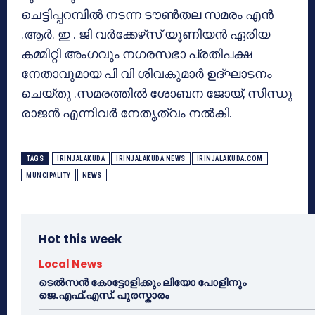
ചെട്ടിപ്പറമ്പിൽ നടന്ന ടൗൺതല സമരം എൻ
.ആർ. ഇ . ജി വർക്കേഴ്‌സ് യൂണിയൻ ഏരിയ
കമ്മിറ്റി അംഗവും നഗരസഭാ പ്രതിപക്ഷ
നേതാവുമായ പി വി ശിവകുമാർ ഉദ്‌ഘാടനം
ചെയ്‌തു .സമരത്തിൽ ശോബന ജോയ്, സിന്ധു
രാജൻ എന്നിവർ നേതൃത്വം നൽകി.
TAGS
IRINJALAKUDA
IRINJALAKUDA NEWS
IRINJALAKUDA.COM
MUNCIPALITY
NEWS
Hot this week
Local News
ടെൽസൻ കോട്ടോളിക്കും ലിയോ പോളിനും
ജെ.എഫ്.എസ്. പുരസ്കാരം