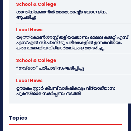
School & College
ശാന്തിനികേതനിൽ അന്താരാഷ്ട്ര യോഗ ദിനം
ആചരിച്ചു
Local News
യൂത്ത് കോൺഗ്രസ്സ് തളിയക്കോണം മേഖല കമ്മറ്റി എസ്
എസ് എൽ സി പ്ലസ് ടു പരീക്ഷകളിൽ ഉന്നതവിജയം
കരസ്ഥമാക്കിയ വിദ്യാർത്ഥികളെ ആദരിച്ചു.
School & College
“നവ് ഓറ” പരിപാടി സംഘടിപ്പിച്ചു
Local News
ഊരകം സ്റ്റാർ ക്ലബ് വാർഷികവും വിദ്യാഭ്യാസ
പുരസ്‌ക്കാര സമർപ്പണം നടത്തി
Topics