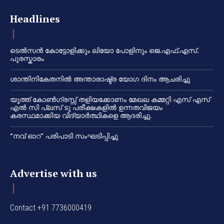
Headlines
ടെൽസൻ കോട്ടോളിക്കും ലിയോ പോളിനും ജെ.എഫ്.എസ്.
പുരസ്കാരം
ശാന്തിനികേതനിൽ അന്താരാഷ്ട്ര യോഗ ദിനം ആചരിച്ചു
യൂത്ത് കോൺഗ്രസ്സ് തളിയക്കോണം മേഖല കമ്മറ്റി എസ് എസ്
എൽ സി പ്ലസ് ടു പരീക്ഷകളിൽ ഉന്നതവിജയം
കരസ്ഥമാക്കിയ വിദ്യാർത്ഥികളെ ആദരിച്ചു.
“നവ് ഓറ” പരിപാടി സംഘടിപ്പിച്ചു
Advertise with us
Contact +91 7736000419