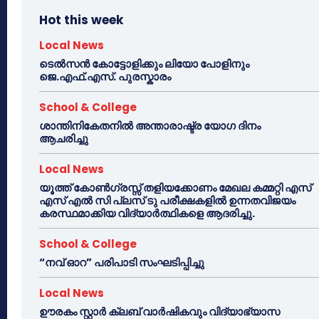
Hot this week
Local News
ടെൽസൻ കോട്ടോളിക്കും ലിയോ പോളിനും
ജെ.എഫ്.എസ്. പുരസ്കാരം
School & College
ശാന്തിനികേതനിൽ അന്താരാഷ്ട്ര യോഗ ദിനം
ആചരിച്ചു
Local News
യൂത്ത് കോൺഗ്രസ്സ് തളിയക്കോണം മേഖല കമ്മറ്റി എസ്
എസ് എൽ സി പ്ലസ് ടു പരീക്ഷകളിൽ ഉന്നതവിജയം
കരസ്ഥമാക്കിയ വിദ്യാർത്ഥികളെ ആദരിച്ചു.
School & College
“നവ് ഓറ” പരിപാടി സംഘടിപ്പിച്ചു
Local News
ഊരകം സ്റ്റാർ ക്ലബ് വാർഷികവും വിദ്യാഭ്യാസ