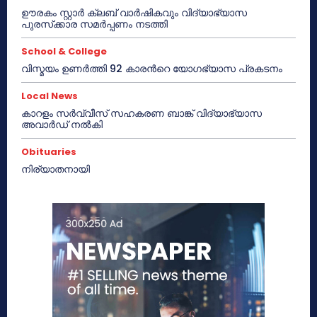
ഊരകം സ്റ്റാർ ക്ലബ് വാർഷികവും വിദ്യാഭ്യാസ
പുരസ്‌ക്കാര സമർപ്പണം നടത്തി
School & College
വിസ്മയം ഉണർത്തി 92 കാരൻറെ യോഗഭ്യാസ പ്രകടനം
Local News
കാറളം സർവ്വീസ് സഹകരണ ബാങ്ക് വിദ്യാഭ്യാസ
അവാർഡ് നൽകി
Obituaries
നിര്യാതനായി