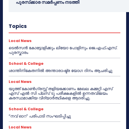
പുരസ്‌ക്കാര സമർപ്പണം നടത്തി
Topics
Local News
ടെൽസൻ കോട്ടോളിക്കും ലിയോ പോളിനും ജെ.എഫ്.എസ്.
പുരസ്കാരം
School & College
ശാന്തിനികേതനിൽ അന്താരാഷ്ട്ര യോഗ ദിനം ആചരിച്ചു
Local News
യൂത്ത് കോൺഗ്രസ്സ് തളിയക്കോണം മേഖല കമ്മറ്റി എസ്
എസ് എൽ സി പ്ലസ് ടു പരീക്ഷകളിൽ ഉന്നതവിജയം
കരസ്ഥമാക്കിയ വിദ്യാർത്ഥികളെ ആദരിച്ചു.
School & College
“നവ് ഓറ” പരിപാടി സംഘടിപ്പിച്ചു
Local News