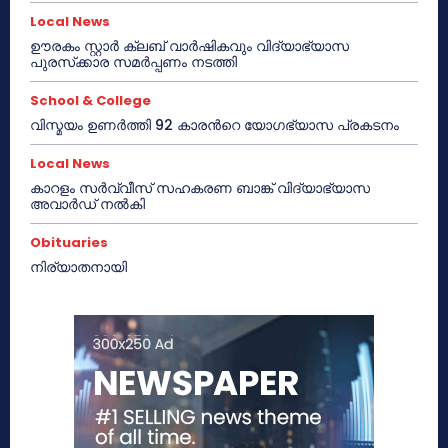
Local News
ഊരകം സ്റ്റാർ ക്ലബ് വാർഷികവും വിദ്യാഭ്യാസ
പുരസ്‌ക്കാര സമർപ്പണം നടത്തി
School & College
വിസ്മയം ഉണർത്തി 92 കാരൻറെ യോഗഭ്യാസ പ്രകടനം
Local News
കാറളം സർവ്വീസ് സഹകരണ ബാങ്ക് വിദ്യാഭ്യാസ
അവാർഡ് നൽകി
Obituaries
നിര്യാതനായി