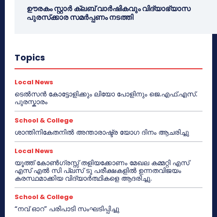
ഊരകം സ്റ്റാർ ക്ലബ് വാർഷികവും വിദ്യാഭ്യാസ
പുരസ്‌ക്കാര സമർപ്പണം നടത്തി
Topics
Local News
ടെൽസൻ കോട്ടോളിക്കും ലിയോ പോളിനും ജെ.എഫ്.എസ്.
പുരസ്കാരം
School & College
ശാന്തിനികേതനിൽ അന്താരാഷ്ട്ര യോഗ ദിനം ആചരിച്ചു
Local News
യൂത്ത് കോൺഗ്രസ്സ് തളിയക്കോണം മേഖല കമ്മറ്റി എസ്
എസ് എൽ സി പ്ലസ് ടു പരീക്ഷകളിൽ ഉന്നതവിജയം
കരസ്ഥമാക്കിയ വിദ്യാർത്ഥികളെ ആദരിച്ചു.
School & College
“നവ് ഓറ” പരിപാടി സംഘടിപ്പിച്ചു