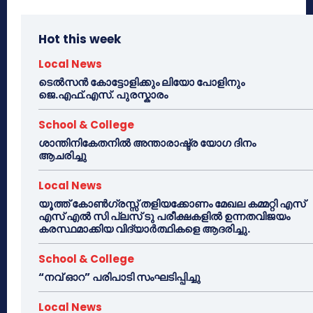
Hot this week
Local News
ടെൽസൻ കോട്ടോളിക്കും ലിയോ പോളിനും
ജെ.എഫ്.എസ്. പുരസ്കാരം
School & College
ശാന്തിനികേതനിൽ അന്താരാഷ്ട്ര യോഗ ദിനം
ആചരിച്ചു
Local News
യൂത്ത് കോൺഗ്രസ്സ് തളിയക്കോണം മേഖല കമ്മറ്റി എസ്
എസ് എൽ സി പ്ലസ് ടു പരീക്ഷകളിൽ ഉന്നതവിജയം
കരസ്ഥമാക്കിയ വിദ്യാർത്ഥികളെ ആദരിച്ചു.
School & College
“നവ് ഓറ” പരിപാടി സംഘടിപ്പിച്ചു
Local News