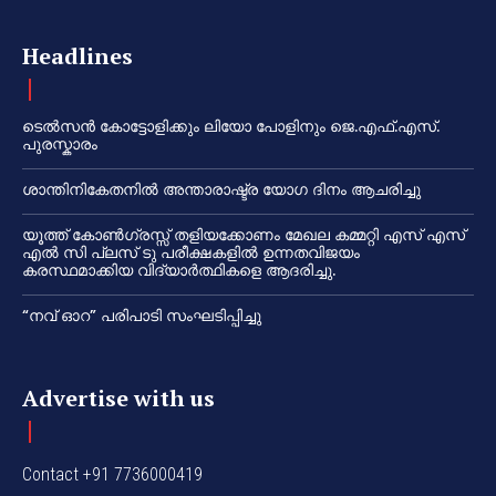
Headlines
ടെൽസൻ കോട്ടോളിക്കും ലിയോ പോളിനും ജെ.എഫ്.എസ്.
പുരസ്കാരം
ശാന്തിനികേതനിൽ അന്താരാഷ്ട്ര യോഗ ദിനം ആചരിച്ചു
യൂത്ത് കോൺഗ്രസ്സ് തളിയക്കോണം മേഖല കമ്മറ്റി എസ് എസ്
എൽ സി പ്ലസ് ടു പരീക്ഷകളിൽ ഉന്നതവിജയം
കരസ്ഥമാക്കിയ വിദ്യാർത്ഥികളെ ആദരിച്ചു.
“നവ് ഓറ” പരിപാടി സംഘടിപ്പിച്ചു
Advertise with us
Contact +91 7736000419