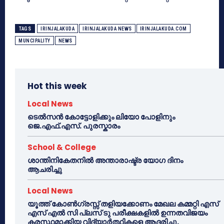
TAGS
IRINJALAKUDA
IRINJALAKUDA NEWS
IRINJALAKUDA.COM
MUNCIPALITY
NEWS
Hot this week
Local News
ടെൽസൻ കോട്ടോളിക്കും ലിയോ പോളിനും
ജെ.എഫ്.എസ്. പുരസ്കാരം
School & College
ശാന്തിനികേതനിൽ അന്താരാഷ്ട്ര യോഗ ദിനം
ആചരിച്ചു
Local News
യൂത്ത് കോൺഗ്രസ്സ് തളിയക്കോണം മേഖല കമ്മറ്റി എസ്
എസ് എൽ സി പ്ലസ് ടു പരീക്ഷകളിൽ ഉന്നതവിജയം
കരസ്ഥമാക്കിയ വിദ്യാർത്ഥികളെ ആദരിച്ചു.