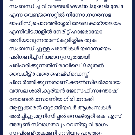
സംബന്ധിച്ച വിവരങ്ങൾ www.tax.lsgkerala.gov.in
എന്ന വെബ്‌സൈറ്റിൽ നിന്നോ ,നഗരസഭ
ഓഫീസ് ,പൊറത്തിശ്ശേരി മേഖല കാര്യാലയം
എന്നിവിടങ്ങളിൽ നേരിട്ട് ഹാജരായോ
അറിയാവുന്നതാണ്.കുടിശ്ശിക തുക
സംബന്ധിച്ചുള്ള പരാതികൾ യഥാസമയം
പരിഗണിച്ച് നിയമാനുസൃതമായി
പരിഹരിക്കുന്നതിന് രാവിലെ 10 മുതൽ
വൈകീട്ട് 5 വരെ ഹെല്പ് ഡെസ്ക്
പ്രവർത്തിക്കുന്നതാണ് .കൗൺസിലർമാരായ
വത്സല ശശി ,കുര്യൻ ജോസഫ് ,സന്തോഷ്
ബോബൻ ,സോണിയ ഗിരി ,റോക്കി
ആളൂക്കാരൻ തുടങ്ങിയവർ ആശംസകൾ
അർപ്പിച്ചു .മുനിസിപ്പൽ സെക്രട്ടറി കെ .എസ്
അരുൺ സ്വാഗതവും റവന്യൂ വിഭാഗം
സൂപ്രണ്ട് തങ്കമണി നന്ദിയും പറഞ്ഞു