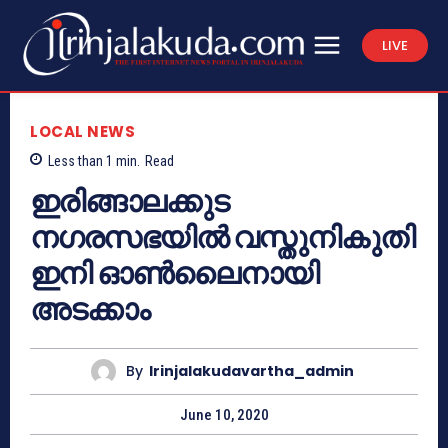
LIVE
LOCAL NEWS
Less than 1
min.
Read
ഇരിങ്ങാലക്കുട
നഗരസഭയിൽ വസ്തുനികുതി
ഇനി ഓൺലൈനായി
അടക്കാം
By
Irinjalakudavartha_admin
June 10, 2020