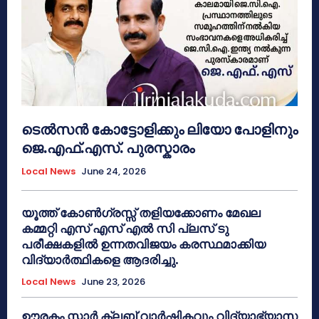
ടെൽസൻ കോട്ടോളിക്കും ലിയോ പോളിനും
ജെ.എഫ്.എസ്. പുരസ്കാരം
Local News
June 24, 2026
യൂത്ത് കോൺഗ്രസ്സ് തളിയക്കോണം മേഖല
കമ്മറ്റി എസ് എസ് എൽ സി പ്ലസ് ടു
പരീക്ഷകളിൽ ഉന്നതവിജയം കരസ്ഥമാക്കിയ
വിദ്യാർത്ഥികളെ ആദരിച്ചു.
Local News
June 23, 2026
ഊരകം സ്റ്റാർ ക്ലബ് വാർഷികവും വിദ്യാഭ്യാസ