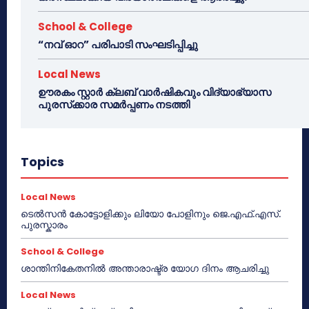
School & College
“നവ് ഓറ” പരിപാടി സംഘടിപ്പിച്ചു
Local News
ഊരകം സ്റ്റാർ ക്ലബ് വാർഷികവും വിദ്യാഭ്യാസ
പുരസ്‌ക്കാര സമർപ്പണം നടത്തി
Topics
Local News
ടെൽസൻ കോട്ടോളിക്കും ലിയോ പോളിനും ജെ.എഫ്.എസ്.
പുരസ്കാരം
School & College
ശാന്തിനികേതനിൽ അന്താരാഷ്ട്ര യോഗ ദിനം ആചരിച്ചു
Local News