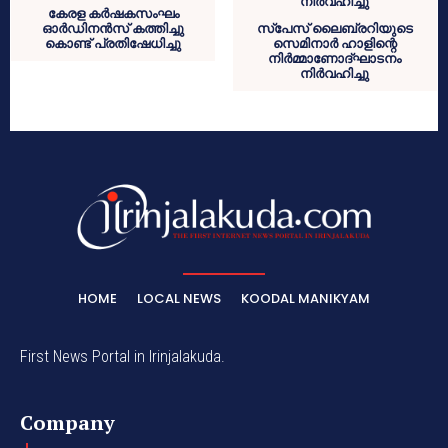
കേരള കർഷകസംഘം
ഓർഡിനൻസ് കത്തിച്ചു
സ്പേസ് ലൈബ്രറിയുടെ
കൊണ്ട് പ്രതിഷേധിച്ചു
സെമിനാർ ഹാളിന്റെ
നിർമ്മാണോദ്ഘാടനം
നിർവഹിച്ചു
HOME
LOCAL NEWS
KOODAL MANIKYAM
First News Portal in Irinjalakuda.
Company