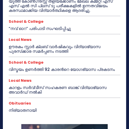
യൂത്ത് കോൺഗ്രസ്സ് തളിയക്കോണം മേഖല കമ്മറ്റി എസ്
എസ് എൽ സി പ്ലസ് ടു പരീക്ഷകളിൽ ഉന്നതവിജയം
കരസ്ഥമാക്കിയ വിദ്യാർത്ഥികളെ ആദരിച്ചു.
School & College
“നവ് ഓറ” പരിപാടി സംഘടിപ്പിച്ചു
Local News
ഊരകം സ്റ്റാർ ക്ലബ് വാർഷികവും വിദ്യാഭ്യാസ
പുരസ്‌ക്കാര സമർപ്പണം നടത്തി
School & College
വിസ്മയം ഉണർത്തി 92 കാരൻറെ യോഗഭ്യാസ പ്രകടനം
Local News
കാറളം സർവ്വീസ് സഹകരണ ബാങ്ക് വിദ്യാഭ്യാസ
അവാർഡ് നൽകി
Obituaries
നിര്യാതനായി