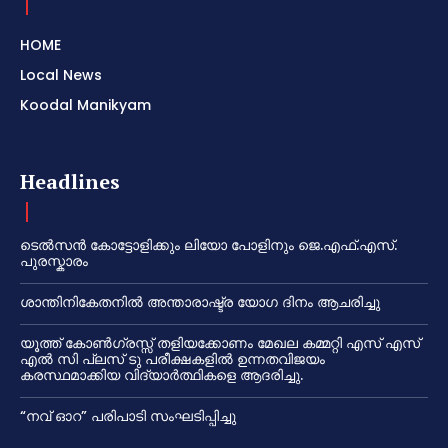
HOME
Local News
Koodal Manikyam
Headlines
ടെൽസൻ കോട്ടോളിക്കും ലിയോ പോളിനും ജെ.എഫ്.എസ്.
പുരസ്കാരം
ശാന്തിനികേതനിൽ അന്താരാഷ്ട്ര യോഗ ദിനം ആചരിച്ചു
യൂത്ത് കോൺഗ്രസ്സ് തളിയക്കോണം മേഖല കമ്മറ്റി എസ് എസ്
എൽ സി പ്ലസ് ടു പരീക്ഷകളിൽ ഉന്നതവിജയം
കരസ്ഥമാക്കിയ വിദ്യാർത്ഥികളെ ആദരിച്ചു.
“നവ് ഓറ” പരിപാടി സംഘടിപ്പിച്ചു