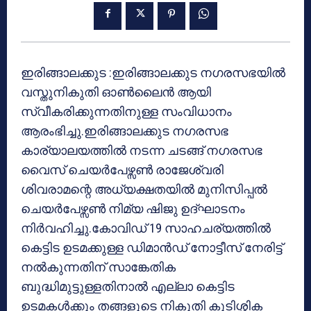
ഇരിങ്ങാലക്കുട :ഇരിങ്ങാലക്കുട നഗരസഭയിൽ
വസ്തുനികുതി ഓൺലൈൻ ആയി
സ്വീകരിക്കുന്നതിനുള്ള സംവിധാനം
ആരംഭിച്ചു.ഇരിങ്ങാലക്കുട നഗരസഭ
കാര്യാലയത്തിൽ നടന്ന ചടങ്ങ് നഗരസഭ
വൈസ് ചെയർപേഴ്സൺ രാജേശ്വരി
ശിവരാമന്റെ അധ്യക്ഷതയിൽ മുനിസിപ്പൽ
ചെയർപേഴ്സൺ നിമ്യ ഷിജു ഉദ്‌ഘാടനം
നിർവഹിച്ചു.കോവിഡ് 19 സാഹചര്യത്തിൽ
കെട്ടിട ഉടമക്കുള്ള ഡിമാൻഡ് നോട്ടീസ് നേരിട്ട്
നൽകുന്നതിന് സാങ്കേതിക
ബുദ്ധിമുട്ടുള്ളതിനാൽ എല്ലാ കെട്ടിട
ഉടമകൾക്കും തങ്ങളുടെ നികുതി കുടിശ്ശിക