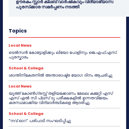
ഊരകം സ്റ്റാർ ക്ലബ് വാർഷികവും വിദ്യാഭ്യാസ
പുരസ്‌ക്കാര സമർപ്പണം നടത്തി
Topics
Local News
ടെൽസൻ കോട്ടോളിക്കും ലിയോ പോളിനും ജെ.എഫ്.എസ്.
പുരസ്കാരം
School & College
ശാന്തിനികേതനിൽ അന്താരാഷ്ട്ര യോഗ ദിനം ആചരിച്ചു
Local News
യൂത്ത് കോൺഗ്രസ്സ് തളിയക്കോണം മേഖല കമ്മറ്റി എസ്
എസ് എൽ സി പ്ലസ് ടു പരീക്ഷകളിൽ ഉന്നതവിജയം
കരസ്ഥമാക്കിയ വിദ്യാർത്ഥികളെ ആദരിച്ചു.
School & College
“നവ് ഓറ” പരിപാടി സംഘടിപ്പിച്ചു