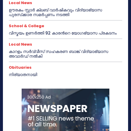
Local News
ഊരകം സ്റ്റാർ ക്ലബ് വാർഷികവും വിദ്യാഭ്യാസ
പുരസ്‌ക്കാര സമർപ്പണം നടത്തി
School & College
വിസ്മയം ഉണർത്തി 92 കാരൻറെ യോഗഭ്യാസ പ്രകടനം
Local News
കാറളം സർവ്വീസ് സഹകരണ ബാങ്ക് വിദ്യാഭ്യാസ
അവാർഡ് നൽകി
Obituaries
നിര്യാതനായി