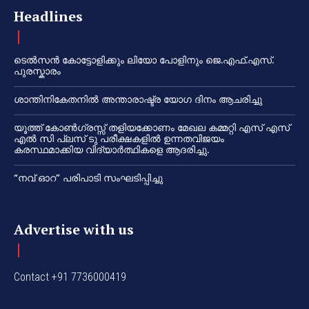
Headlines
ടെൽസൻ കോട്ടോളിക്കും ലിയോ പോളിനും ജെ.എഫ്.എസ്.
പുരസ്കാരം
ശാന്തിനികേതനിൽ അന്താരാഷ്ട്ര യോഗ ദിനം ആചരിച്ചു
യൂത്ത് കോൺഗ്രസ്സ് തളിയക്കോണം മേഖല കമ്മറ്റി എസ് എസ്
എൽ സി പ്ലസ് ടു പരീക്ഷകളിൽ ഉന്നതവിജയം
കരസ്ഥമാക്കിയ വിദ്യാർത്ഥികളെ ആദരിച്ചു.
“നവ് ഓറ” പരിപാടി സംഘടിപ്പിച്ചു
Advertise with us
Contact +91 7736000419