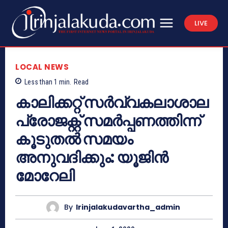
LIVE
LOCAL NEWS
Less than 1
min.
Read
കാലിക്കറ്റ് സർവ്വകലാശാല
പ്രോജക്റ്റ് സമർപ്പണത്തിന്ന്
കൂടുതൽ സമയം
അനുവദിക്കും: യൂജിൻ
മോറേലി
By
Irinjalakudavartha_admin