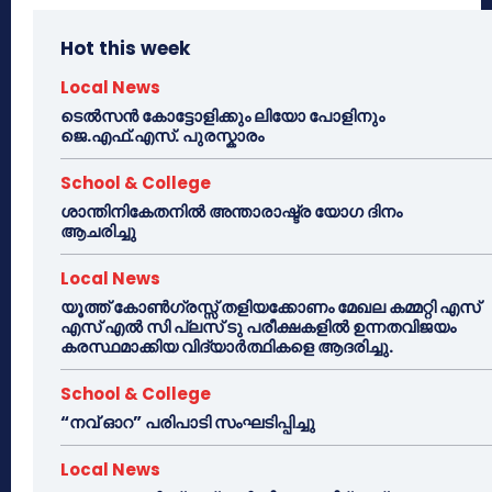
Hot this week
Local News
ടെൽസൻ കോട്ടോളിക്കും ലിയോ പോളിനും
ജെ.എഫ്.എസ്. പുരസ്കാരം
School & College
ശാന്തിനികേതനിൽ അന്താരാഷ്ട്ര യോഗ ദിനം
ആചരിച്ചു
Local News
യൂത്ത് കോൺഗ്രസ്സ് തളിയക്കോണം മേഖല കമ്മറ്റി എസ്
എസ് എൽ സി പ്ലസ് ടു പരീക്ഷകളിൽ ഉന്നതവിജയം
കരസ്ഥമാക്കിയ വിദ്യാർത്ഥികളെ ആദരിച്ചു.
School & College
“നവ് ഓറ” പരിപാടി സംഘടിപ്പിച്ചു
Local News