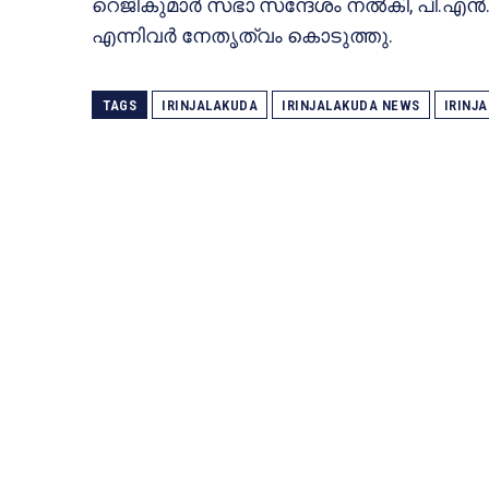
റെജികുമാർ സഭാ സന്ദേശം നൽകി, പി.എൻ
എന്നിവർ നേതൃത്വം കൊടുത്തു.
TAGS
IRINJALAKUDA
IRINJALAKUDA NEWS
IRINJ