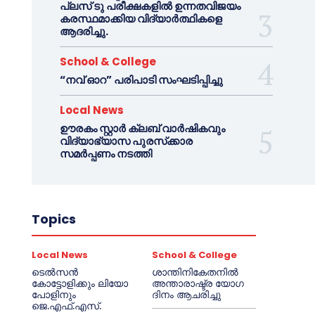
പ്ലസ് ടു പരീക്ഷകളിൽ ഉന്നതവിജയം
കരസ്ഥമാക്കിയ വിദ്യാർത്ഥികളെ
ആദരിച്ചു.
School & College
“നവ് ഓറ” പരിപാടി സംഘടിപ്പിച്ചു
Local News
ഊരകം സ്റ്റാർ ക്ലബ് വാർഷികവും
വിദ്യാഭ്യാസ പുരസ്‌ക്കാര
സമർപ്പണം നടത്തി
Topics
Local News
School & College
ടെൽസൻ
ശാന്തിനികേതനിൽ
കോട്ടോളിക്കും ലിയോ
അന്താരാഷ്ട്ര യോഗ
പോളിനും
ദിനം ആചരിച്ചു
ജെ.എഫ്.എസ്.