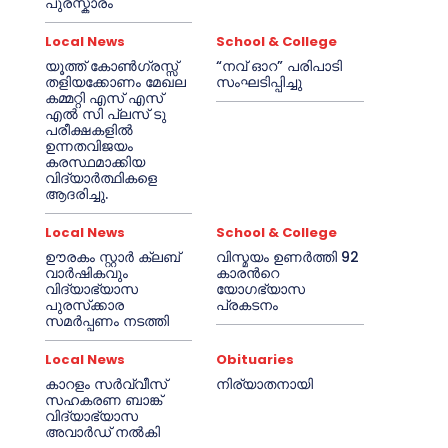
പുരസ്കാരം
Local News
School & College
യൂത്ത് കോൺഗ്രസ്സ്
“നവ് ഓറ” പരിപാടി
തളിയക്കോണം മേഖല
സംഘടിപ്പിച്ചു
കമ്മറ്റി എസ് എസ്
എൽ സി പ്ലസ് ടു
പരീക്ഷകളിൽ
ഉന്നതവിജയം
കരസ്ഥമാക്കിയ
വിദ്യാർത്ഥികളെ
ആദരിച്ചു.
Local News
School & College
ഊരകം സ്റ്റാർ ക്ലബ്
വിസ്മയം ഉണർത്തി 92
വാർഷികവും
കാരൻറെ
വിദ്യാഭ്യാസ
യോഗഭ്യാസ
പുരസ്‌ക്കാര
പ്രകടനം
സമർപ്പണം നടത്തി
Local News
Obituaries
കാറളം സർവ്വീസ്
നിര്യാതനായി
സഹകരണ ബാങ്ക്
വിദ്യാഭ്യാസ
അവാർഡ് നൽകി