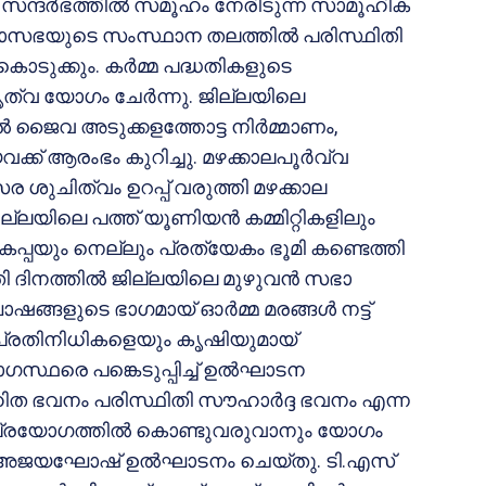
ന സന്ദർഭത്തിൽ സമൂഹം നേരിടുന്ന സാമൂഹിക
മഹാസഭയുടെ സംസ്ഥാന തലത്തിൽ പരിസ്ഥിതി
കൊടുക്കും. കർമ്മ പദ്ധതികളുടെ
്വ യോഗം ചേർന്നു. ജില്ലയിലെ
 ജൈവ അടുക്കളത്തോട്ട നിർമ്മാണം,
വക്ക് ആരംഭം കുറിച്ചു. മഴക്കാലപൂർവ്വ
ുചിത്വം ഉറപ്പ് വരുത്തി മഴക്കാല
്ലയിലെ പത്ത് യൂണിയൻ കമ്മിറ്റികളിലും
കപ്പയും നെല്ലും പ്രത്യേകം ഭൂമി കണ്ടെത്തി
തി ദിനത്തിൽ ജില്ലയിലെ മുഴുവൻ സഭാ
്ങളുടെ ഭാഗമായ് ഓർമ്മ മരങ്ങൾ നട്ട്
നപ്രതിനിധികളെയും കൃഷിയുമായ്
്യോഗസ്ഥരെ പങ്കെടുപ്പിച്ച് ഉൽഘാടന
ക് രഹിത ഭവനം പരിസ്ഥിതി സൗഹാർദ്ദ ഭവനം എന്ന
ം പ്രയോഗത്തിൽ കൊണ്ടുവരുവാനും യോഗം
പി.എ.അജയഘോഷ് ഉൽഘാടനം ചെയ്തു. ടി.എസ്