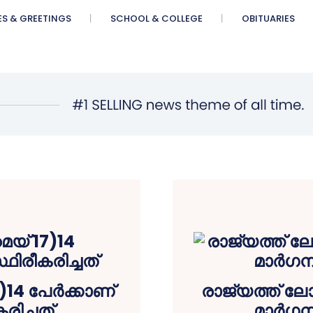
ES & GREETINGS
SCHOOL & COLLEGE
OBITUARIES
14 പേര്‍ക്കാണ്
രാജ്യത്ത് ലോ
ിച്ചത്
മാർഗന