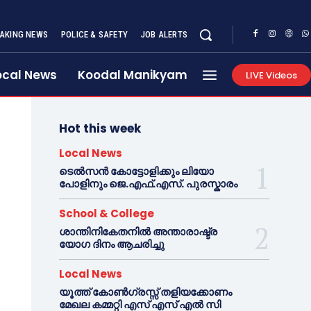
AKING NEWS
POLICE & SAFETY
JOB ALERTS
ocal News
Koodal Manikyam
LIVE Videos
Hot this week
Local News
ടെൽസൻ കോട്ടോളിക്കും ലിയോ
പോളിനും ജെ.എഫ്.എസ്. പുരസ്കാരം
School & College
ശാന്തിനികേതനിൽ അന്താരാഷ്ട്ര
യോഗ ദിനം ആചരിച്ചു
Local News
യൂത്ത് കോൺഗ്രസ്സ് തളിയക്കോണം
മേഖല കമ്മറ്റി എസ് എസ് എൽ സി