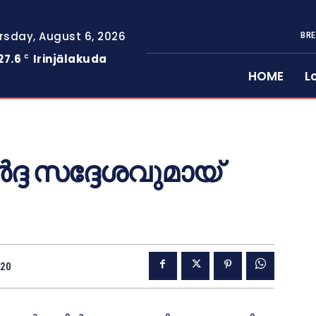
rsday, August 6, 2026
BRE
27.6
Irinjālakuda
C
HOME
L
്ദ സദ്ദേശവുമായ്
020