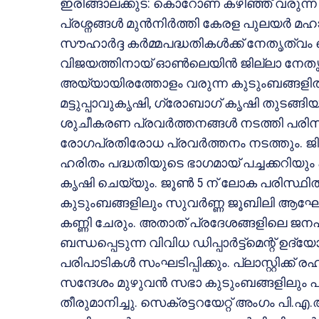
ഇരിങ്ങാലക്കുട: കൊറോണ കഴിഞ്ഞ് വരുന്
പ്രശ്നങ്ങൾ മുൻനിർത്തി കേരള പുലയർ 
സൗഹാർദ്ദ കർമ്മപദ്ധതികൾക്ക് നേതൃത്വം 
വിജയത്തിനായ് ഓൺലെയിൻ ജില്ലാ നേതൃത
അയ്യായിരത്തോളം വരുന്ന കുടുംബങ്ങളിൽ
മട്ടുപ്പാവുകൃഷി, ഗ്രോബാഗ് കൃഷി തുടങ്ങിയ
ശുചീകരണ പ്രവർത്തനങ്ങൾ നടത്തി പരിസര ശ
രോഗപ്രതിരോധ പ്രവർത്തനം നടത്തും. ജില
ഹരിതം പദ്ധതിയുടെ ഭാഗമായ് പച്ചക്കറിയും 
കൃഷി ചെയ്യും. ജൂൺ 5 ന് ലോക പരിസ്ഥി
കുടുംബങ്ങളിലും സുവർണ്ണ ജൂബിലി ആഘോഷങ
കണ്ണി ചേരും. അതാത് പ്രദേശങ്ങളിലെ ജ
ബന്ധപ്പെടുന്ന വിവിധ ഡിപ്പാർട്ട്മെന്റ് ഉദ
പരിപാടികൾ സംഘടിപ്പിക്കും. പ്ലാസ്റ്റിക്
സന്ദേശം മുഴുവൻ സഭാ കുടുംബങ്ങളിലു
തീരുമാനിച്ചു. സെക്രട്ടറയേറ്റ് അംഗം 