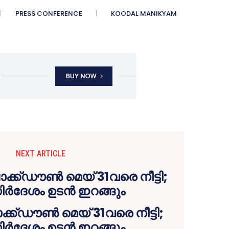
PRESS CONFERENCE
KOODAL MANIKYAM
NEXT ARTICLE
ക്ക്ഡൗൺ മെയ് 31വരെ നീട്ടി;
ിർദേശം ഉടൻ ഇറങ്ങും