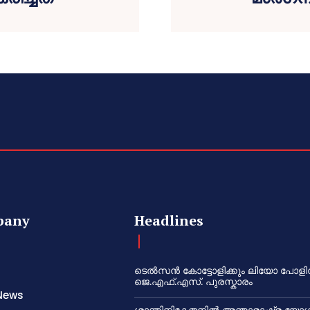
pany
Headlines
ടെൽസൻ കോട്ടോളിക്കും ലിയോ പോളി
ജെ.എഫ്.എസ്. പുരസ്കാരം
News