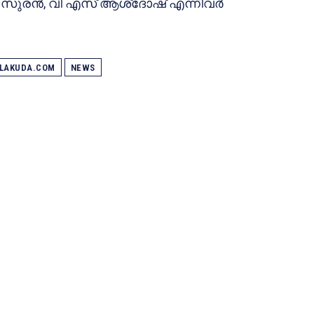
.സുരൻ, വി എസ് ആശ്ദോഷ് എന്നിവർ
ALAKUDA.COM
NEWS