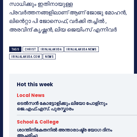
സാധിക്കും ഇതിനായുള്ള
പ്രവർത്തനങ്ങളിലാണ് ആണ് ജോജു മോഹൻ,
ലിൻെറ്റാ പി ജോസെഫ്, വർക്കി തച്ചിൽ ,
അരവിന്ദ് കൃഷ്ണൻ, ലിയ ജെയിംസ് എന്നിവർ
TAGS
CHRIST
IRINJALAKUDA
IRINJALAKUDA NEWS
IRINJALAKUDA.COM
NEWS
Hot this week
Local News
ടെൽസൻ കോട്ടോളിക്കും ലിയോ പോളിനും
ജെ.എഫ്.എസ്. പുരസ്കാരം
School & College
ശാന്തിനികേതനിൽ അന്താരാഷ്ട്ര യോഗ ദിനം
ആചരിച്ചു