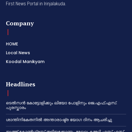
First News Portal in Irinjalakuda.
Company
HOME
Local News
Koodal Manikyam
Headlines
ടെൽസൻ കോട്ടോളിക്കും ലിയോ പോളിനും ജെ.എഫ്.എസ്.
പുരസ്കാരം
ശാന്തിനികേതനിൽ അന്താരാഷ്ട്ര യോഗ ദിനം ആചരിച്ചു
യൂത്ത് കോൺഗ്രസ്സ് തളിയക്കോണം മേഖല കമ്മറ്റി എസ് എസ്