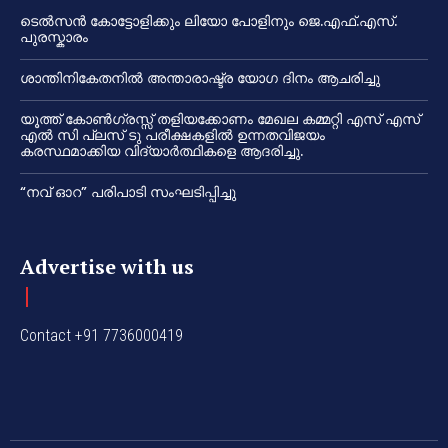
ടെൽസൻ കോട്ടോളിക്കും ലിയോ പോളിനും ജെ.എഫ്.എസ്.
പുരസ്കാരം
ശാന്തിനികേതനിൽ അന്താരാഷ്ട്ര യോഗ ദിനം ആചരിച്ചു
യൂത്ത് കോൺഗ്രസ്സ് തളിയക്കോണം മേഖല കമ്മറ്റി എസ് എസ്
എൽ സി പ്ലസ് ടു പരീക്ഷകളിൽ ഉന്നതവിജയം
കരസ്ഥമാക്കിയ വിദ്യാർത്ഥികളെ ആദരിച്ചു.
“നവ് ഓറ” പരിപാടി സംഘടിപ്പിച്ചു
Advertise with us
Contact +91 7736000419