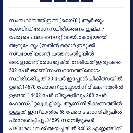
സംസ്ഥാനത്ത് ഇന്ന് (മെയ് 6 ) ആർക്കും
കോവിഡ് രോഗ സ്ഥിരീകരണം ഇല്ല .7 ‌
പേരുടെ ഫലം നെഗറ്റീവായി.കോട്ടയത്ത്
ആറുപേരും (ഇതില്‍ ഒരാള്‍ ഇടുക്കി
സ്വദേശിയാണ്) പത്തനംതിട്ടയില്‍
ഒരാളുമാണ് രോഗമുക്തി നേടിയത്.ഇതുവരെ
502 പേർക്കാണ് സംസ്ഥാനത്ത് രോഗം
സ്ഥിരീകരിച്ചത് .30 പേർ ഇപ്പോൾ ചികിത്സയിൽ
ഉണ്ട് .14670 പേരാണ് ഇപ്പോൾ നിരീക്ഷണത്തിൽ
ഉള്ളത് .14402 പേർ വീടുകളിലും 268 പേർ
ഹോസ്പിറ്റലുകളിലും ആണ് നിരീക്ഷണത്തിൽ
ഉള്ളത് .ഇന്ന് മാത്രം 58 പേരെ ഹോസ്പിറ്റലിൽ
പ്രവേശിപ്പിച്ചു .34599 സാമ്പിളുകൾ
പരിശോധനക്ക് അയച്ചതിൽ 34063 എണ്ണത്തിന്