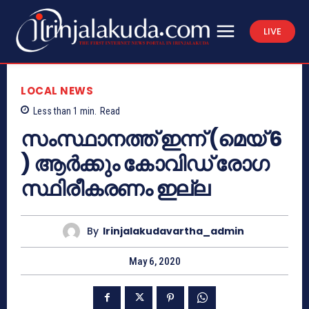
LIVE
LOCAL NEWS
Less than 1
min.
Read
സംസ്ഥാനത്ത് ഇന്ന് (മെയ് 6
) ആർക്കും കോവിഡ് രോഗ
സ്ഥിരീകരണം ഇല്ല
By
Irinjalakudavartha_admin
May 6, 2020