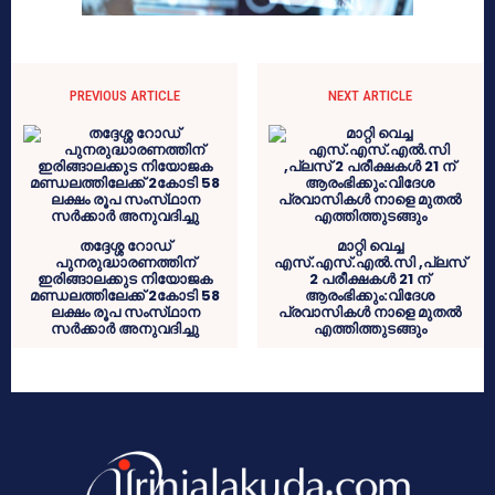
PREVIOUS ARTICLE
NEXT ARTICLE
തദ്ദേശ്ശ റോഡ്
മാറ്റി വെച്ച
പുനരുദ്ധാരണത്തിന്
എസ്.എസ്.എൽ.സി ,പ്ലസ്
ഇരിങ്ങാലക്കുട നിയോജക
2 പരീക്ഷകൾ 21 ന്
മണ്ഡലത്തിലേക്ക് 2കോടി 58
ആരംഭിക്കും:വിദേശ
ലക്ഷം രൂപ സംസ്‌ഥാന
പ്രവാസികൾ നാളെ മുതൽ
സർക്കാർ അനുവദിച്ചു
എത്തിത്തുടങ്ങും