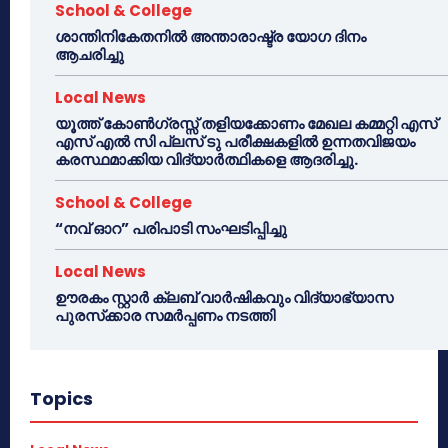
School & College
ശാന്തിനികേതനിൽ അന്താരാഷ്ട്ര യോഗ ദിനം
ആചരിച്ചു
Local News
യൂത്ത് കോൺഗ്രസ്സ് തളിയക്കോണം മേഖല കമ്മറ്റി എസ്
എസ് എൽ സി പ്ലസ് ടു പരീക്ഷകളിൽ ഉന്നതവിജയം
കരസ്ഥമാക്കിയ വിദ്യാർത്ഥികളെ ആദരിച്ചു.
School & College
“നവ് ഓറ” പരിപാടി സംഘടിപ്പിച്ചു
Local News
ഊരകം സ്റ്റാർ ക്ലബ് വാർഷികവും വിദ്യാഭ്യാസ
പുരസ്‌ക്കാര സമർപ്പണം നടത്തി
Topics