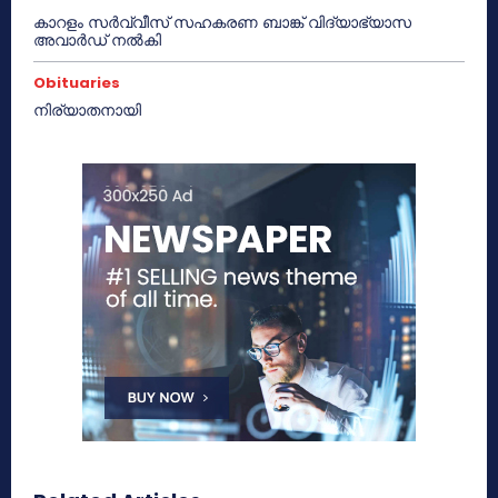
കാറളം സർവ്വീസ് സഹകരണ ബാങ്ക് വിദ്യാഭ്യാസ
അവാർഡ് നൽകി
Obituaries
നിര്യാതനായി