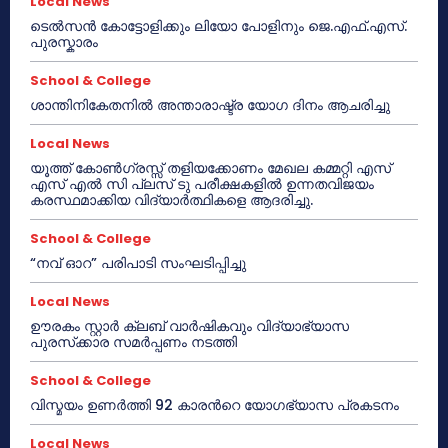
Local News
ടെൽസൻ കോട്ടോളിക്കും ലിയോ പോളിനും ജെ.എഫ്.എസ്.
പുരസ്കാരം
School & College
ശാന്തിനികേതനിൽ അന്താരാഷ്ട്ര യോഗ ദിനം ആചരിച്ചു
Local News
യൂത്ത് കോൺഗ്രസ്സ് തളിയക്കോണം മേഖല കമ്മറ്റി എസ്
എസ് എൽ സി പ്ലസ് ടു പരീക്ഷകളിൽ ഉന്നതവിജയം
കരസ്ഥമാക്കിയ വിദ്യാർത്ഥികളെ ആദരിച്ചു.
School & College
“നവ് ഓറ” പരിപാടി സംഘടിപ്പിച്ചു
Local News
ഊരകം സ്റ്റാർ ക്ലബ് വാർഷികവും വിദ്യാഭ്യാസ
പുരസ്‌ക്കാര സമർപ്പണം നടത്തി
School & College
വിസ്മയം ഉണർത്തി 92 കാരൻറെ യോഗഭ്യാസ പ്രകടനം
Local News