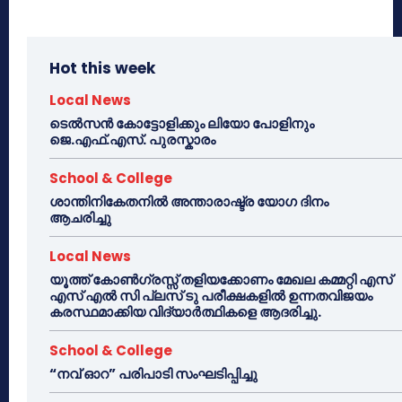
Hot this week
Local News
ടെൽസൻ കോട്ടോളിക്കും ലിയോ പോളിനും
ജെ.എഫ്.എസ്. പുരസ്കാരം
School & College
ശാന്തിനികേതനിൽ അന്താരാഷ്ട്ര യോഗ ദിനം
ആചരിച്ചു
Local News
യൂത്ത് കോൺഗ്രസ്സ് തളിയക്കോണം മേഖല കമ്മറ്റി എസ്
എസ് എൽ സി പ്ലസ് ടു പരീക്ഷകളിൽ ഉന്നതവിജയം
കരസ്ഥമാക്കിയ വിദ്യാർത്ഥികളെ ആദരിച്ചു.
School & College
“നവ് ഓറ” പരിപാടി സംഘടിപ്പിച്ചു