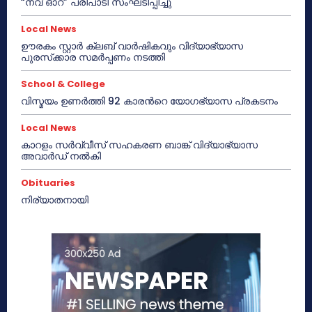
“നവ് ഓറ” പരിപാടി സംഘടിപ്പിച്ചു
Local News
ഊരകം സ്റ്റാർ ക്ലബ് വാർഷികവും വിദ്യാഭ്യാസ
പുരസ്‌ക്കാര സമർപ്പണം നടത്തി
School & College
വിസ്മയം ഉണർത്തി 92 കാരൻറെ യോഗഭ്യാസ പ്രകടനം
Local News
കാറളം സർവ്വീസ് സഹകരണ ബാങ്ക് വിദ്യാഭ്യാസ
അവാർഡ് നൽകി
Obituaries
നിര്യാതനായി