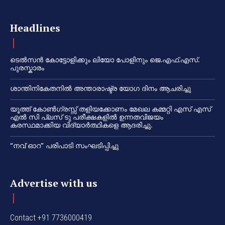
Headlines
ടെൽസൻ കോട്ടോളിക്കും ലിയോ പോളിനും ജെ.എഫ്.എസ്.
പുരസ്കാരം
ശാന്തിനികേതനിൽ അന്താരാഷ്ട്ര യോഗ ദിനം ആചരിച്ചു
യൂത്ത് കോൺഗ്രസ്സ് തളിയക്കോണം മേഖല കമ്മറ്റി എസ് എസ്
എൽ സി പ്ലസ് ടു പരീക്ഷകളിൽ ഉന്നതവിജയം
കരസ്ഥമാക്കിയ വിദ്യാർത്ഥികളെ ആദരിച്ചു.
“നവ് ഓറ” പരിപാടി സംഘടിപ്പിച്ചു
Advertise with us
Contact +91 7736000419