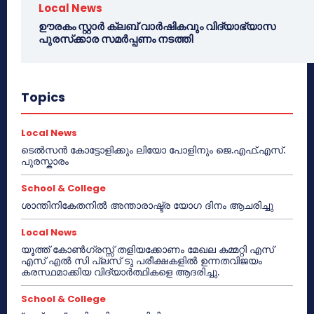
Local News
ഊരകം സ്റ്റാർ ക്ലബ് വാർഷികവും വിദ്യാഭ്യാസ
പുരസ്‌ക്കാര സമർപ്പണം നടത്തി
Topics
Local News
ടെൽസൻ കോട്ടോളിക്കും ലിയോ പോളിനും ജെ.എഫ്.എസ്.
പുരസ്കാരം
School & College
ശാന്തിനികേതനിൽ അന്താരാഷ്ട്ര യോഗ ദിനം ആചരിച്ചു
Local News
യൂത്ത് കോൺഗ്രസ്സ് തളിയക്കോണം മേഖല കമ്മറ്റി എസ്
എസ് എൽ സി പ്ലസ് ടു പരീക്ഷകളിൽ ഉന്നതവിജയം
കരസ്ഥമാക്കിയ വിദ്യാർത്ഥികളെ ആദരിച്ചു.
School & College