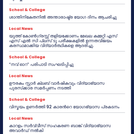
School & College
ശാന്തിനികേതനിൽ അന്താരാഷ്ട്ര യോഗ ദിനം ആചരിച്ചു
Local News
യൂത്ത് കോൺഗ്രസ്സ് തളിയക്കോണം മേഖല കമ്മറ്റി എസ്
എസ് എൽ സി പ്ലസ് ടു പരീക്ഷകളിൽ ഉന്നതവിജയം
കരസ്ഥമാക്കിയ വിദ്യാർത്ഥികളെ ആദരിച്ചു.
School & College
“നവ് ഓറ” പരിപാടി സംഘടിപ്പിച്ചു
Local News
ഊരകം സ്റ്റാർ ക്ലബ് വാർഷികവും വിദ്യാഭ്യാസ
പുരസ്‌ക്കാര സമർപ്പണം നടത്തി
School & College
വിസ്മയം ഉണർത്തി 92 കാരൻറെ യോഗഭ്യാസ പ്രകടനം
Local News
കാറളം സർവ്വീസ് സഹകരണ ബാങ്ക് വിദ്യാഭ്യാസ
അവാർഡ് നൽകി