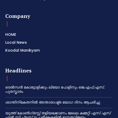
Company
HOME
Local News
Koodal Manikyam
Headlines
ടെൽസൻ കോട്ടോളിക്കും ലിയോ പോളിനും ജെ.എഫ്.എസ്.
പുരസ്കാരം
ശാന്തിനികേതനിൽ അന്താരാഷ്ട്ര യോഗ ദിനം ആചരിച്ചു
യൂത്ത് കോൺഗ്രസ്സ് തളിയക്കോണം മേഖല കമ്മറ്റി എസ് എസ്
എൽ സി പ്ലസ് ടു പരീക്ഷകളിൽ ഉന്നതവിജയം