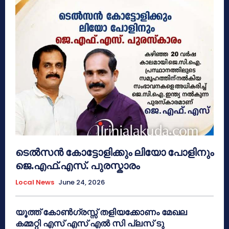
ടെൽസൻ കോട്ടോളിക്കും ലിയോ പോളിനും
ജെ.എഫ്.എസ്. പുരസ്കാരം
Local News
June 24, 2026
യൂത്ത് കോൺഗ്രസ്സ് തളിയക്കോണം മേഖല
കമ്മറ്റി എസ് എസ് എൽ സി പ്ലസ് ടു