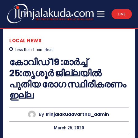
LIVE
LOCAL NEWS
Less than 1
min.
Read
കോവിഡ് 19 :മാർച്ച്
25:തൃശൂർ ജില്ലയിൽ
പുതിയ രോഗ സ്ഥിരീകരണം
ഇല്ല
By
Irinjalakudavartha_admin
March 25, 2020