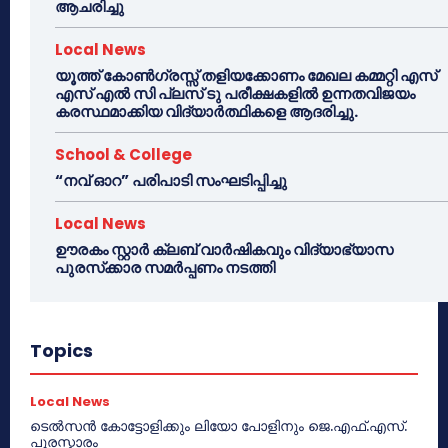
ആചരിച്ചു
Local News
യൂത്ത് കോൺഗ്രസ്സ് തളിയക്കോണം മേഖല കമ്മറ്റി എസ്
എസ് എൽ സി പ്ലസ് ടു പരീക്ഷകളിൽ ഉന്നതവിജയം
കരസ്ഥമാക്കിയ വിദ്യാർത്ഥികളെ ആദരിച്ചു.
School & College
“നവ് ഓറ” പരിപാടി സംഘടിപ്പിച്ചു
Local News
ഊരകം സ്റ്റാർ ക്ലബ് വാർഷികവും വിദ്യാഭ്യാസ
പുരസ്‌ക്കാര സമർപ്പണം നടത്തി
Topics
Local News
ടെൽസൻ കോട്ടോളിക്കും ലിയോ പോളിനും ജെ.എഫ്.എസ്.
പുരസ്കാരം