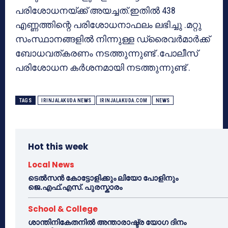
പരിശോധനയ്ക്ക് അയച്ചത്.ഇതിൽ 438
എണ്ണത്തിന്റെ പരിശോധനാഫലം ലഭിച്ചു .മറ്റു
സംസ്ഥാനങ്ങളിൽ നിന്നുള്ള ഡ്രൈവർമാർക്ക്
ബോധവത്കരണം നടത്തുന്നുണ്ട് .പോലീസ്
പരിശോധന കർശനമായി നടത്തുന്നുണ്ട് .
TAGS
IRINJALAKUDA NEWS
IRINJALAKUDA.COM
NEWS
Hot this week
Local News
ടെൽസൻ കോട്ടോളിക്കും ലിയോ പോളിനും
ജെ.എഫ്.എസ്. പുരസ്കാരം
School & College
ശാന്തിനികേതനിൽ അന്താരാഷ്ട്ര യോഗ ദിനം