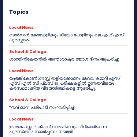
Topics
Local News
ടെൽസൻ കോട്ടോളിക്കും ലിയോ പോളിനും ജെ.എഫ്.എസ്.
പുരസ്കാരം
School & College
ശാന്തിനികേതനിൽ അന്താരാഷ്ട്ര യോഗ ദിനം ആചരിച്ചു
Local News
യൂത്ത് കോൺഗ്രസ്സ് തളിയക്കോണം മേഖല കമ്മറ്റി എസ്
എസ് എൽ സി പ്ലസ് ടു പരീക്ഷകളിൽ ഉന്നതവിജയം
കരസ്ഥമാക്കിയ വിദ്യാർത്ഥികളെ ആദരിച്ചു.
School & College
“നവ് ഓറ” പരിപാടി സംഘടിപ്പിച്ചു
Local News
ഊരകം സ്റ്റാർ ക്ലബ് വാർഷികവും വിദ്യാഭ്യാസ
പുരസ്‌ക്കാര സമർപ്പണം നടത്തി