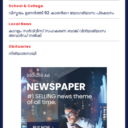
School & College
വിസ്മയം ഉണർത്തി 92 കാരൻറെ യോഗഭ്യാസ പ്രകടനം
Local News
കാറളം സർവ്വീസ് സഹകരണ ബാങ്ക് വിദ്യാഭ്യാസ
അവാർഡ് നൽകി
Obituaries
നിര്യാതനായി