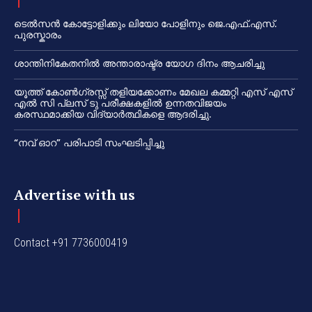
ടെൽസൻ കോട്ടോളിക്കും ലിയോ പോളിനും ജെ.എഫ്.എസ്.
പുരസ്കാരം
ശാന്തിനികേതനിൽ അന്താരാഷ്ട്ര യോഗ ദിനം ആചരിച്ചു
യൂത്ത് കോൺഗ്രസ്സ് തളിയക്കോണം മേഖല കമ്മറ്റി എസ് എസ്
എൽ സി പ്ലസ് ടു പരീക്ഷകളിൽ ഉന്നതവിജയം
കരസ്ഥമാക്കിയ വിദ്യാർത്ഥികളെ ആദരിച്ചു.
“നവ് ഓറ” പരിപാടി സംഘടിപ്പിച്ചു
Advertise with us
Contact +91 7736000419