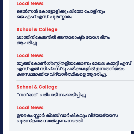
Local News
ടെൽസൻ കോട്ടോളിക്കും ലിയോ പോളിനും
ജെ.എഫ്.എസ്. പുരസ്കാരം
School & College
ശാന്തിനികേതനിൽ അന്താരാഷ്ട്ര യോഗ ദിനം
ആചരിച്ചു
Local News
യൂത്ത് കോൺഗ്രസ്സ് തളിയക്കോണം മേഖല കമ്മറ്റി എസ്
എസ് എൽ സി പ്ലസ് ടു പരീക്ഷകളിൽ ഉന്നതവിജയം
കരസ്ഥമാക്കിയ വിദ്യാർത്ഥികളെ ആദരിച്ചു.
School & College
“നവ് ഓറ” പരിപാടി സംഘടിപ്പിച്ചു
Local News
ഊരകം സ്റ്റാർ ക്ലബ് വാർഷികവും വിദ്യാഭ്യാസ
പുരസ്‌ക്കാര സമർപ്പണം നടത്തി