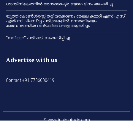
ശാന്തിനികേതനിൽ അന്താരാഷ്ട്ര യോഗ ദിനം ആചരിച്ചു
യൂത്ത് കോൺഗ്രസ്സ് തളിയക്കോണം മേഖല കമ്മറ്റി എസ് എസ്
എൽ സി പ്ലസ് ടു പരീക്ഷകളിൽ ഉന്നതവിജയം
കരസ്ഥമാക്കിയ വിദ്യാർത്ഥികളെ ആദരിച്ചു.
“നവ് ഓറ” പരിപാടി സംഘടിപ്പിച്ചു
Advertise with us
Contact +91 7736000419
© www.irinjalakuda.com