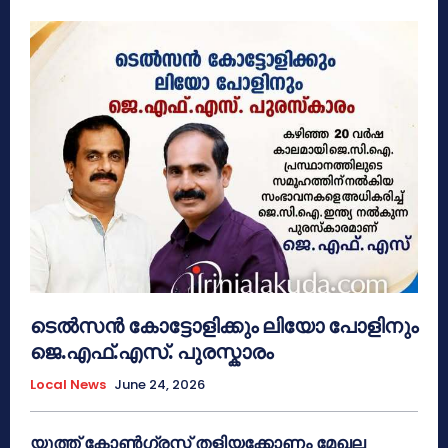
ടെൽസൻ കോട്ടോളിക്കും ലിയോ പോളിനും
ജെ.എഫ്.എസ്. പുരസ്കാരം
Local News
June 24, 2026
യൂത്ത് കോൺഗ്രസ്സ് തളിയക്കോണം മേഖല