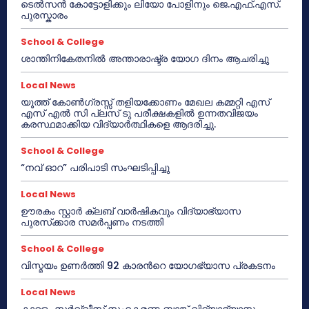
ടെൽസൻ കോട്ടോളിക്കും ലിയോ പോളിനും ജെ.എഫ്.എസ്.
പുരസ്കാരം
School & College
ശാന്തിനികേതനിൽ അന്താരാഷ്ട്ര യോഗ ദിനം ആചരിച്ചു
Local News
യൂത്ത് കോൺഗ്രസ്സ് തളിയക്കോണം മേഖല കമ്മറ്റി എസ്
എസ് എൽ സി പ്ലസ് ടു പരീക്ഷകളിൽ ഉന്നതവിജയം
കരസ്ഥമാക്കിയ വിദ്യാർത്ഥികളെ ആദരിച്ചു.
School & College
“നവ് ഓറ” പരിപാടി സംഘടിപ്പിച്ചു
Local News
ഊരകം സ്റ്റാർ ക്ലബ് വാർഷികവും വിദ്യാഭ്യാസ
പുരസ്‌ക്കാര സമർപ്പണം നടത്തി
School & College
വിസ്മയം ഉണർത്തി 92 കാരൻറെ യോഗഭ്യാസ പ്രകടനം
Local News
കാറളം സർവ്വീസ് സഹകരണ ബാങ്ക് വിദ്യാഭ്യാസ