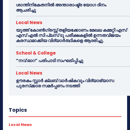
ശാന്തിനികേതനിൽ അന്താരാഷ്ട്ര യോഗ ദിനം
ആചരിച്ചു
Local News
യൂത്ത് കോൺഗ്രസ്സ് തളിയക്കോണം മേഖല കമ്മറ്റി എസ്
എസ് എൽ സി പ്ലസ് ടു പരീക്ഷകളിൽ ഉന്നതവിജയം
കരസ്ഥമാക്കിയ വിദ്യാർത്ഥികളെ ആദരിച്ചു.
School & College
“നവ് ഓറ” പരിപാടി സംഘടിപ്പിച്ചു
Local News
ഊരകം സ്റ്റാർ ക്ലബ് വാർഷികവും വിദ്യാഭ്യാസ
പുരസ്‌ക്കാര സമർപ്പണം നടത്തി
Topics
Local News