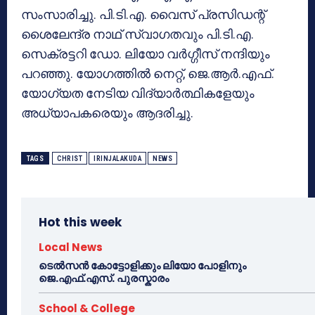
സംസാരിച്ചു. പി.ടി.എ. വൈസ് പ്രസിഡന്റ്
ശൈലേന്ദ്ര നാഥ് സ്വാഗതവും പി.ടി.എ.
സെക്രട്ടറി ഡോ. ലിയോ വര്‍ഗ്ഗീസ് നന്ദിയും
പറഞ്ഞു. യോഗത്തില്‍ നെറ്റ്, ജെ.ആര്‍.എഫ്.
യോഗ്യത നേടിയ വിദ്യാര്‍ത്ഥികളേയും
അധ്യാപകരെയും ആദരിച്ചു.
TAGS
CHRIST
IRINJALAKUDA
NEWS
Hot this week
Local News
ടെൽസൻ കോട്ടോളിക്കും ലിയോ പോളിനും
ജെ.എഫ്.എസ്. പുരസ്കാരം
School & College