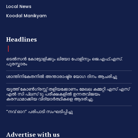
Local News
Koodal Manikyam
Headlines
ടെൽസൻ കോട്ടോളിക്കും ലിയോ പോളിനും ജെ.എഫ്.എസ്.
പുരസ്കാരം
ശാന്തിനികേതനിൽ അന്താരാഷ്ട്ര യോഗ ദിനം ആചരിച്ചു
യൂത്ത് കോൺഗ്രസ്സ് തളിയക്കോണം മേഖല കമ്മറ്റി എസ് എസ്
എൽ സി പ്ലസ് ടു പരീക്ഷകളിൽ ഉന്നതവിജയം
കരസ്ഥമാക്കിയ വിദ്യാർത്ഥികളെ ആദരിച്ചു.
“നവ് ഓറ” പരിപാടി സംഘടിപ്പിച്ചു
Advertise with us