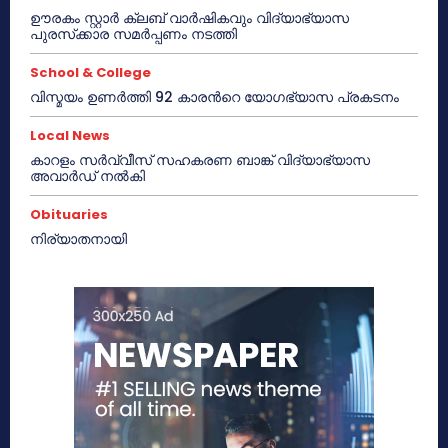
ഊരകം സ്റ്റാർ ക്ലബ് വാർഷികവും വിദ്യാഭ്യാസ
പുരസ്‌ക്കാര സമർപ്പണം നടത്തി
School & College
വിസ്മയം ഉണർത്തി 92 കാരൻറെ യോഗഭ്യാസ പ്രകടനം
Local News
കാറളം സർവ്വീസ് സഹകരണ ബാങ്ക് വിദ്യാഭ്യാസ
അവാർഡ് നൽകി
Obituaries
നിര്യാതനായി