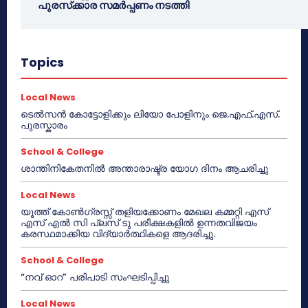
പുരസ്‌ക്കാര സമർപ്പണം നടത്തി
Topics
Local News
ടെൽസൻ കോട്ടോളിക്കും ലിയോ പോളിനും ജെ.എഫ്.എസ്.
പുരസ്കാരം
School & College
ശാന്തിനികേതനിൽ അന്താരാഷ്ട്ര യോഗ ദിനം ആചരിച്ചു
Local News
യൂത്ത് കോൺഗ്രസ്സ് തളിയക്കോണം മേഖല കമ്മറ്റി എസ്
എസ് എൽ സി പ്ലസ് ടു പരീക്ഷകളിൽ ഉന്നതവിജയം
കരസ്ഥമാക്കിയ വിദ്യാർത്ഥികളെ ആദരിച്ചു.
School & College
“നവ് ഓറ” പരിപാടി സംഘടിപ്പിച്ചു
Local News