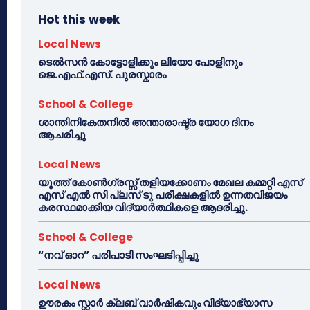
Hot this week
Local News
ടെൽസൻ കോട്ടോളിക്കും ലിയോ പോളിനും
ജെ.എഫ്.എസ്. പുരസ്കാരം
School & College
ശാന്തിനികേതനിൽ അന്താരാഷ്ട്ര യോഗ ദിനം
ആചരിച്ചു
Local News
യൂത്ത് കോൺഗ്രസ്സ് തളിയക്കോണം മേഖല കമ്മറ്റി എസ്
എസ് എൽ സി പ്ലസ് ടു പരീക്ഷകളിൽ ഉന്നതവിജയം
കരസ്ഥമാക്കിയ വിദ്യാർത്ഥികളെ ആദരിച്ചു.
School & College
“നവ് ഓറ” പരിപാടി സംഘടിപ്പിച്ചു
Local News
ഊരകം സ്റ്റാർ ക്ലബ് വാർഷികവും വിദ്യാഭ്യാസ