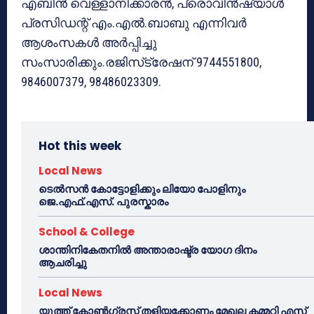
എബിന്‍ വെള്ളാനിക്കാരന്‍, പ്രൊവിന്‍ഷ്യാള്‍
പ്രസിഡന്റ് എം.എല്‍.ബാബു എന്നിവര്‍
ആശംസകള്‍ അര്‍പ്പിച്ചു
സംസാരിക്കും.രജിസ്‌ട്രേഷന് 9744551800,
9846007379, 98486023309.
Hot this week
Local News
ടെൽസൻ കോട്ടോളിക്കും ലിയോ പോളിനും
ജെ.എഫ്.എസ്. പുരസ്കാരം
School & College
ശാന്തിനികേതനിൽ അന്താരാഷ്ട്ര യോഗ ദിനം
ആചരിച്ചു
Local News
യൂത്ത് കോൺഗ്രസ്സ് തളിയക്കോണം മേഖല കമ്മറ്റി എസ്