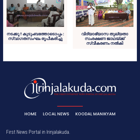
നടക്കൂ ! കുടുംബത്തോടൊപ്പം :
വിദ്യാഭ്യാസ തുല്യതാ
സ്വാഗതസംഘം രൂപീകരിച്ചു
സംരക്ഷണ ജാഥയ്ക്ക്
സ്വീകരണം നല്‍കി
HOME
LOCAL NEWS
KOODAL MANIKYAM
First News Portal in Irinjalakuda.