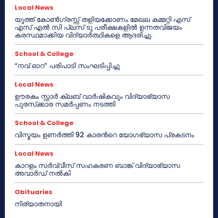
Local News
യൂത്ത് കോൺഗ്രസ്സ് തളിയക്കോണം മേഖല കമ്മറ്റി എസ്
എസ് എൽ സി പ്ലസ് ടു പരീക്ഷകളിൽ ഉന്നതവിജയം
കരസ്ഥമാക്കിയ വിദ്യാർത്ഥികളെ ആദരിച്ചു.
School & College
“നവ് ഓറ” പരിപാടി സംഘടിപ്പിച്ചു
Local News
ഊരകം സ്റ്റാർ ക്ലബ് വാർഷികവും വിദ്യാഭ്യാസ
പുരസ്‌ക്കാര സമർപ്പണം നടത്തി
School & College
വിസ്മയം ഉണർത്തി 92 കാരൻറെ യോഗഭ്യാസ പ്രകടനം
Local News
കാറളം സർവ്വീസ് സഹകരണ ബാങ്ക് വിദ്യാഭ്യാസ
അവാർഡ് നൽകി
Obituaries
നിര്യാതനായി