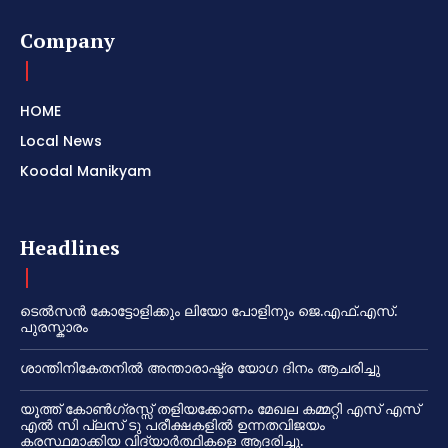
Company
HOME
Local News
Koodal Manikyam
Headlines
ടെൽസൻ കോട്ടോളിക്കും ലിയോ പോളിനും ജെ.എഫ്.എസ്.
പുരസ്കാരം
ശാന്തിനികേതനിൽ അന്താരാഷ്ട്ര യോഗ ദിനം ആചരിച്ചു
യൂത്ത് കോൺഗ്രസ്സ് തളിയക്കോണം മേഖല കമ്മറ്റി എസ് എസ്
എൽ സി പ്ലസ് ടു പരീക്ഷകളിൽ ഉന്നതവിജയം
കരസ്ഥമാക്കിയ വിദ്യാർത്ഥികളെ ആദരിച്ചു.