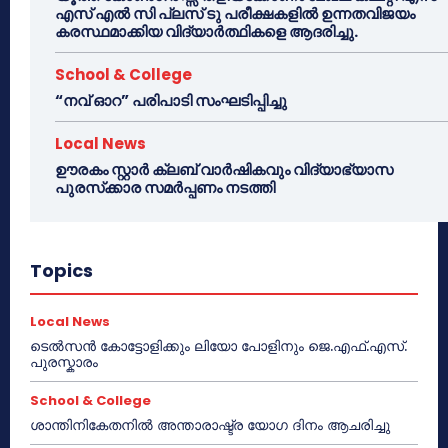
എസ് എൽ സി പ്ലസ് ടു പരീക്ഷകളിൽ ഉന്നതവിജയം
കരസ്ഥമാക്കിയ വിദ്യാർത്ഥികളെ ആദരിച്ചു.
School & College
“നവ് ഓറ” പരിപാടി സംഘടിപ്പിച്ചു
Local News
ഊരകം സ്റ്റാർ ക്ലബ് വാർഷികവും വിദ്യാഭ്യാസ
പുരസ്‌ക്കാര സമർപ്പണം നടത്തി
Topics
Local News
ടെൽസൻ കോട്ടോളിക്കും ലിയോ പോളിനും ജെ.എഫ്.എസ്.
പുരസ്കാരം
School & College
ശാന്തിനികേതനിൽ അന്താരാഷ്ട്ര യോഗ ദിനം ആചരിച്ചു