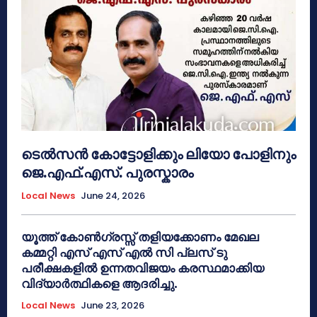
ടെൽസൻ കോട്ടോളിക്കും ലിയോ പോളിനും
ജെ.എഫ്.എസ്. പുരസ്കാരം
Local News
June 24, 2026
യൂത്ത് കോൺഗ്രസ്സ് തളിയക്കോണം മേഖല
കമ്മറ്റി എസ് എസ് എൽ സി പ്ലസ് ടു
പരീക്ഷകളിൽ ഉന്നതവിജയം കരസ്ഥമാക്കിയ
വിദ്യാർത്ഥികളെ ആദരിച്ചു.
Local News
June 23, 2026