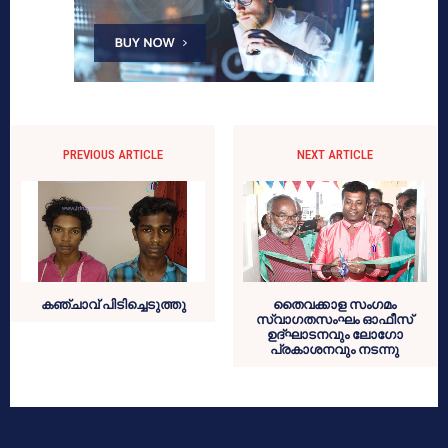
PREVIOUS ARTICLE
NEXT ARTICLE
കഞ്ചാവ് പിടിച്ചെടുത്തു
തൈവക്കാള സംഗമം
സ്വാഗതസംഘം ഓഫീസ്
ഉദ്ഘാടനവും ലോഗോ
പ്രകാശനവും നടന്നു