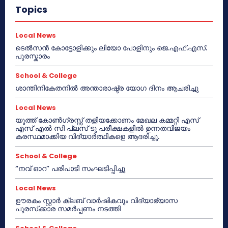
Topics
Local News
ടെൽസൻ കോട്ടോളിക്കും ലിയോ പോളിനും ജെ.എഫ്.എസ്.
പുരസ്കാരം
School & College
ശാന്തിനികേതനിൽ അന്താരാഷ്ട്ര യോഗ ദിനം ആചരിച്ചു
Local News
യൂത്ത് കോൺഗ്രസ്സ് തളിയക്കോണം മേഖല കമ്മറ്റി എസ്
എസ് എൽ സി പ്ലസ് ടു പരീക്ഷകളിൽ ഉന്നതവിജയം
കരസ്ഥമാക്കിയ വിദ്യാർത്ഥികളെ ആദരിച്ചു.
School & College
“നവ് ഓറ” പരിപാടി സംഘടിപ്പിച്ചു
Local News
ഊരകം സ്റ്റാർ ക്ലബ് വാർഷികവും വിദ്യാഭ്യാസ
പുരസ്‌ക്കാര സമർപ്പണം നടത്തി