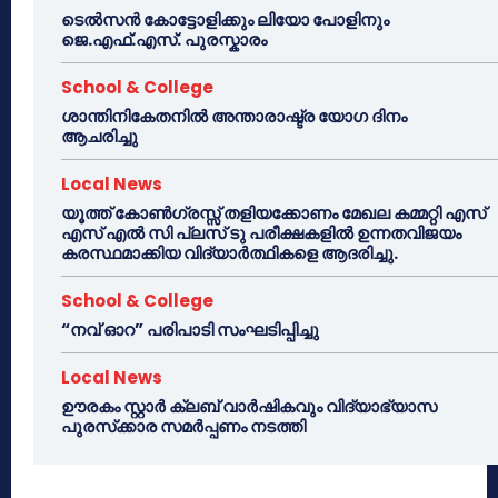
ടെൽസൻ കോട്ടോളിക്കും ലിയോ പോളിനും
ജെ.എഫ്.എസ്. പുരസ്കാരം
School & College
ശാന്തിനികേതനിൽ അന്താരാഷ്ട്ര യോഗ ദിനം
ആചരിച്ചു
Local News
യൂത്ത് കോൺഗ്രസ്സ് തളിയക്കോണം മേഖല കമ്മറ്റി എസ്
എസ് എൽ സി പ്ലസ് ടു പരീക്ഷകളിൽ ഉന്നതവിജയം
കരസ്ഥമാക്കിയ വിദ്യാർത്ഥികളെ ആദരിച്ചു.
School & College
“നവ് ഓറ” പരിപാടി സംഘടിപ്പിച്ചു
Local News
ഊരകം സ്റ്റാർ ക്ലബ് വാർഷികവും വിദ്യാഭ്യാസ
പുരസ്‌ക്കാര സമർപ്പണം നടത്തി