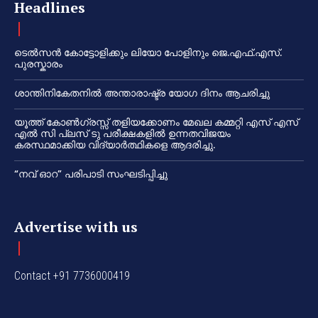
Headlines
ടെൽസൻ കോട്ടോളിക്കും ലിയോ പോളിനും ജെ.എഫ്.എസ്.
പുരസ്കാരം
ശാന്തിനികേതനിൽ അന്താരാഷ്ട്ര യോഗ ദിനം ആചരിച്ചു
യൂത്ത് കോൺഗ്രസ്സ് തളിയക്കോണം മേഖല കമ്മറ്റി എസ് എസ്
എൽ സി പ്ലസ് ടു പരീക്ഷകളിൽ ഉന്നതവിജയം
കരസ്ഥമാക്കിയ വിദ്യാർത്ഥികളെ ആദരിച്ചു.
“നവ് ഓറ” പരിപാടി സംഘടിപ്പിച്ചു
Advertise with us
Contact +91 7736000419