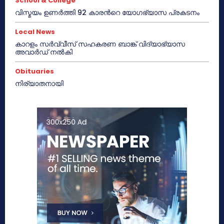
School & College
വിസ്മയം ഉണർത്തി 92 കാരൻറെ യോഗഭ്യാസ പ്രകടനം
Local News
കാറളം സർവ്വീസ് സഹകരണ ബാങ്ക് വിദ്യാഭ്യാസ
അവാർഡ് നൽകി
Obituaries
നിര്യാതനായി