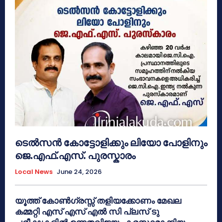
ടെൽസൻ കോട്ടോളിക്കും ലിയോ പോളിനും
ജെ.എഫ്.എസ്. പുരസ്കാരം
Local News
June 24, 2026
യൂത്ത് കോൺഗ്രസ്സ് തളിയക്കോണം മേഖല
കമ്മറ്റി എസ് എസ് എൽ സി പ്ലസ് ടു