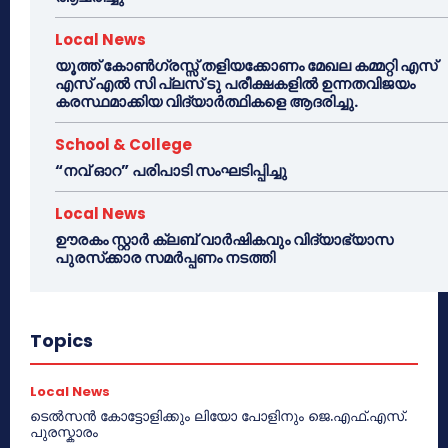
Local News
യൂത്ത് കോൺഗ്രസ്സ് തളിയക്കോണം മേഖല കമ്മറ്റി എസ്
എസ് എൽ സി പ്ലസ് ടു പരീക്ഷകളിൽ ഉന്നതവിജയം
കരസ്ഥമാക്കിയ വിദ്യാർത്ഥികളെ ആദരിച്ചു.
School & College
“നവ് ഓറ” പരിപാടി സംഘടിപ്പിച്ചു
Local News
ഊരകം സ്റ്റാർ ക്ലബ് വാർഷികവും വിദ്യാഭ്യാസ
പുരസ്‌ക്കാര സമർപ്പണം നടത്തി
Topics
Local News
ടെൽസൻ കോട്ടോളിക്കും ലിയോ പോളിനും ജെ.എഫ്.എസ്.
പുരസ്കാരം