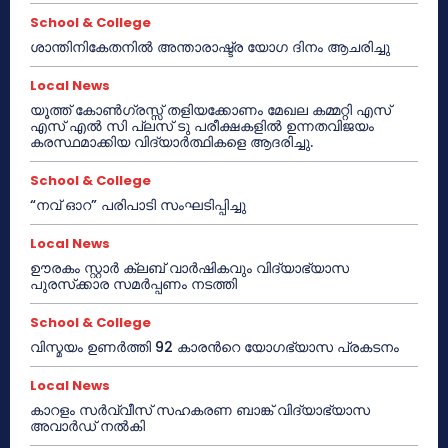
School & College
ശാന്തിനികേതനിൽ അന്താരാഷ്ട്ര യോഗ ദിനം ആചരിച്ചു
Local News
യൂത്ത് കോൺഗ്രസ്സ് തളിയക്കോണം മേഖല കമ്മറ്റി എസ്
എസ് എൽ സി പ്ലസ് ടു പരീക്ഷകളിൽ ഉന്നതവിജയം
കരസ്ഥമാക്കിയ വിദ്യാർത്ഥികളെ ആദരിച്ചു.
School & College
“നവ് ഓറ” പരിപാടി സംഘടിപ്പിച്ചു
Local News
ഊരകം സ്റ്റാർ ക്ലബ് വാർഷികവും വിദ്യാഭ്യാസ
പുരസ്‌ക്കാര സമർപ്പണം നടത്തി
School & College
വിസ്മയം ഉണർത്തി 92 കാരൻറെ യോഗഭ്യാസ പ്രകടനം
Local News
കാറളം സർവ്വീസ് സഹകരണ ബാങ്ക് വിദ്യാഭ്യാസ
അവാർഡ് നൽകി