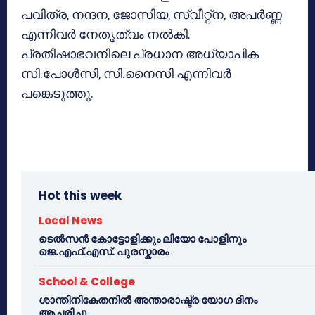
പവിത്ര, നന്ദന, ജോസിയ, സ്വീറ്റ്‌ന, അപര്‍ണ്ണ
എന്നിവര്‍ നേതൃത്വം നല്‍കി.
പ്രതീഷാഭവനിലെ പ്രധാന അധ്യാപിക
സി.പോള്‍സി, സി.നൈസി എന്നിവര്‍
പങ്കെടുത്തു.
Hot this week
Local News
ടെൽസൻ കോട്ടോളിക്കും ലിയോ പോളിനും
ജെ.എഫ്.എസ്. പുരസ്കാരം
School & College
ശാന്തിനികേതനിൽ അന്താരാഷ്ട്ര യോഗ ദിനം
ആചരിച്ചു