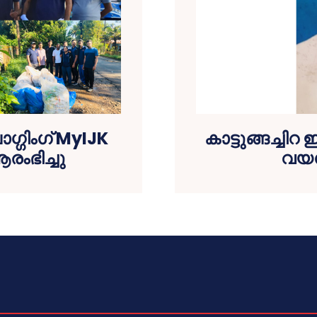
ോഗ്ഗിംഗ് MyIJK
കാട്ടുങ്ങച്ചി
ംഭിച്ചു
വയസ