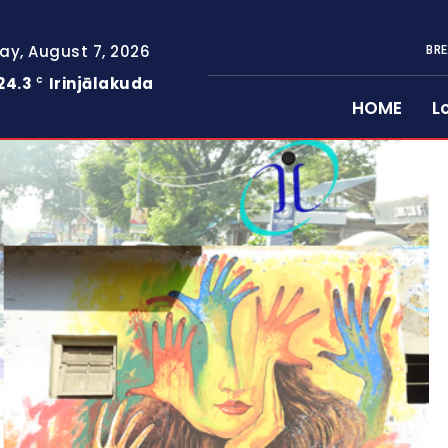
day, August 7, 2026
BRE
24.3
Irinjālakuda
C
HOME
L