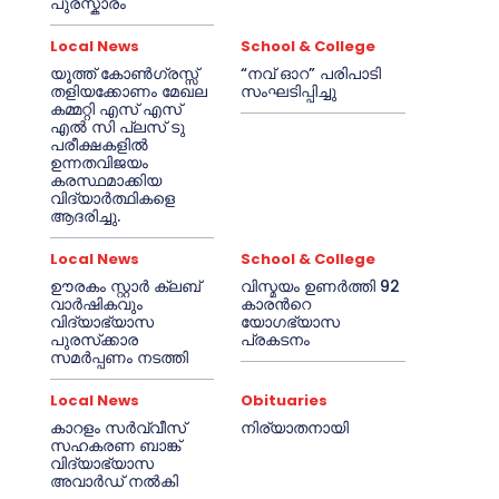
പുരസ്കാരം
Local News
School & College
യൂത്ത് കോൺഗ്രസ്സ്
“നവ് ഓറ” പരിപാടി
തളിയക്കോണം മേഖല
സംഘടിപ്പിച്ചു
കമ്മറ്റി എസ് എസ്
എൽ സി പ്ലസ് ടു
പരീക്ഷകളിൽ
ഉന്നതവിജയം
കരസ്ഥമാക്കിയ
വിദ്യാർത്ഥികളെ
ആദരിച്ചു.
Local News
School & College
ഊരകം സ്റ്റാർ ക്ലബ്
വിസ്മയം ഉണർത്തി 92
വാർഷികവും
കാരൻറെ
വിദ്യാഭ്യാസ
യോഗഭ്യാസ
പുരസ്‌ക്കാര
പ്രകടനം
സമർപ്പണം നടത്തി
Local News
Obituaries
കാറളം സർവ്വീസ്
നിര്യാതനായി
സഹകരണ ബാങ്ക്
വിദ്യാഭ്യാസ
അവാർഡ് നൽകി