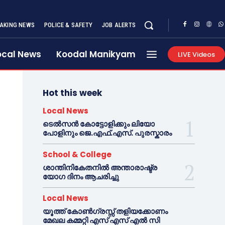
AKING NEWS
POLICE & SAFETY
JOB ALERTS
ocal News
Koodal Manikyam
LIVE Videos
Hot this week
Local News
ടെൽസൻ കോട്ടോളിക്കും ലിയോ
പോളിനും ജെ.എഫ്.എസ്. പുരസ്കാരം
School & College
ശാന്തിനികേതനിൽ അന്താരാഷ്ട്ര
യോഗ ദിനം ആചരിച്ചു
Local News
യൂത്ത് കോൺഗ്രസ്സ് തളിയക്കോണം
മേഖല കമ്മറ്റി എസ് എസ് എൽ സി