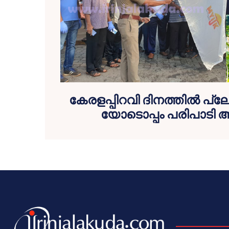
കേരളപ്പിറവി ദിനത്തില്‍ പ്ല
യോടൊപ്പം പരിപാടി ആര