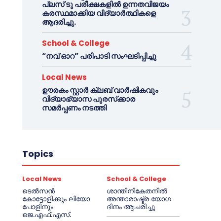
പ്ലസ് ടു പരീക്ഷകളിൽ ഉന്നതവിജയം
കരസ്ഥമാക്കിയ വിദ്യാർത്ഥികളെ
ആദരിച്ചു.
School & College
“നവ് ഓറ” പരിപാടി സംഘടിപ്പിച്ചു
Local News
ഊരകം സ്റ്റാർ ക്ലബ് വാർഷികവും
വിദ്യാഭ്യാസ പുരസ്‌ക്കാര
സമർപ്പണം നടത്തി
Topics
Local News
School & College
ടെൽസൻ
ശാന്തിനികേതനിൽ
കോട്ടോളിക്കും ലിയോ
അന്താരാഷ്ട്ര യോഗ
പോളിനും
ദിനം ആചരിച്ചു
ജെ.എഫ്.എസ്.