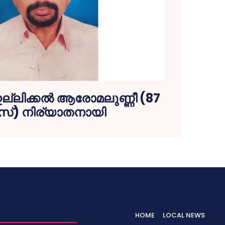
റ ഇല്ലിക്കല്‍ ആരോമലുണ്ണീ (87
്) നിര്യാതനായി
HOME
LOCAL NEWS