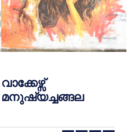
വാക്കേഴ്സ്
 മനുഷ്യച്ചങ്ങല