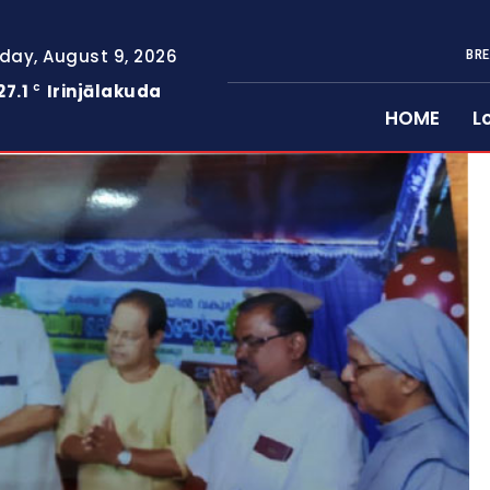
day, August 9, 2026
BRE
27.1
Irinjālakuda
C
HOME
L