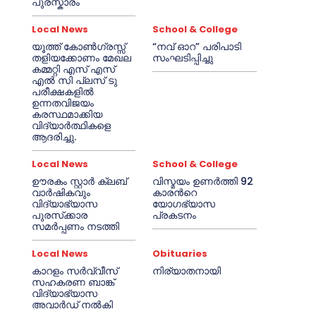
പുരസ്കാരം
Local News
School & College
യൂത്ത് കോൺഗ്രസ്സ്
“നവ് ഓറ” പരിപാടി
തളിയക്കോണം മേഖല
സംഘടിപ്പിച്ചു
കമ്മറ്റി എസ് എസ്
എൽ സി പ്ലസ് ടു
പരീക്ഷകളിൽ
ഉന്നതവിജയം
കരസ്ഥമാക്കിയ
വിദ്യാർത്ഥികളെ
ആദരിച്ചു.
Local News
School & College
ഊരകം സ്റ്റാർ ക്ലബ്
വിസ്മയം ഉണർത്തി 92
വാർഷികവും
കാരൻറെ
വിദ്യാഭ്യാസ
യോഗഭ്യാസ
പുരസ്‌ക്കാര
പ്രകടനം
സമർപ്പണം നടത്തി
Local News
Obituaries
കാറളം സർവ്വീസ്
നിര്യാതനായി
സഹകരണ ബാങ്ക്
വിദ്യാഭ്യാസ
അവാർഡ് നൽകി