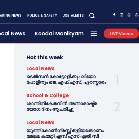
AKING NEWS
POLICE & SAFETY
JOB ALERTS
ocal News
Koodal Manikyam
LIVE Videos
Hot this week
Local News
ടെൽസൻ കോട്ടോളിക്കും ലിയോ
പോളിനും ജെ.എഫ്.എസ്. പുരസ്കാരം
School & College
ശാന്തിനികേതനിൽ അന്താരാഷ്ട്ര
യോഗ ദിനം ആചരിച്ചു
Local News
യൂത്ത് കോൺഗ്രസ്സ് തളിയക്കോണം
മേഖല കമ്മറ്റി എസ് എസ് എൽ സി