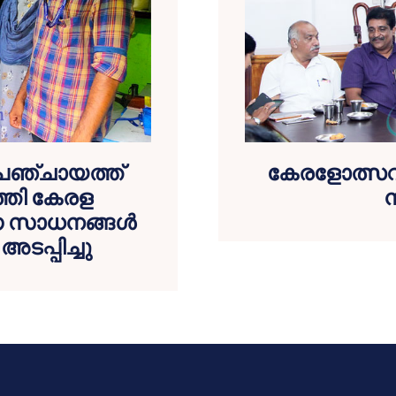
് പഞ്ചായത്ത്
കേരളോത്സവം 
ത്തി കേരള
ന
സാധനങ്ങള്‍
അടപ്പിച്ചു