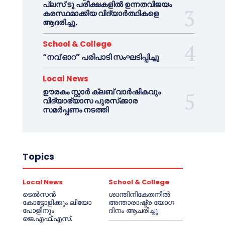
പ്ലസ് ടു പരീക്ഷകളിൽ ഉന്നതവിജയം
കരസ്ഥമാക്കിയ വിദ്യാർത്ഥികളെ
ആദരിച്ചു.
School & College
“നവ് ഓറ” പരിപാടി സംഘടിപ്പിച്ചു
Local News
ഊരകം സ്റ്റാർ ക്ലബ് വാർഷികവും
വിദ്യാഭ്യാസ പുരസ്‌ക്കാര
സമർപ്പണം നടത്തി
Topics
Local News
School & College
ടെൽസൻ
ശാന്തിനികേതനിൽ
കോട്ടോളിക്കും ലിയോ
അന്താരാഷ്ട്ര യോഗ
പോളിനും
ദിനം ആചരിച്ചു
ജെ.എഫ്.എസ്.