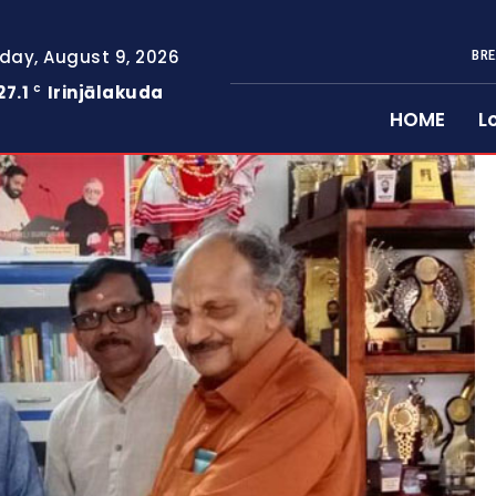
day, August 9, 2026
BRE
27.1
Irinjālakuda
C
HOME
L