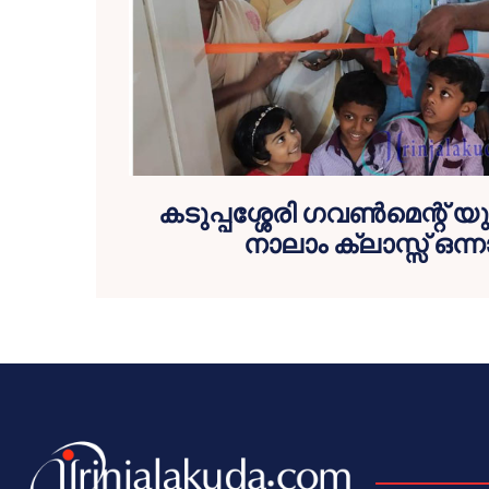
കടുപ്പശ്ശേരി ഗവണ്‍മെന്റ് യു
നാലാം ക്ലാസ്സ് ഒന്ന