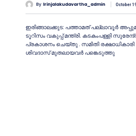
By
Irinjalakudavartha_admin
October 1
ഇരിങ്ങാലക്കുട: പത്താമത് പല്ലാവൂര്‍ അപ്പു
ടൂറിസം വകുപ്പ് മന്ത്രി. കടകംപള്ളി സുരേന്ദ്
പ്രകാശനം ചെയ്തു . സമിതി രക്ഷാധികാരി 
ശിവദാസ് മുതലായവര്‍ പങ്കെടുത്തു