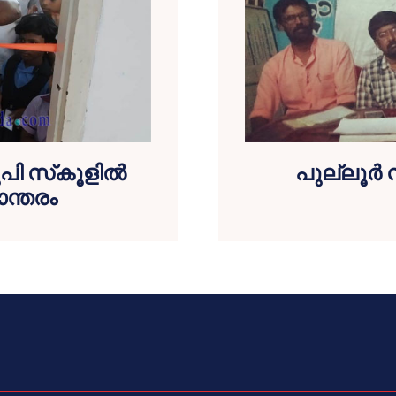
പി സ്‌കൂളില്‍
പുല്ലൂര
ാന്തരം