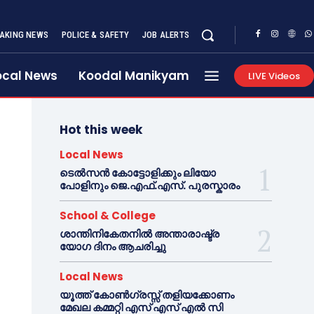
AKING NEWS
POLICE & SAFETY
JOB ALERTS
ocal News
Koodal Manikyam
LIVE Videos
Hot this week
Local News
ടെൽസൻ കോട്ടോളിക്കും ലിയോ
പോളിനും ജെ.എഫ്.എസ്. പുരസ്കാരം
School & College
ശാന്തിനികേതനിൽ അന്താരാഷ്ട്ര
യോഗ ദിനം ആചരിച്ചു
Local News
യൂത്ത് കോൺഗ്രസ്സ് തളിയക്കോണം
മേഖല കമ്മറ്റി എസ് എസ് എൽ സി