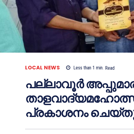
LOCAL NEWS
Less than 1
min.
Read
പല്ലാവൂര്‍ അപ്പുമാര
താളവാദ്യമഹോത്സവം 
പ്രകാശനം ചെയ്ത