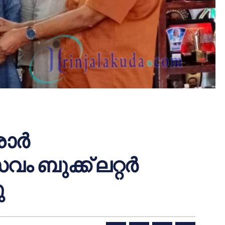
ാര്‍
ബുക്ക് ലറ്റര്‍
ു