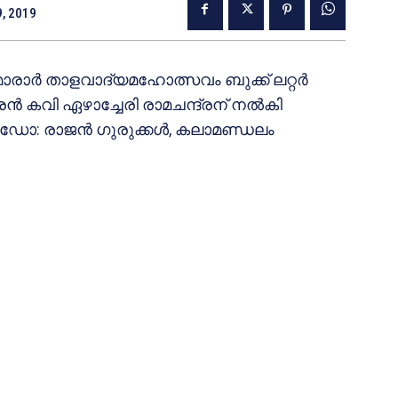
9, 2019
മാരാര്‍ താളവാദ്യമഹോത്സവം ബുക്ക് ലറ്റര്‍
രന്‍ കവി ഏഴാച്ചേരി രാമചന്ദ്രന് നല്‍കി
ഡോ: രാജന്‍ ഗുരുക്കള്‍, കലാമണ്ഡലം