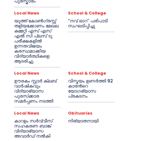
പുരസ്കാരം
Local News
School & College
യൂത്ത് കോൺഗ്രസ്സ്
“നവ് ഓറ” പരിപാടി
തളിയക്കോണം മേഖല
സംഘടിപ്പിച്ചു
കമ്മറ്റി എസ് എസ്
എൽ സി പ്ലസ് ടു
പരീക്ഷകളിൽ
ഉന്നതവിജയം
കരസ്ഥമാക്കിയ
വിദ്യാർത്ഥികളെ
ആദരിച്ചു.
Local News
School & College
ഊരകം സ്റ്റാർ ക്ലബ്
വിസ്മയം ഉണർത്തി 92
വാർഷികവും
കാരൻറെ
വിദ്യാഭ്യാസ
യോഗഭ്യാസ
പുരസ്‌ക്കാര
പ്രകടനം
സമർപ്പണം നടത്തി
Local News
Obituaries
കാറളം സർവ്വീസ്
നിര്യാതനായി
സഹകരണ ബാങ്ക്
വിദ്യാഭ്യാസ
അവാർഡ് നൽകി