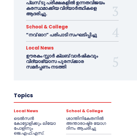
പ്ലസ് ടു പരീക്ഷകളിൽ ഉന്നതവിജയം
കരസ്ഥമാക്കിയ വിദ്യാർത്ഥികളെ
ആദരിച്ചു.
School & College
“നവ് ഓറ” പരിപാടി സംഘടിപ്പിച്ചു
Local News
ഊരകം സ്റ്റാർ ക്ലബ് വാർഷികവും
വിദ്യാഭ്യാസ പുരസ്‌ക്കാര
സമർപ്പണം നടത്തി
Topics
Local News
School & College
ടെൽസൻ
ശാന്തിനികേതനിൽ
കോട്ടോളിക്കും ലിയോ
അന്താരാഷ്ട്ര യോഗ
പോളിനും
ദിനം ആചരിച്ചു
ജെ.എഫ്.എസ്.