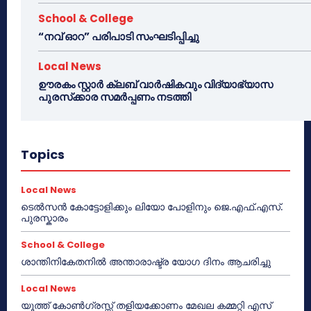
School & College
“നവ് ഓറ” പരിപാടി സംഘടിപ്പിച്ചു
Local News
ഊരകം സ്റ്റാർ ക്ലബ് വാർഷികവും വിദ്യാഭ്യാസ
പുരസ്‌ക്കാര സമർപ്പണം നടത്തി
Topics
Local News
ടെൽസൻ കോട്ടോളിക്കും ലിയോ പോളിനും ജെ.എഫ്.എസ്.
പുരസ്കാരം
School & College
ശാന്തിനികേതനിൽ അന്താരാഷ്ട്ര യോഗ ദിനം ആചരിച്ചു
Local News
യൂത്ത് കോൺഗ്രസ്സ് തളിയക്കോണം മേഖല കമ്മറ്റി എസ്