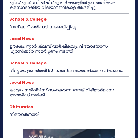
എസ് എൽ സി പ്ലസ് ടു പരീക്ഷകളിൽ ഉന്നതവിജയം
കരസ്ഥമാക്കിയ വിദ്യാർത്ഥികളെ ആദരിച്ചു.
School & College
“നവ് ഓറ” പരിപാടി സംഘടിപ്പിച്ചു
Local News
ഊരകം സ്റ്റാർ ക്ലബ് വാർഷികവും വിദ്യാഭ്യാസ
പുരസ്‌ക്കാര സമർപ്പണം നടത്തി
School & College
വിസ്മയം ഉണർത്തി 92 കാരൻറെ യോഗഭ്യാസ പ്രകടനം
Local News
കാറളം സർവ്വീസ് സഹകരണ ബാങ്ക് വിദ്യാഭ്യാസ
അവാർഡ് നൽകി
Obituaries
നിര്യാതനായി