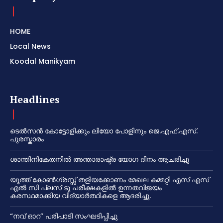
HOME
Local News
Koodal Manikyam
Headlines
ടെൽസൻ കോട്ടോളിക്കും ലിയോ പോളിനും ജെ.എഫ്.എസ്.
പുരസ്കാരം
ശാന്തിനികേതനിൽ അന്താരാഷ്ട്ര യോഗ ദിനം ആചരിച്ചു
യൂത്ത് കോൺഗ്രസ്സ് തളിയക്കോണം മേഖല കമ്മറ്റി എസ് എസ്
എൽ സി പ്ലസ് ടു പരീക്ഷകളിൽ ഉന്നതവിജയം
കരസ്ഥമാക്കിയ വിദ്യാർത്ഥികളെ ആദരിച്ചു.
“നവ് ഓറ” പരിപാടി സംഘടിപ്പിച്ചു