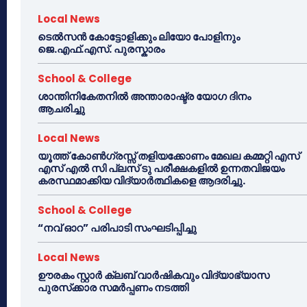
Local News
ടെൽസൻ കോട്ടോളിക്കും ലിയോ പോളിനും
ജെ.എഫ്.എസ്. പുരസ്കാരം
School & College
ശാന്തിനികേതനിൽ അന്താരാഷ്ട്ര യോഗ ദിനം
ആചരിച്ചു
Local News
യൂത്ത് കോൺഗ്രസ്സ് തളിയക്കോണം മേഖല കമ്മറ്റി എസ്
എസ് എൽ സി പ്ലസ് ടു പരീക്ഷകളിൽ ഉന്നതവിജയം
കരസ്ഥമാക്കിയ വിദ്യാർത്ഥികളെ ആദരിച്ചു.
School & College
“നവ് ഓറ” പരിപാടി സംഘടിപ്പിച്ചു
Local News
ഊരകം സ്റ്റാർ ക്ലബ് വാർഷികവും വിദ്യാഭ്യാസ
പുരസ്‌ക്കാര സമർപ്പണം നടത്തി