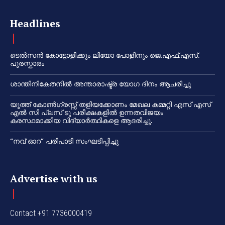
Headlines
ടെൽസൻ കോട്ടോളിക്കും ലിയോ പോളിനും ജെ.എഫ്.എസ്.
പുരസ്കാരം
ശാന്തിനികേതനിൽ അന്താരാഷ്ട്ര യോഗ ദിനം ആചരിച്ചു
യൂത്ത് കോൺഗ്രസ്സ് തളിയക്കോണം മേഖല കമ്മറ്റി എസ് എസ്
എൽ സി പ്ലസ് ടു പരീക്ഷകളിൽ ഉന്നതവിജയം
കരസ്ഥമാക്കിയ വിദ്യാർത്ഥികളെ ആദരിച്ചു.
“നവ് ഓറ” പരിപാടി സംഘടിപ്പിച്ചു
Advertise with us
Contact +91 7736000419