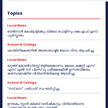
Topics
Local News
ടെൽസൻ കോട്ടോളിക്കും ലിയോ പോളിനും ജെ.എഫ്.എസ്.
പുരസ്കാരം
School & College
ശാന്തിനികേതനിൽ അന്താരാഷ്ട്ര യോഗ ദിനം ആചരിച്ചു
Local News
യൂത്ത് കോൺഗ്രസ്സ് തളിയക്കോണം മേഖല കമ്മറ്റി എസ്
എസ് എൽ സി പ്ലസ് ടു പരീക്ഷകളിൽ ഉന്നതവിജയം
കരസ്ഥമാക്കിയ വിദ്യാർത്ഥികളെ ആദരിച്ചു.
School & College
“നവ് ഓറ” പരിപാടി സംഘടിപ്പിച്ചു
Local News
ഊരകം സ്റ്റാർ ക്ലബ് വാർഷികവും വിദ്യാഭ്യാസ
പുരസ്‌ക്കാര സമർപ്പണം നടത്തി