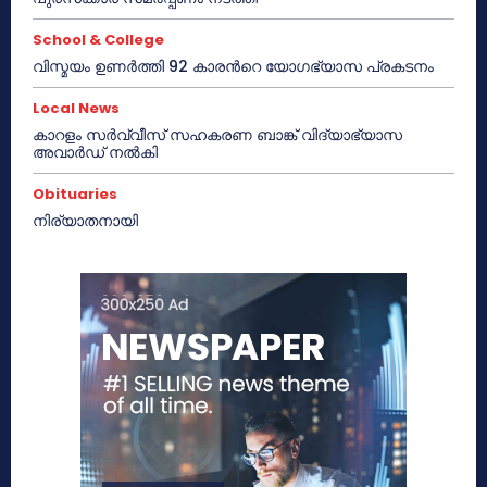
School & College
വിസ്മയം ഉണർത്തി 92 കാരൻറെ യോഗഭ്യാസ പ്രകടനം
Local News
കാറളം സർവ്വീസ് സഹകരണ ബാങ്ക് വിദ്യാഭ്യാസ
അവാർഡ് നൽകി
Obituaries
നിര്യാതനായി