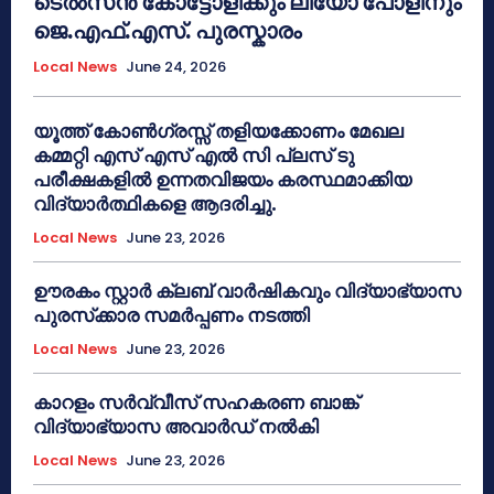
ടെൽസൻ കോട്ടോളിക്കും ലിയോ പോളിനും
ജെ.എഫ്.എസ്. പുരസ്കാരം
Local News
June 24, 2026
യൂത്ത് കോൺഗ്രസ്സ് തളിയക്കോണം മേഖല
കമ്മറ്റി എസ് എസ് എൽ സി പ്ലസ് ടു
പരീക്ഷകളിൽ ഉന്നതവിജയം കരസ്ഥമാക്കിയ
വിദ്യാർത്ഥികളെ ആദരിച്ചു.
Local News
June 23, 2026
ഊരകം സ്റ്റാർ ക്ലബ് വാർഷികവും വിദ്യാഭ്യാസ
പുരസ്‌ക്കാര സമർപ്പണം നടത്തി
Local News
June 23, 2026
കാറളം സർവ്വീസ് സഹകരണ ബാങ്ക്
വിദ്യാഭ്യാസ അവാർഡ് നൽകി
Local News
June 23, 2026