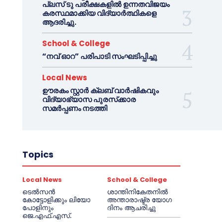
പ്ലസ് ടു പരീക്ഷകളിൽ ഉന്നതവിജയം
കരസ്ഥമാക്കിയ വിദ്യാർത്ഥികളെ
ആദരിച്ചു.
School & College
“നവ് ഓറ” പരിപാടി സംഘടിപ്പിച്ചു
Local News
ഊരകം സ്റ്റാർ ക്ലബ് വാർഷികവും
വിദ്യാഭ്യാസ പുരസ്‌ക്കാര
സമർപ്പണം നടത്തി
Topics
Local News
School & College
ടെൽസൻ
ശാന്തിനികേതനിൽ
കോട്ടോളിക്കും ലിയോ
അന്താരാഷ്ട്ര യോഗ
പോളിനും
ദിനം ആചരിച്ചു
ജെ.എഫ്.എസ്.