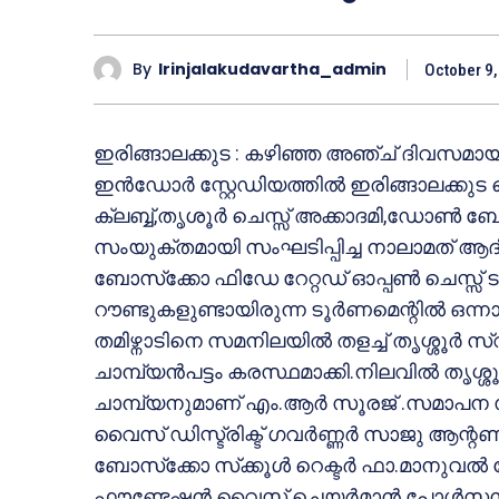
By
Irinjalakudavartha_admin
October 9,
ഇരിങ്ങാലക്കുട : കഴിഞ്ഞ അഞ്ച് ദിവസമാ
ഇന്‍ഡോര്‍ സ്റ്റേഡിയത്തില്‍ ഇരിങ്ങാലക്കുട വ
ക്ലബ്ബ്,തൃശൂര്‍ ചെസ്സ് അക്കാദമി,ഡോണ്‍ ബോ
സംയുക്തമായി സംഘടിപ്പിച്ച നാലാമത് ആദി
ബോസ്‌ക്കോ ഫിഡേ റേറ്റഡ് ഓപ്പണ്‍ ചെസ്സ് ടൂ
റൗണ്ടുകളുണ്ടായിരുന്ന ടൂര്‍ണമെന്റില്‍ ഒ
തമിഴ്നാടിനെ സമനിലയില്‍ തളച്ച് തൃശ്ശൂര്‍
ചാമ്പ്യന്‍പട്ടം കരസ്ഥമാക്കി.നിലവില്‍ തൃശ്ശൂര്
ചാമ്പ്യനുമാണ് എം.ആര്‍ സൂരജ് .സമാപന സ
വൈസ് ഡിസ്ട്രിക്ട് ഗവര്‍ണ്ണര്‍ സാജു ആന
ബോസ്‌ക്കോ സ്‌ക്കൂള്‍ റെക്ടര്‍ ഫാ.മാനുവല
ഫൗണ്ടേഷന്‍ വൈസ് ചെയര്‍മാന്‍ പോള്‍സന്‍ ക