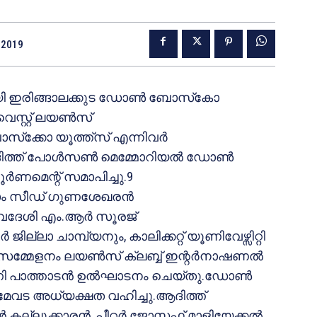
 2019
യി ഇരിങ്ങാലക്കുട ഡോണ്‍ ബോസ്‌കോ
െസ്റ്റ് ലയണ്‍സ്
സ്‌ക്കോ യൂത്ത്‌സ് എന്നിവര്‍
ത്ത് പോള്‍സണ്‍ മെമ്മോറിയല്‍ ഡോണ്‍
ര്‍ണമെന്റ് സമാപിച്ചു.9
ന്നാം സീഡ് ഗുണശേഖരന്‍
 സ്വദേശി എം.ആര്‍ സൂരജ്
‍ ജില്ലാ ചാമ്പ്യനും, കാലിക്കറ്റ് യൂണിവേഴ്സിറ്റി
മ്മേളനം ലയണ്‍സ് ക്ലബ്ബ് ഇന്റര്‍നാഷണല്‍
്റണി പാത്താടന്‍ ഉല്‍ഘാടനം ചെയ്തു.ഡോണ്‍
്‍ മേവട അധ്യക്ഷത വഹിച്ചു.ആദിത്ത്
ല്ലൂക്കാരന്‍ ,പീറ്റര്‍ ജോസഫ് മാളിയേക്കല്‍,