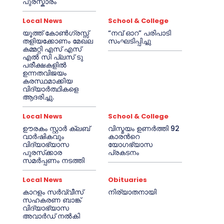
പുരസ്കാരം
Local News
School & College
യൂത്ത് കോൺഗ്രസ്സ്
“നവ് ഓറ” പരിപാടി
തളിയക്കോണം മേഖല
സംഘടിപ്പിച്ചു
കമ്മറ്റി എസ് എസ്
എൽ സി പ്ലസ് ടു
പരീക്ഷകളിൽ
ഉന്നതവിജയം
കരസ്ഥമാക്കിയ
വിദ്യാർത്ഥികളെ
ആദരിച്ചു.
Local News
School & College
ഊരകം സ്റ്റാർ ക്ലബ്
വിസ്മയം ഉണർത്തി 92
വാർഷികവും
കാരൻറെ
വിദ്യാഭ്യാസ
യോഗഭ്യാസ
പുരസ്‌ക്കാര
പ്രകടനം
സമർപ്പണം നടത്തി
Local News
Obituaries
കാറളം സർവ്വീസ്
നിര്യാതനായി
സഹകരണ ബാങ്ക്
വിദ്യാഭ്യാസ
അവാർഡ് നൽകി