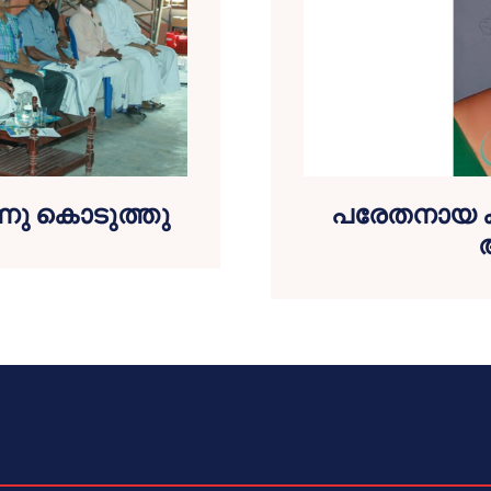
ന്നു കൊടുത്തു
പരേതനായ കവ