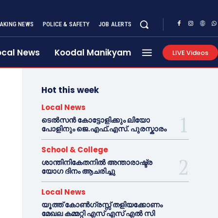
AKING NEWS
POLICE & SAFETY
JOB ALERTS
ocal News
Koodal Manikyam
LIVE Videos
Hot this week
Local News
ടെൽസൻ കോട്ടോളിക്കും ലിയോ
പോളിനും ജെ.എഫ്.എസ്. പുരസ്കാരം
School & College
ശാന്തിനികേതനിൽ അന്താരാഷ്ട്ര
യോഗ ദിനം ആചരിച്ചു
Local News
യൂത്ത് കോൺഗ്രസ്സ് തളിയക്കോണം
മേഖല കമ്മറ്റി എസ് എസ് എൽ സി