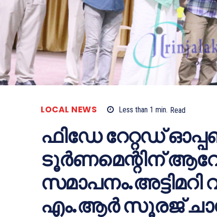
LOCAL NEWS
Less than 1
min.
Read
ഫിഡേ റേറ്റഡ് ഓപ്പണ്
ടൂര്‍ണമെന്റിന് ആ
സമാപനം.അട്ടിമറി
എം.ആര്‍ സൂരജ് ചാ