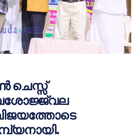
‍ ചെസ്സ്
വേശോജ്ജ്വല
 വിജയത്തോടെ
മ്പ്യനായി.