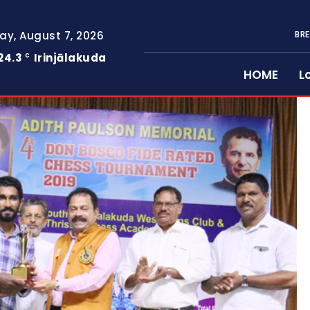
day, August 7, 2026
BRE
24.3
Irinjālakuda
C
HOME
L