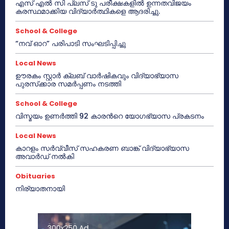
എസ് എൽ സി പ്ലസ് ടു പരീക്ഷകളിൽ ഉന്നതവിജയം
കരസ്ഥമാക്കിയ വിദ്യാർത്ഥികളെ ആദരിച്ചു.
School & College
“നവ് ഓറ” പരിപാടി സംഘടിപ്പിച്ചു
Local News
ഊരകം സ്റ്റാർ ക്ലബ് വാർഷികവും വിദ്യാഭ്യാസ
പുരസ്‌ക്കാര സമർപ്പണം നടത്തി
School & College
വിസ്മയം ഉണർത്തി 92 കാരൻറെ യോഗഭ്യാസ പ്രകടനം
Local News
കാറളം സർവ്വീസ് സഹകരണ ബാങ്ക് വിദ്യാഭ്യാസ
അവാർഡ് നൽകി
Obituaries
നിര്യാതനായി