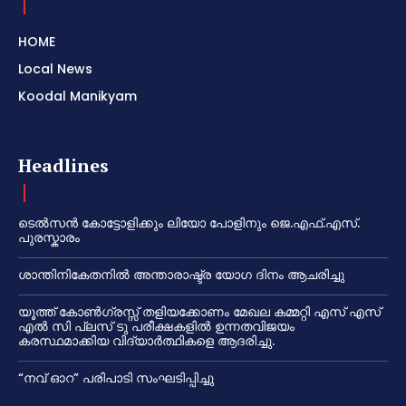
HOME
Local News
Koodal Manikyam
Headlines
ടെൽസൻ കോട്ടോളിക്കും ലിയോ പോളിനും ജെ.എഫ്.എസ്.
പുരസ്കാരം
ശാന്തിനികേതനിൽ അന്താരാഷ്ട്ര യോഗ ദിനം ആചരിച്ചു
യൂത്ത് കോൺഗ്രസ്സ് തളിയക്കോണം മേഖല കമ്മറ്റി എസ് എസ്
എൽ സി പ്ലസ് ടു പരീക്ഷകളിൽ ഉന്നതവിജയം
കരസ്ഥമാക്കിയ വിദ്യാർത്ഥികളെ ആദരിച്ചു.
“നവ് ഓറ” പരിപാടി സംഘടിപ്പിച്ചു