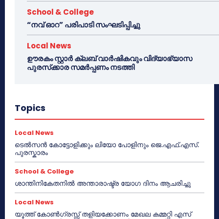
School & College
“നവ് ഓറ” പരിപാടി സംഘടിപ്പിച്ചു
Local News
ഊരകം സ്റ്റാർ ക്ലബ് വാർഷികവും വിദ്യാഭ്യാസ
പുരസ്‌ക്കാര സമർപ്പണം നടത്തി
Topics
Local News
ടെൽസൻ കോട്ടോളിക്കും ലിയോ പോളിനും ജെ.എഫ്.എസ്.
പുരസ്കാരം
School & College
ശാന്തിനികേതനിൽ അന്താരാഷ്ട്ര യോഗ ദിനം ആചരിച്ചു
Local News
യൂത്ത് കോൺഗ്രസ്സ് തളിയക്കോണം മേഖല കമ്മറ്റി എസ്