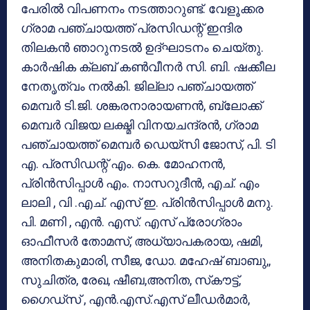
പേരില്‍ വിപണനം നടത്താറുണ്ട്. വേളൂക്കര
ഗ്രാമ പഞ്ചായത്ത് പ്രസിഡന്റ് ഇന്ദിര
തിലകന്‍ ഞാറുനടല്‍ ഉദ്ഘാടനം ചെയ്തു.
കാര്‍ഷിക ക്ലബ് കണ്‍വീനര്‍ സി. ബി. ഷക്കീല
നേതൃത്വം നല്‍കി. ജില്ലാ പഞ്ചായത്ത്
മെമ്പര്‍ ടി.ജി. ശങ്കരനാരായണന്‍, ബ്ലോക്ക്
മെമ്പര്‍ വിജയ ലക്ഷ്മി വിനയചന്ദ്രന്‍, ഗ്രാമ
പഞ്ചായത്ത് മെമ്പര്‍ ഡെയ്‌സി ജോസ്, പി. ടി
എ. പ്രസിഡന്റ് എം. കെ. മോഹനന്‍,
പ്രിന്‍സിപ്പാള്‍ എം. നാസറുദീന്‍, എച്. എം
ലാലി , വി .എച്. എസ് ഇ. പ്രിന്‍സിപ്പാള്‍ മനു.
പി. മണി , എന്‍. എസ്. എസ് പ്രോഗ്രാം
ഓഫീസര്‍ തോമസ്, അധ്യാപകരായ, ഷമി,
അനിതകുമാരി, സീജ, ഡോ. മഹേഷ് ബാബു,,
സുചിത്ര, രേഖ, ഷീബ,അനിത, സ്‌കൗട്ട്,
ഗൈഡ്‌സ് , എന്‍.എസ്.എസ് ലീഡര്‍മാര്‍,