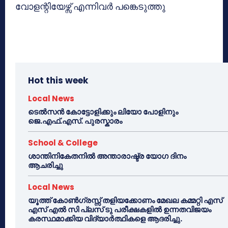
വോളന്റിയേഴ്സ് എന്നിവര്‍ പങ്കെടുത്തു
Hot this week
Local News
ടെൽസൻ കോട്ടോളിക്കും ലിയോ പോളിനും
ജെ.എഫ്.എസ്. പുരസ്കാരം
School & College
ശാന്തിനികേതനിൽ അന്താരാഷ്ട്ര യോഗ ദിനം
ആചരിച്ചു
Local News
യൂത്ത് കോൺഗ്രസ്സ് തളിയക്കോണം മേഖല കമ്മറ്റി എസ്
എസ് എൽ സി പ്ലസ് ടു പരീക്ഷകളിൽ ഉന്നതവിജയം
കരസ്ഥമാക്കിയ വിദ്യാർത്ഥികളെ ആദരിച്ചു.