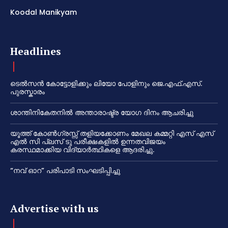
Koodal Manikyam
Headlines
ടെൽസൻ കോട്ടോളിക്കും ലിയോ പോളിനും ജെ.എഫ്.എസ്.
പുരസ്കാരം
ശാന്തിനികേതനിൽ അന്താരാഷ്ട്ര യോഗ ദിനം ആചരിച്ചു
യൂത്ത് കോൺഗ്രസ്സ് തളിയക്കോണം മേഖല കമ്മറ്റി എസ് എസ്
എൽ സി പ്ലസ് ടു പരീക്ഷകളിൽ ഉന്നതവിജയം
കരസ്ഥമാക്കിയ വിദ്യാർത്ഥികളെ ആദരിച്ചു.
“നവ് ഓറ” പരിപാടി സംഘടിപ്പിച്ചു
Advertise with us