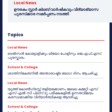
Local News
ഊരകം സ്റ്റാർ ക്ലബ് വാർഷികവും വിദ്യാഭ്യാസ
പുരസ്‌ക്കാര സമർപ്പണം നടത്തി
Topics
Local News
ടെൽസൻ കോട്ടോളിക്കും ലിയോ പോളിനും ജെ.എഫ്.എസ്.
പുരസ്കാരം
School & College
ശാന്തിനികേതനിൽ അന്താരാഷ്ട്ര യോഗ ദിനം ആചരിച്ചു
Local News
യൂത്ത് കോൺഗ്രസ്സ് തളിയക്കോണം മേഖല കമ്മറ്റി എസ്
എസ് എൽ സി പ്ലസ് ടു പരീക്ഷകളിൽ ഉന്നതവിജയം
കരസ്ഥമാക്കിയ വിദ്യാർത്ഥികളെ ആദരിച്ചു.
School & College