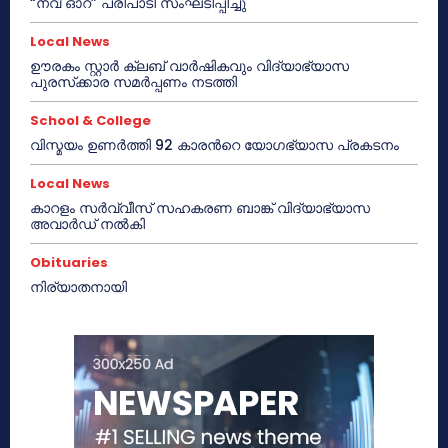
“നവ് ഓറ” പരിപാടി സംഘടിപ്പിച്ചു
Local News
ഊരകം സ്റ്റാർ ക്ലബ് വാർഷികവും വിദ്യാഭ്യാസ
പുരസ്‌ക്കാര സമർപ്പണം നടത്തി
School & College
വിസ്മയം ഉണർത്തി 92 കാരൻറെ യോഗഭ്യാസ പ്രകടനം
Local News
കാറളം സർവ്വീസ് സഹകരണ ബാങ്ക് വിദ്യാഭ്യാസ
അവാർഡ് നൽകി
Obituaries
നിര്യാതനായി