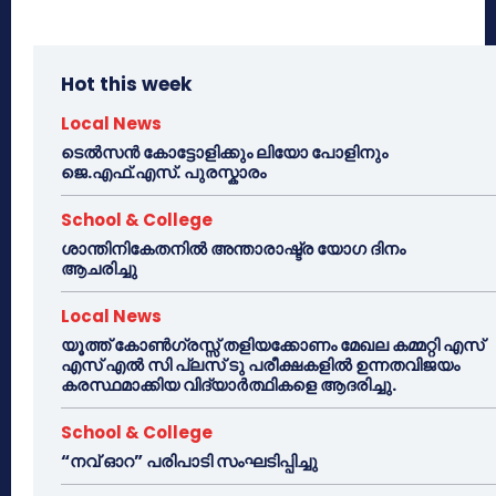
Hot this week
Local News
ടെൽസൻ കോട്ടോളിക്കും ലിയോ പോളിനും
ജെ.എഫ്.എസ്. പുരസ്കാരം
School & College
ശാന്തിനികേതനിൽ അന്താരാഷ്ട്ര യോഗ ദിനം
ആചരിച്ചു
Local News
യൂത്ത് കോൺഗ്രസ്സ് തളിയക്കോണം മേഖല കമ്മറ്റി എസ്
എസ് എൽ സി പ്ലസ് ടു പരീക്ഷകളിൽ ഉന്നതവിജയം
കരസ്ഥമാക്കിയ വിദ്യാർത്ഥികളെ ആദരിച്ചു.
School & College
“നവ് ഓറ” പരിപാടി സംഘടിപ്പിച്ചു