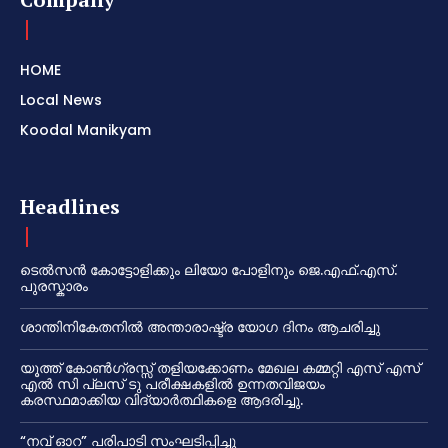
HOME
Local News
Koodal Manikyam
Headlines
ടെൽസൻ കോട്ടോളിക്കും ലിയോ പോളിനും ജെ.എഫ്.എസ്.
പുരസ്കാരം
ശാന്തിനികേതനിൽ അന്താരാഷ്ട്ര യോഗ ദിനം ആചരിച്ചു
യൂത്ത് കോൺഗ്രസ്സ് തളിയക്കോണം മേഖല കമ്മറ്റി എസ് എസ്
എൽ സി പ്ലസ് ടു പരീക്ഷകളിൽ ഉന്നതവിജയം
കരസ്ഥമാക്കിയ വിദ്യാർത്ഥികളെ ആദരിച്ചു.
“നവ് ഓറ” പരിപാടി സംഘടിപ്പിച്ചു