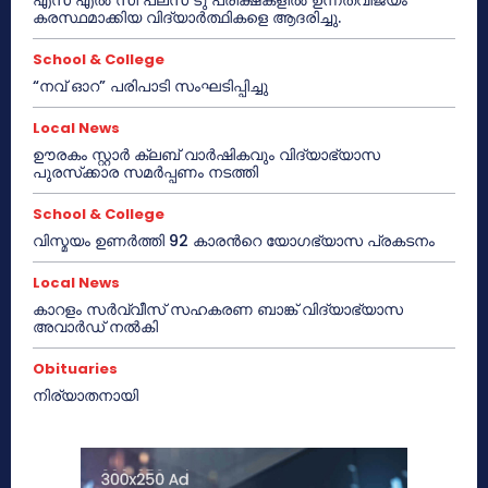
കരസ്ഥമാക്കിയ വിദ്യാർത്ഥികളെ ആദരിച്ചു.
School & College
“നവ് ഓറ” പരിപാടി സംഘടിപ്പിച്ചു
Local News
ഊരകം സ്റ്റാർ ക്ലബ് വാർഷികവും വിദ്യാഭ്യാസ
പുരസ്‌ക്കാര സമർപ്പണം നടത്തി
School & College
വിസ്മയം ഉണർത്തി 92 കാരൻറെ യോഗഭ്യാസ പ്രകടനം
Local News
കാറളം സർവ്വീസ് സഹകരണ ബാങ്ക് വിദ്യാഭ്യാസ
അവാർഡ് നൽകി
Obituaries
നിര്യാതനായി