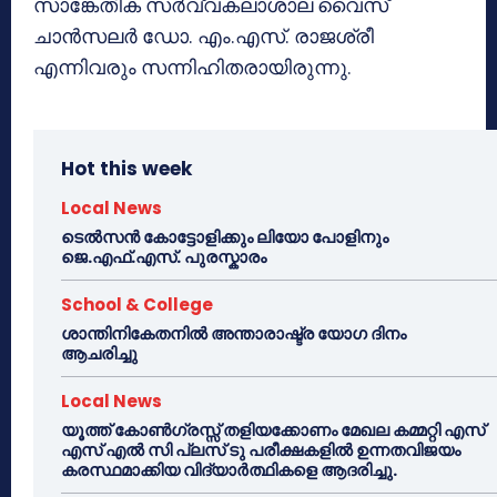
സാങ്കേതിക സര്‍വ്വകലാശാല വൈസ്
ചാന്‍സലര്‍ ഡോ. എം.എസ്. രാജശ്രീ
എന്നിവരും സന്നിഹിതരായിരുന്നു.
Hot this week
Local News
ടെൽസൻ കോട്ടോളിക്കും ലിയോ പോളിനും
ജെ.എഫ്.എസ്. പുരസ്കാരം
School & College
ശാന്തിനികേതനിൽ അന്താരാഷ്ട്ര യോഗ ദിനം
ആചരിച്ചു
Local News
യൂത്ത് കോൺഗ്രസ്സ് തളിയക്കോണം മേഖല കമ്മറ്റി എസ്
എസ് എൽ സി പ്ലസ് ടു പരീക്ഷകളിൽ ഉന്നതവിജയം
കരസ്ഥമാക്കിയ വിദ്യാർത്ഥികളെ ആദരിച്ചു.