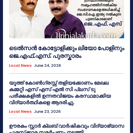
ടെൽസൻ കോട്ടോളിക്കും ലിയോ പോളിനും
ജെ.എഫ്.എസ്. പുരസ്കാരം
Local News
June 24, 2026
യൂത്ത് കോൺഗ്രസ്സ് തളിയക്കോണം മേഖല
കമ്മറ്റി എസ് എസ് എൽ സി പ്ലസ് ടു
പരീക്ഷകളിൽ ഉന്നതവിജയം കരസ്ഥമാക്കിയ
വിദ്യാർത്ഥികളെ ആദരിച്ചു.
Local News
June 23, 2026
ഊരകം സ്റ്റാർ ക്ലബ് വാർഷികവും വിദ്യാഭ്യാസ
പുരസ്‌ക്കാര സമർപ്പണം നടത്തി