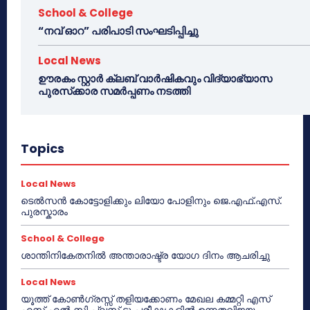
School & College
“നവ് ഓറ” പരിപാടി സംഘടിപ്പിച്ചു
Local News
ഊരകം സ്റ്റാർ ക്ലബ് വാർഷികവും വിദ്യാഭ്യാസ
പുരസ്‌ക്കാര സമർപ്പണം നടത്തി
Topics
Local News
ടെൽസൻ കോട്ടോളിക്കും ലിയോ പോളിനും ജെ.എഫ്.എസ്.
പുരസ്കാരം
School & College
ശാന്തിനികേതനിൽ അന്താരാഷ്ട്ര യോഗ ദിനം ആചരിച്ചു
Local News
യൂത്ത് കോൺഗ്രസ്സ് തളിയക്കോണം മേഖല കമ്മറ്റി എസ്
എസ് എൽ സി പ്ലസ് ടു പരീക്ഷകളിൽ ഉന്നതവിജയം