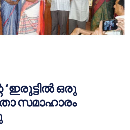
ഇരുട്ടില്‍ ഒരു
കവിതാ സമാഹാരം
ു