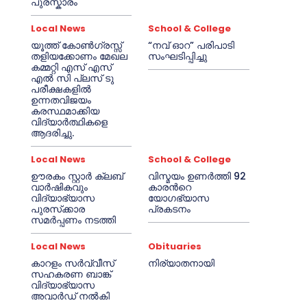
പുരസ്കാരം
Local News
School & College
യൂത്ത് കോൺഗ്രസ്സ്
“നവ് ഓറ” പരിപാടി
തളിയക്കോണം മേഖല
സംഘടിപ്പിച്ചു
കമ്മറ്റി എസ് എസ്
എൽ സി പ്ലസ് ടു
പരീക്ഷകളിൽ
ഉന്നതവിജയം
കരസ്ഥമാക്കിയ
വിദ്യാർത്ഥികളെ
ആദരിച്ചു.
Local News
School & College
ഊരകം സ്റ്റാർ ക്ലബ്
വിസ്മയം ഉണർത്തി 92
വാർഷികവും
കാരൻറെ
വിദ്യാഭ്യാസ
യോഗഭ്യാസ
പുരസ്‌ക്കാര
പ്രകടനം
സമർപ്പണം നടത്തി
Local News
Obituaries
കാറളം സർവ്വീസ്
നിര്യാതനായി
സഹകരണ ബാങ്ക്
വിദ്യാഭ്യാസ
അവാർഡ് നൽകി