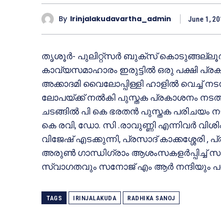
By
Irinjalakudavartha_admin
June 1, 2
തൃശൂര്‍- പുലിറ്റ്‌സര്‍ ബുക്‌സ് കൊടുങ്ങല്ല
കാവ്യസമാഹാരം ഇരുട്ടില്‍ ഒരു പക്ഷി പ്
അക്കാദമി വൈലോപ്പിള്ളി ഹാളില്‍ വെച്ച് നടന
ലോപയ്ക്ക് നല്‍കി പുസ്തക പ്രകാശനം നടത്ത
ചടങ്ങില്‍ പി കെ ഭരതന്‍ പുസ്തക പരിചയം ന
കെ രവി, ഡോ. സി .രാവുണ്ണി എന്നിവര്‍ വിശി
വിജേഷ് എടക്കുന്നി, പ്രസാദ് കാക്കശ്ശേരി , പ
അരുണ്‍ ഗാന്ധിഗ്രാം ആശംസകളര്‍പ്പിച്ച് സ
സ്വാഗതവും സനോജ് എം ആര്‍ നന്ദിയും പ
TAGS
IRINJALAKUDA
RADHIKA SANOJ