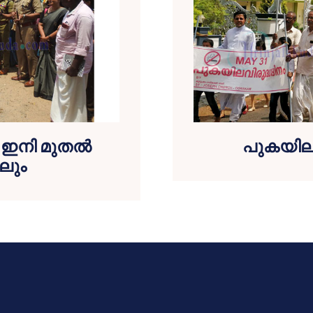
 ഇനി മുതല്‍
പുകയില 
ലും