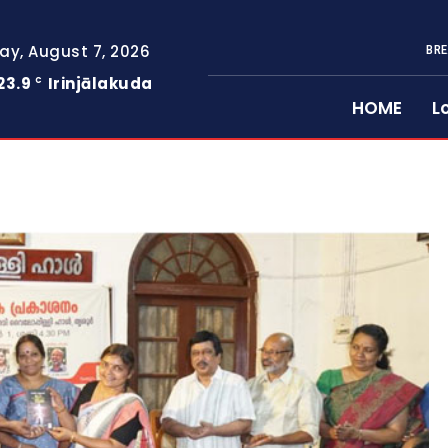
day, August 7, 2026
BRE
23.9
Irinjālakuda
C
HOME
L