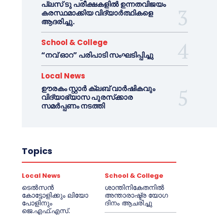
പ്ലസ് ടു പരീക്ഷകളിൽ ഉന്നതവിജയം
കരസ്ഥമാക്കിയ വിദ്യാർത്ഥികളെ
ആദരിച്ചു.
School & College
“നവ് ഓറ” പരിപാടി സംഘടിപ്പിച്ചു
Local News
ഊരകം സ്റ്റാർ ക്ലബ് വാർഷികവും
വിദ്യാഭ്യാസ പുരസ്‌ക്കാര
സമർപ്പണം നടത്തി
Topics
Local News
School & College
ടെൽസൻ
ശാന്തിനികേതനിൽ
കോട്ടോളിക്കും ലിയോ
അന്താരാഷ്ട്ര യോഗ
പോളിനും
ദിനം ആചരിച്ചു
ജെ.എഫ്.എസ്.