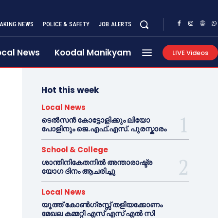
AKING NEWS
POLICE & SAFETY
JOB ALERTS
ocal News
Koodal Manikyam
LIVE Videos
Hot this week
Local News
ടെൽസൻ കോട്ടോളിക്കും ലിയോ
പോളിനും ജെ.എഫ്.എസ്. പുരസ്കാരം
School & College
ശാന്തിനികേതനിൽ അന്താരാഷ്ട്ര
യോഗ ദിനം ആചരിച്ചു
Local News
യൂത്ത് കോൺഗ്രസ്സ് തളിയക്കോണം
മേഖല കമ്മറ്റി എസ് എസ് എൽ സി