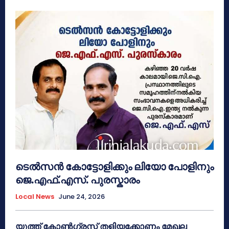
ടെൽസൻ കോട്ടോളിക്കും ലിയോ പോളിനും
ജെ.എഫ്.എസ്. പുരസ്കാരം
Local News
June 24, 2026
യൂത്ത് കോൺഗ്രസ്സ് തളിയക്കോണം മേഖല