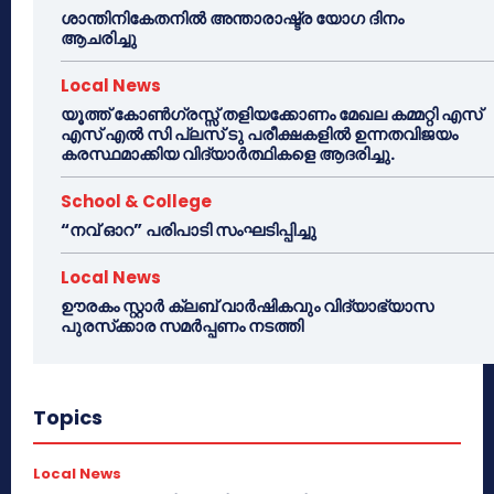
ശാന്തിനികേതനിൽ അന്താരാഷ്ട്ര യോഗ ദിനം
ആചരിച്ചു
Local News
യൂത്ത് കോൺഗ്രസ്സ് തളിയക്കോണം മേഖല കമ്മറ്റി എസ്
എസ് എൽ സി പ്ലസ് ടു പരീക്ഷകളിൽ ഉന്നതവിജയം
കരസ്ഥമാക്കിയ വിദ്യാർത്ഥികളെ ആദരിച്ചു.
School & College
“നവ് ഓറ” പരിപാടി സംഘടിപ്പിച്ചു
Local News
ഊരകം സ്റ്റാർ ക്ലബ് വാർഷികവും വിദ്യാഭ്യാസ
പുരസ്‌ക്കാര സമർപ്പണം നടത്തി
Topics
Local News