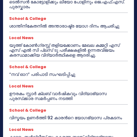
ടെൽസൻ കോട്ടോളിക്കും ലിയോ പോളിനും ജെ.എഫ്.എസ്.
പുരസ്കാരം
School & College
ശാന്തിനികേതനിൽ അന്താരാഷ്ട്ര യോഗ ദിനം ആചരിച്ചു
Local News
യൂത്ത് കോൺഗ്രസ്സ് തളിയക്കോണം മേഖല കമ്മറ്റി എസ്
എസ് എൽ സി പ്ലസ് ടു പരീക്ഷകളിൽ ഉന്നതവിജയം
കരസ്ഥമാക്കിയ വിദ്യാർത്ഥികളെ ആദരിച്ചു.
School & College
“നവ് ഓറ” പരിപാടി സംഘടിപ്പിച്ചു
Local News
ഊരകം സ്റ്റാർ ക്ലബ് വാർഷികവും വിദ്യാഭ്യാസ
പുരസ്‌ക്കാര സമർപ്പണം നടത്തി
School & College
വിസ്മയം ഉണർത്തി 92 കാരൻറെ യോഗഭ്യാസ പ്രകടനം
Local News
കാറളം സർവ്വീസ് സഹകരണ ബാങ്ക് വിദ്യാഭ്യാസ