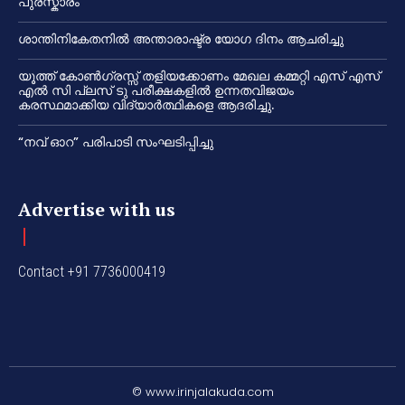
പുരസ്കാരം
ശാന്തിനികേതനിൽ അന്താരാഷ്ട്ര യോഗ ദിനം ആചരിച്ചു
യൂത്ത് കോൺഗ്രസ്സ് തളിയക്കോണം മേഖല കമ്മറ്റി എസ് എസ്
എൽ സി പ്ലസ് ടു പരീക്ഷകളിൽ ഉന്നതവിജയം
കരസ്ഥമാക്കിയ വിദ്യാർത്ഥികളെ ആദരിച്ചു.
“നവ് ഓറ” പരിപാടി സംഘടിപ്പിച്ചു
Advertise with us
Contact +91 7736000419
© www.irinjalakuda.com