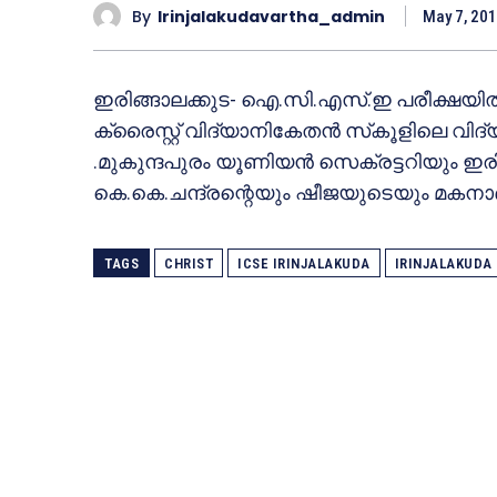
By
Irinjalakudavartha_admin
May 7, 20
ഇരിങ്ങാലക്കുട- ഐ.സി.എസ്.ഇ പരീക്ഷയില്‍ 
ക്രൈസ്റ്റ് വിദ്യാനികേതന്‍ സ്‌കൂളിലെ വിദ്യാ
.മുകുന്ദപുരം യൂണിയന്‍ സെക്രട്ടറിയും ഇരി
കെ.കെ.ചന്ദ്രന്റെയും ഷീജയുടെയും മകനാണ് ന
TAGS
CHRIST
ICSE IRINJALAKUDA
IRINJALAKUDA