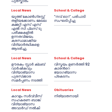
പുരസ്കാരം
Local News
School & College
യൂത്ത് കോൺഗ്രസ്സ്
“നവ് ഓറ” പരിപാടി
തളിയക്കോണം മേഖല
സംഘടിപ്പിച്ചു
കമ്മറ്റി എസ് എസ്
എൽ സി പ്ലസ് ടു
പരീക്ഷകളിൽ
ഉന്നതവിജയം
കരസ്ഥമാക്കിയ
വിദ്യാർത്ഥികളെ
ആദരിച്ചു.
Local News
School & College
ഊരകം സ്റ്റാർ ക്ലബ്
വിസ്മയം ഉണർത്തി 92
വാർഷികവും
കാരൻറെ
വിദ്യാഭ്യാസ
യോഗഭ്യാസ
പുരസ്‌ക്കാര
പ്രകടനം
സമർപ്പണം നടത്തി
Local News
Obituaries
കാറളം സർവ്വീസ്
നിര്യാതനായി
സഹകരണ ബാങ്ക്
വിദ്യാഭ്യാസ
അവാർഡ് നൽകി