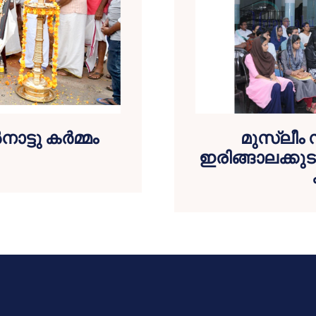
ട്ടു കര്‍മ്മം
മുസ്ലീം
ഇരിങ്ങാലക്കു