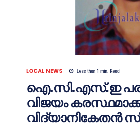
LOCAL NEWS
Less than 1
min.
Read
ഐ.സി.എസ്.ഇ പരീക്
വിജയം കരസ്ഥമാക്കി 
വിദ്യാനികേതന്‍ സ്‌ക