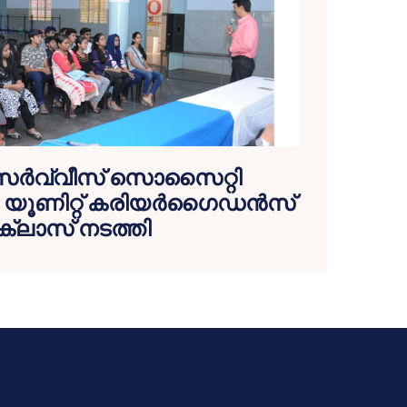
 സര്‍വ്വീസ് സൊസൈറ്റി
ട യൂണിറ്റ് കരിയര്‍ഗൈഡന്‍സ്
ക്ലാസ് നടത്തി