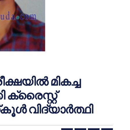
ഷയില്‍ മികച്ച
ക്രൈസ്റ്റ്
ൂള്‍ വിദ്യാര്‍ത്ഥി