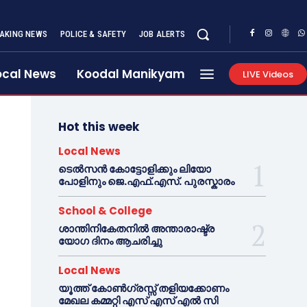
AKING NEWS
POLICE & SAFETY
JOB ALERTS
ocal News
Koodal Manikyam
LIVE Videos
Hot this week
Local News
ടെൽസൻ കോട്ടോളിക്കും ലിയോ
പോളിനും ജെ.എഫ്.എസ്. പുരസ്കാരം
School & College
ശാന്തിനികേതനിൽ അന്താരാഷ്ട്ര
യോഗ ദിനം ആചരിച്ചു
Local News
യൂത്ത് കോൺഗ്രസ്സ് തളിയക്കോണം
മേഖല കമ്മറ്റി എസ് എസ് എൽ സി