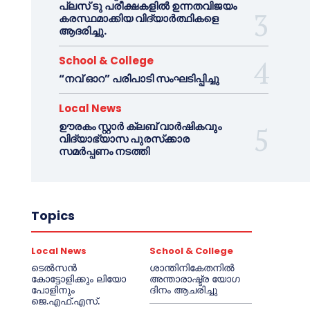
പ്ലസ് ടു പരീക്ഷകളിൽ ഉന്നതവിജയം
കരസ്ഥമാക്കിയ വിദ്യാർത്ഥികളെ
ആദരിച്ചു.
School & College
“നവ് ഓറ” പരിപാടി സംഘടിപ്പിച്ചു
Local News
ഊരകം സ്റ്റാർ ക്ലബ് വാർഷികവും
വിദ്യാഭ്യാസ പുരസ്‌ക്കാര
സമർപ്പണം നടത്തി
Topics
Local News
School & College
ടെൽസൻ
ശാന്തിനികേതനിൽ
കോട്ടോളിക്കും ലിയോ
അന്താരാഷ്ട്ര യോഗ
പോളിനും
ദിനം ആചരിച്ചു
ജെ.എഫ്.എസ്.