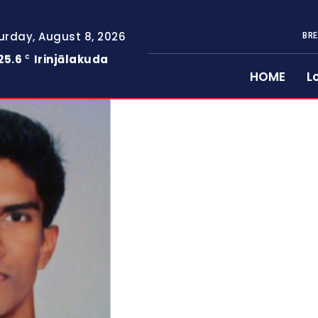
urday, August 8, 2026
BRE
25.6
Irinjālakuda
C
HOME
L