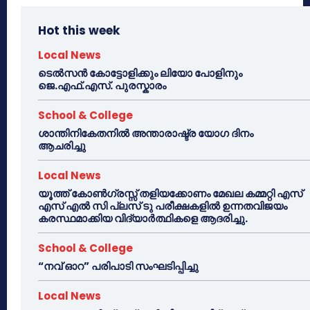
Hot this week
Local News
ടെൽസൻ കോട്ടോളിക്കും ലിയോ പോളിനും
ജെ.എഫ്.എസ്. പുരസ്കാരം
School & College
ശാന്തിനികേതനിൽ അന്താരാഷ്ട്ര യോഗ ദിനം
ആചരിച്ചു
Local News
യൂത്ത് കോൺഗ്രസ്സ് തളിയക്കോണം മേഖല കമ്മറ്റി എസ്
എസ് എൽ സി പ്ലസ് ടു പരീക്ഷകളിൽ ഉന്നതവിജയം
കരസ്ഥമാക്കിയ വിദ്യാർത്ഥികളെ ആദരിച്ചു.
School & College
“നവ് ഓറ” പരിപാടി സംഘടിപ്പിച്ചു
Local News