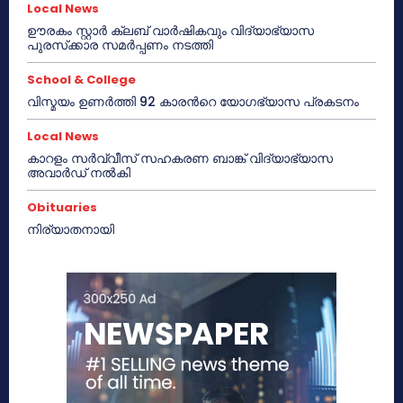
Local News
ഊരകം സ്റ്റാർ ക്ലബ് വാർഷികവും വിദ്യാഭ്യാസ
പുരസ്‌ക്കാര സമർപ്പണം നടത്തി
School & College
വിസ്മയം ഉണർത്തി 92 കാരൻറെ യോഗഭ്യാസ പ്രകടനം
Local News
കാറളം സർവ്വീസ് സഹകരണ ബാങ്ക് വിദ്യാഭ്യാസ
അവാർഡ് നൽകി
Obituaries
നിര്യാതനായി