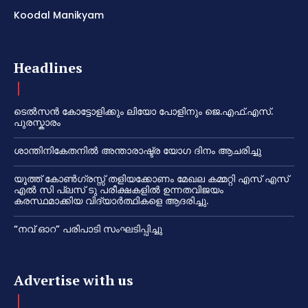
Koodal Manikyam
Headlines
ടെൽസൻ കോട്ടോളിക്കും ലിയോ പോളിനും ജെ.എഫ്.എസ്.
പുരസ്കാരം
ശാന്തിനികേതനിൽ അന്താരാഷ്ട്ര യോഗ ദിനം ആചരിച്ചു
യൂത്ത് കോൺഗ്രസ്സ് തളിയക്കോണം മേഖല കമ്മറ്റി എസ് എസ്
എൽ സി പ്ലസ് ടു പരീക്ഷകളിൽ ഉന്നതവിജയം
കരസ്ഥമാക്കിയ വിദ്യാർത്ഥികളെ ആദരിച്ചു.
“നവ് ഓറ” പരിപാടി സംഘടിപ്പിച്ചു
Advertise with us