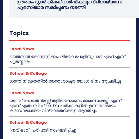
ഊരകം സ്റ്റാർ ക്ലബ് വാർഷികവും വിദ്യാഭ്യാസ
പുരസ്‌ക്കാര സമർപ്പണം നടത്തി
Topics
Local News
ടെൽസൻ കോട്ടോളിക്കും ലിയോ പോളിനും ജെ.എഫ്.എസ്.
പുരസ്കാരം
School & College
ശാന്തിനികേതനിൽ അന്താരാഷ്ട്ര യോഗ ദിനം ആചരിച്ചു
Local News
യൂത്ത് കോൺഗ്രസ്സ് തളിയക്കോണം മേഖല കമ്മറ്റി എസ്
എസ് എൽ സി പ്ലസ് ടു പരീക്ഷകളിൽ ഉന്നതവിജയം
കരസ്ഥമാക്കിയ വിദ്യാർത്ഥികളെ ആദരിച്ചു.
School & College
“നവ് ഓറ” പരിപാടി സംഘടിപ്പിച്ചു