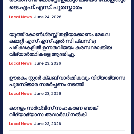
ജെ.എഫ്.എസ്. പുരസ്കാരം
Local News
June 24, 2026
യൂത്ത് കോൺഗ്രസ്സ് തളിയക്കോണം മേഖല
കമ്മറ്റി എസ് എസ് എൽ സി പ്ലസ് ടു
പരീക്ഷകളിൽ ഉന്നതവിജയം കരസ്ഥമാക്കിയ
വിദ്യാർത്ഥികളെ ആദരിച്ചു.
Local News
June 23, 2026
ഊരകം സ്റ്റാർ ക്ലബ് വാർഷികവും വിദ്യാഭ്യാസ
പുരസ്‌ക്കാര സമർപ്പണം നടത്തി
Local News
June 23, 2026
കാറളം സർവ്വീസ് സഹകരണ ബാങ്ക്
വിദ്യാഭ്യാസ അവാർഡ് നൽകി
Local News
June 23, 2026