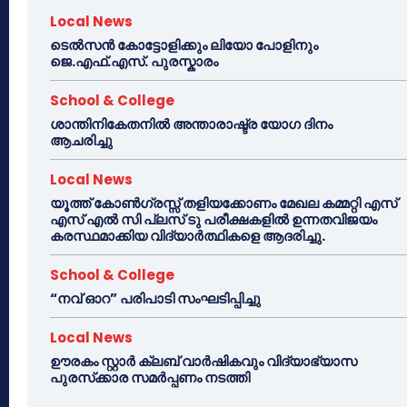
Local News
ടെൽസൻ കോട്ടോളിക്കും ലിയോ പോളിനും
ജെ.എഫ്.എസ്. പുരസ്കാരം
School & College
ശാന്തിനികേതനിൽ അന്താരാഷ്ട്ര യോഗ ദിനം
ആചരിച്ചു
Local News
യൂത്ത് കോൺഗ്രസ്സ് തളിയക്കോണം മേഖല കമ്മറ്റി എസ്
എസ് എൽ സി പ്ലസ് ടു പരീക്ഷകളിൽ ഉന്നതവിജയം
കരസ്ഥമാക്കിയ വിദ്യാർത്ഥികളെ ആദരിച്ചു.
School & College
“നവ് ഓറ” പരിപാടി സംഘടിപ്പിച്ചു
Local News
ഊരകം സ്റ്റാർ ക്ലബ് വാർഷികവും വിദ്യാഭ്യാസ
പുരസ്‌ക്കാര സമർപ്പണം നടത്തി