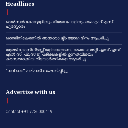
Headlines
ടെൽസൻ കോട്ടോളിക്കും ലിയോ പോളിനും ജെ.എഫ്.എസ്.
പുരസ്കാരം
ശാന്തിനികേതനിൽ അന്താരാഷ്ട്ര യോഗ ദിനം ആചരിച്ചു
യൂത്ത് കോൺഗ്രസ്സ് തളിയക്കോണം മേഖല കമ്മറ്റി എസ് എസ്
എൽ സി പ്ലസ് ടു പരീക്ഷകളിൽ ഉന്നതവിജയം
കരസ്ഥമാക്കിയ വിദ്യാർത്ഥികളെ ആദരിച്ചു.
“നവ് ഓറ” പരിപാടി സംഘടിപ്പിച്ചു
Advertise with us
Contact +91 7736000419