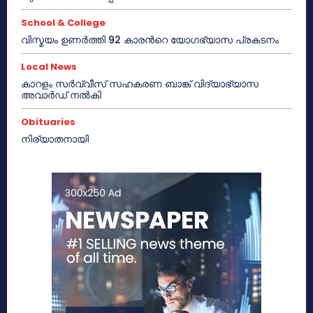
School & College
വിസ്മയം ഉണർത്തി 92 കാരൻറെ യോഗഭ്യാസ പ്രകടനം
Local News
കാറളം സർവ്വീസ് സഹകരണ ബാങ്ക് വിദ്യാഭ്യാസ
അവാർഡ് നൽകി
Obituaries
നിര്യാതനായി