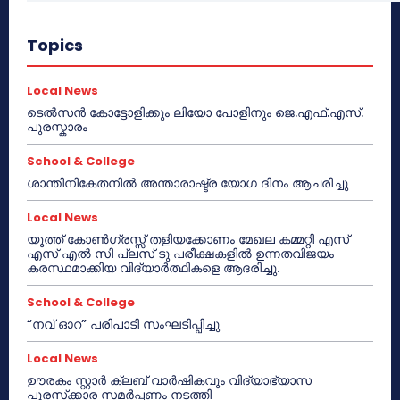
Topics
Local News
ടെൽസൻ കോട്ടോളിക്കും ലിയോ പോളിനും ജെ.എഫ്.എസ്.
പുരസ്കാരം
School & College
ശാന്തിനികേതനിൽ അന്താരാഷ്ട്ര യോഗ ദിനം ആചരിച്ചു
Local News
യൂത്ത് കോൺഗ്രസ്സ് തളിയക്കോണം മേഖല കമ്മറ്റി എസ്
എസ് എൽ സി പ്ലസ് ടു പരീക്ഷകളിൽ ഉന്നതവിജയം
കരസ്ഥമാക്കിയ വിദ്യാർത്ഥികളെ ആദരിച്ചു.
School & College
“നവ് ഓറ” പരിപാടി സംഘടിപ്പിച്ചു
Local News
ഊരകം സ്റ്റാർ ക്ലബ് വാർഷികവും വിദ്യാഭ്യാസ
പുരസ്‌ക്കാര സമർപ്പണം നടത്തി