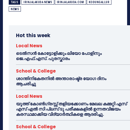
TAGS
IRINJALAKUDA NEWS
IRINJALAKUDA.COM
KODUNGALLUR
NEWS
Hot this week
Local News
ടെൽസൻ കോട്ടോളിക്കും ലിയോ പോളിനും
ജെ.എഫ്.എസ്. പുരസ്കാരം
School & College
ശാന്തിനികേതനിൽ അന്താരാഷ്ട്ര യോഗ ദിനം
ആചരിച്ചു
Local News
യൂത്ത് കോൺഗ്രസ്സ് തളിയക്കോണം മേഖല കമ്മറ്റി എസ്
എസ് എൽ സി പ്ലസ് ടു പരീക്ഷകളിൽ ഉന്നതവിജയം
കരസ്ഥമാക്കിയ വിദ്യാർത്ഥികളെ ആദരിച്ചു.
School & College