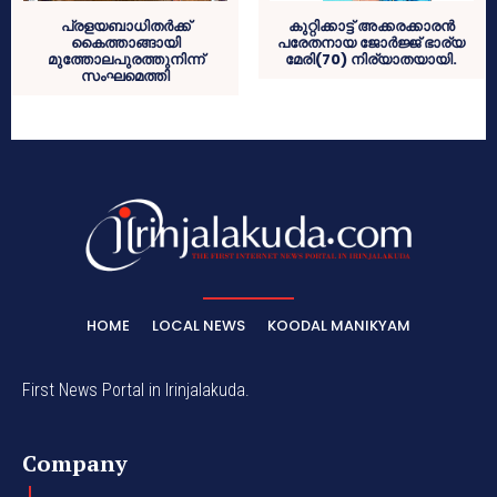
പ്രളയബാധിതര്‍ക്ക്
കുറ്റിക്കാട്ട് അക്കരക്കാരന്‍
കൈത്താങ്ങായി
പരേതനായ ജോര്‍ജ്ജ് ഭാര്യ
മുത്തോലപുരത്തുനിന്ന്
മേരി(70) നിര്യാതയായി.
സംഘമെത്തി
HOME
LOCAL NEWS
KOODAL MANIKYAM
First News Portal in Irinjalakuda.
Company