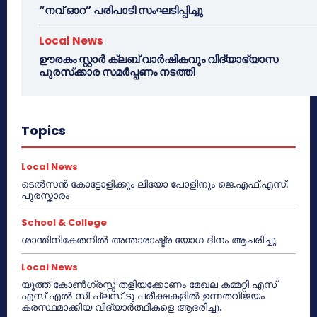
“നവ് ഓറ” പരിപാടി സംഘടിപ്പിച്ചു
Local News
ഊരകം സ്റ്റാർ ക്ലബ് വാർഷികവും വിദ്യാഭ്യാസ
പുരസ്‌ക്കാര സമർപ്പണം നടത്തി
Topics
Local News
ടെൽസൻ കോട്ടോളിക്കും ലിയോ പോളിനും ജെ.എഫ്.എസ്.
പുരസ്കാരം
School & College
ശാന്തിനികേതനിൽ അന്താരാഷ്ട്ര യോഗ ദിനം ആചരിച്ചു
Local News
യൂത്ത് കോൺഗ്രസ്സ് തളിയക്കോണം മേഖല കമ്മറ്റി എസ്
എസ് എൽ സി പ്ലസ് ടു പരീക്ഷകളിൽ ഉന്നതവിജയം
കരസ്ഥമാക്കിയ വിദ്യാർത്ഥികളെ ആദരിച്ചു.