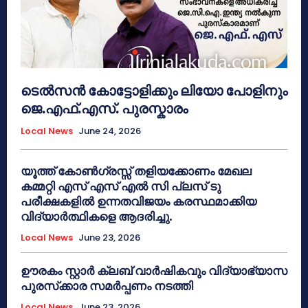
ടെൽസൻ കോട്ടോളിക്കും ലിയോ പോളിനും
ജെ.എഫ്.എസ്. പുരസ്കാരം
Local News
June 24, 2026
യൂത്ത് കോൺഗ്രസ്സ് തളിയക്കോണം മേഖല
കമ്മറ്റി എസ് എസ് എൽ സി പ്ലസ് ടു
പരീക്ഷകളിൽ ഉന്നതവിജയം കരസ്ഥമാക്കിയ
വിദ്യാർത്ഥികളെ ആദരിച്ചു.
Local News
June 23, 2026
ഊരകം സ്റ്റാർ ക്ലബ് വാർഷികവും വിദ്യാഭ്യാസ
പുരസ്‌ക്കാര സമർപ്പണം നടത്തി
Local News
June 23, 2026