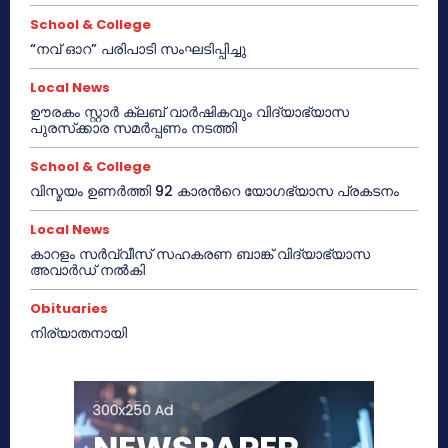
School & College
“നവ് ഓറ” പരിപാടി സംഘടിപ്പിച്ചു
Local News
ഊരകം സ്റ്റാർ ക്ലബ് വാർഷികവും വിദ്യാഭ്യാസ
പുരസ്‌ക്കാര സമർപ്പണം നടത്തി
School & College
വിസ്മയം ഉണർത്തി 92 കാരൻറെ യോഗഭ്യാസ പ്രകടനം
Local News
കാറളം സർവ്വീസ് സഹകരണ ബാങ്ക് വിദ്യാഭ്യാസ
അവാർഡ് നൽകി
Obituaries
നിര്യാതനായി