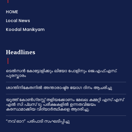
HOME
Local News
Koodal Manikyam
Headlines
ടെൽസൻ കോട്ടോളിക്കും ലിയോ പോളിനും ജെ.എഫ്.എസ്.
പുരസ്കാരം
ശാന്തിനികേതനിൽ അന്താരാഷ്ട്ര യോഗ ദിനം ആചരിച്ചു
യൂത്ത് കോൺഗ്രസ്സ് തളിയക്കോണം മേഖല കമ്മറ്റി എസ് എസ്
എൽ സി പ്ലസ് ടു പരീക്ഷകളിൽ ഉന്നതവിജയം
കരസ്ഥമാക്കിയ വിദ്യാർത്ഥികളെ ആദരിച്ചു.
“നവ് ഓറ” പരിപാടി സംഘടിപ്പിച്ചു