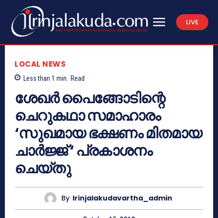
LIVE
LOCAL NEWS
Less than 1
min.
Read
ശേഖര്‍ പൈങ്ങോടിന്റെ
ചെറുകഥാ സമാഹാരം
‘സുഖമായ ഭക്ഷണം മിതമായ
ചാര്‍ജ്ജ് ‘ പ്രകാശനം
ചെയ്തു
By
Irinjalakudavartha_admin