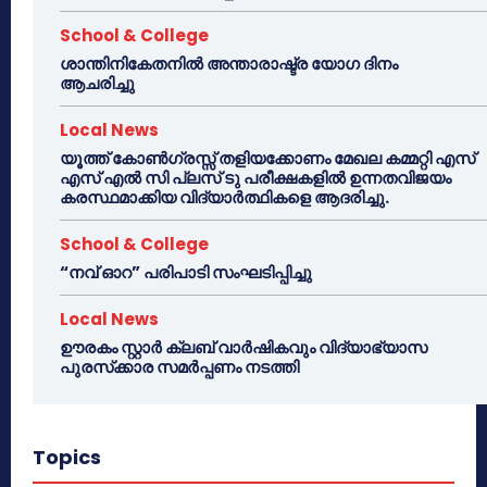
School & College
ശാന്തിനികേതനിൽ അന്താരാഷ്ട്ര യോഗ ദിനം
ആചരിച്ചു
Local News
യൂത്ത് കോൺഗ്രസ്സ് തളിയക്കോണം മേഖല കമ്മറ്റി എസ്
എസ് എൽ സി പ്ലസ് ടു പരീക്ഷകളിൽ ഉന്നതവിജയം
കരസ്ഥമാക്കിയ വിദ്യാർത്ഥികളെ ആദരിച്ചു.
School & College
“നവ് ഓറ” പരിപാടി സംഘടിപ്പിച്ചു
Local News
ഊരകം സ്റ്റാർ ക്ലബ് വാർഷികവും വിദ്യാഭ്യാസ
പുരസ്‌ക്കാര സമർപ്പണം നടത്തി
Topics