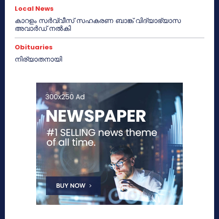
Local News
കാറളം സർവ്വീസ് സഹകരണ ബാങ്ക് വിദ്യാഭ്യാസ
അവാർഡ് നൽകി
Obituaries
നിര്യാതനായി