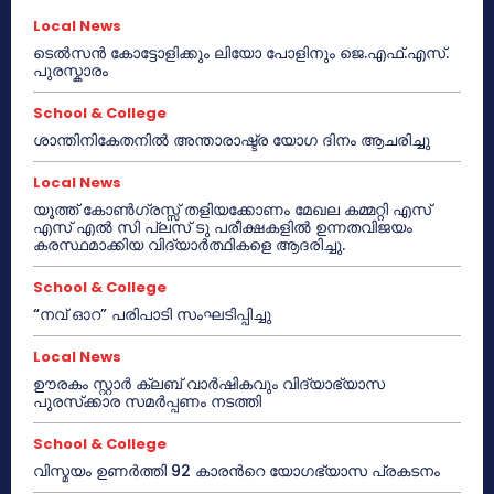
Local News
ടെൽസൻ കോട്ടോളിക്കും ലിയോ പോളിനും ജെ.എഫ്.എസ്.
പുരസ്കാരം
School & College
ശാന്തിനികേതനിൽ അന്താരാഷ്ട്ര യോഗ ദിനം ആചരിച്ചു
Local News
യൂത്ത് കോൺഗ്രസ്സ് തളിയക്കോണം മേഖല കമ്മറ്റി എസ്
എസ് എൽ സി പ്ലസ് ടു പരീക്ഷകളിൽ ഉന്നതവിജയം
കരസ്ഥമാക്കിയ വിദ്യാർത്ഥികളെ ആദരിച്ചു.
School & College
“നവ് ഓറ” പരിപാടി സംഘടിപ്പിച്ചു
Local News
ഊരകം സ്റ്റാർ ക്ലബ് വാർഷികവും വിദ്യാഭ്യാസ
പുരസ്‌ക്കാര സമർപ്പണം നടത്തി
School & College
വിസ്മയം ഉണർത്തി 92 കാരൻറെ യോഗഭ്യാസ പ്രകടനം