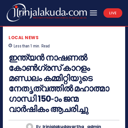
LIVE
LOCAL NEWS
Less than 1
min.
Read
ഇന്ത്യന്‍ നാഷണല്‍
കോണ്‍ഗ്രസ് കാറളം
മണ്ഡലം കമ്മിറ്റിയുടെ
നേതൃത്വത്തില്‍ മഹാത്മാ
ഗാന്ധി 150-ാം ജന്മ
വാര്‍ഷികം ആചരിച്ചു
By
Irinjalakudavartha_admin