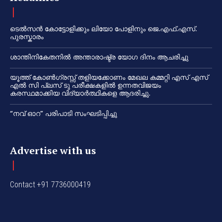
ടെൽസൻ കോട്ടോളിക്കും ലിയോ പോളിനും ജെ.എഫ്.എസ്.
പുരസ്കാരം
ശാന്തിനികേതനിൽ അന്താരാഷ്ട്ര യോഗ ദിനം ആചരിച്ചു
യൂത്ത് കോൺഗ്രസ്സ് തളിയക്കോണം മേഖല കമ്മറ്റി എസ് എസ്
എൽ സി പ്ലസ് ടു പരീക്ഷകളിൽ ഉന്നതവിജയം
കരസ്ഥമാക്കിയ വിദ്യാർത്ഥികളെ ആദരിച്ചു.
“നവ് ഓറ” പരിപാടി സംഘടിപ്പിച്ചു
Advertise with us
Contact +91 7736000419