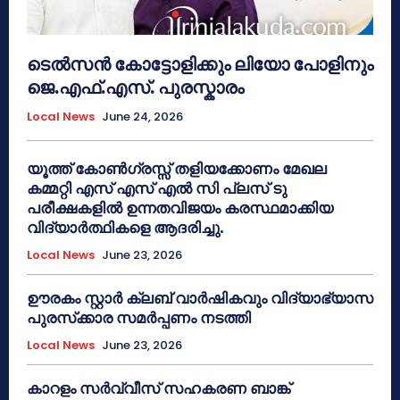
ടെൽസൻ കോട്ടോളിക്കും ലിയോ പോളിനും
ജെ.എഫ്.എസ്. പുരസ്കാരം
Local News
June 24, 2026
യൂത്ത് കോൺഗ്രസ്സ് തളിയക്കോണം മേഖല
കമ്മറ്റി എസ് എസ് എൽ സി പ്ലസ് ടു
പരീക്ഷകളിൽ ഉന്നതവിജയം കരസ്ഥമാക്കിയ
വിദ്യാർത്ഥികളെ ആദരിച്ചു.
Local News
June 23, 2026
ഊരകം സ്റ്റാർ ക്ലബ് വാർഷികവും വിദ്യാഭ്യാസ
പുരസ്‌ക്കാര സമർപ്പണം നടത്തി
Local News
June 23, 2026
കാറളം സർവ്വീസ് സഹകരണ ബാങ്ക്