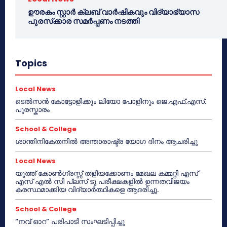
ഊരകം സ്റ്റാർ ക്ലബ് വാർഷികവും വിദ്യാഭ്യാസ
പുരസ്‌ക്കാര സമർപ്പണം നടത്തി
Topics
Local News
ടെൽസൻ കോട്ടോളിക്കും ലിയോ പോളിനും ജെ.എഫ്.എസ്.
പുരസ്കാരം
School & College
ശാന്തിനികേതനിൽ അന്താരാഷ്ട്ര യോഗ ദിനം ആചരിച്ചു
Local News
യൂത്ത് കോൺഗ്രസ്സ് തളിയക്കോണം മേഖല കമ്മറ്റി എസ്
എസ് എൽ സി പ്ലസ് ടു പരീക്ഷകളിൽ ഉന്നതവിജയം
കരസ്ഥമാക്കിയ വിദ്യാർത്ഥികളെ ആദരിച്ചു.
School & College
“നവ് ഓറ” പരിപാടി സംഘടിപ്പിച്ചു