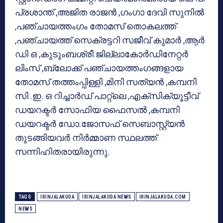
പ്രശാന്ത് ,അജിത രാജന്‍ ,ഗംഗാ ദേവി സുനില്‍
,പഞ്ചായത്തംഗം തോമസ് തൊകലത്ത്
,പഞ്ചായത്ത് സെക്രട്ടറി സജീവ് കുമാര്‍ ,ആര്‍
ഡി ഒ ,കുടുംബശ്രീ ജില്ലാകോര്‍ഡിനേറ്റര്‍
ലിംസ് ,ബ്ലോക്ക് പഞ്ചായത്തംഗങ്ങളായ
തോമസ് തത്തംപ്പിള്ളി ,മിനി സത്യന്‍ ,കമ്പനി
സി .ഇ. ഒ റിച്ചാര്‍ഡ് പാറ്റ്‌ലെ ,എക്‌സിക്യൂട്ടീവ്
ഡയറക്ടര്‍ സോഫിയ ഫൈസല്‍ ,കമ്പനി
ഡയറക്ടര്‍ ഡോ.ജോസഫ് സെബാസ്റ്റ്യന്‍
തുടങ്ങിയവര്‍ നിര്‍മ്മാണ സ്ഥലത്ത്
സന്നിഹിതരായിരുന്നു.
TAGS
IRINJALAKUDA
IRINJALAKUDA NEWS
IRINJALAKUDA.COM
NEWS