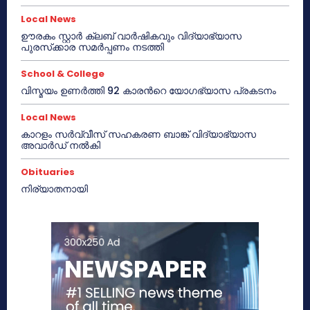
Local News
ഊരകം സ്റ്റാർ ക്ലബ് വാർഷികവും വിദ്യാഭ്യാസ
പുരസ്‌ക്കാര സമർപ്പണം നടത്തി
School & College
വിസ്മയം ഉണർത്തി 92 കാരൻറെ യോഗഭ്യാസ പ്രകടനം
Local News
കാറളം സർവ്വീസ് സഹകരണ ബാങ്ക് വിദ്യാഭ്യാസ
അവാർഡ് നൽകി
Obituaries
നിര്യാതനായി