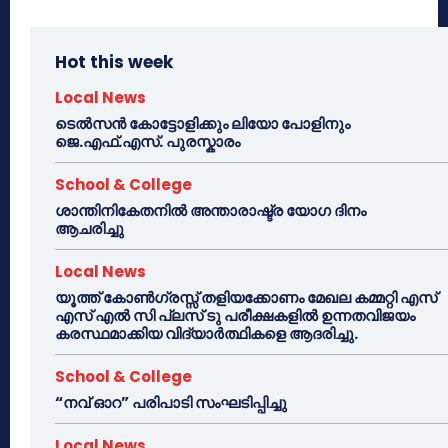
Hot this week
Local News
ടെൽസൻ കോട്ടോളിക്കും ലിയോ പോളിനും
ജെ.എഫ്.എസ്. പുരസ്കാരം
School & College
ശാന്തിനികേതനിൽ അന്താരാഷ്ട്ര യോഗ ദിനം
ആചരിച്ചു
Local News
യൂത്ത് കോൺഗ്രസ്സ് തളിയക്കോണം മേഖല കമ്മറ്റി എസ്
എസ് എൽ സി പ്ലസ് ടു പരീക്ഷകളിൽ ഉന്നതവിജയം
കരസ്ഥമാക്കിയ വിദ്യാർത്ഥികളെ ആദരിച്ചു.
School & College
“നവ് ഓറ” പരിപാടി സംഘടിപ്പിച്ചു
Local News