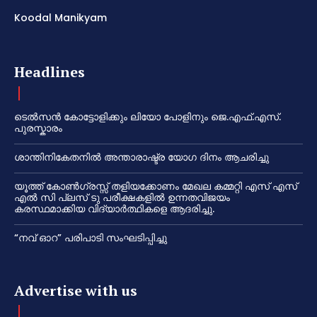
Koodal Manikyam
Headlines
ടെൽസൻ കോട്ടോളിക്കും ലിയോ പോളിനും ജെ.എഫ്.എസ്.
പുരസ്കാരം
ശാന്തിനികേതനിൽ അന്താരാഷ്ട്ര യോഗ ദിനം ആചരിച്ചു
യൂത്ത് കോൺഗ്രസ്സ് തളിയക്കോണം മേഖല കമ്മറ്റി എസ് എസ്
എൽ സി പ്ലസ് ടു പരീക്ഷകളിൽ ഉന്നതവിജയം
കരസ്ഥമാക്കിയ വിദ്യാർത്ഥികളെ ആദരിച്ചു.
“നവ് ഓറ” പരിപാടി സംഘടിപ്പിച്ചു
Advertise with us