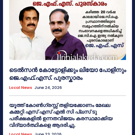
ടെൽസൻ കോട്ടോളിക്കും ലിയോ പോളിനും
ജെ.എഫ്.എസ്. പുരസ്കാരം
Local News
June 24, 2026
യൂത്ത് കോൺഗ്രസ്സ് തളിയക്കോണം മേഖല
കമ്മറ്റി എസ് എസ് എൽ സി പ്ലസ് ടു
പരീക്ഷകളിൽ ഉന്നതവിജയം കരസ്ഥമാക്കിയ
വിദ്യാർത്ഥികളെ ആദരിച്ചു.
Local News
June 23, 2026