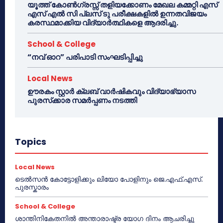
യൂത്ത് കോൺഗ്രസ്സ് തളിയക്കോണം മേഖല കമ്മറ്റി എസ്
എസ് എൽ സി പ്ലസ് ടു പരീക്ഷകളിൽ ഉന്നതവിജയം
കരസ്ഥമാക്കിയ വിദ്യാർത്ഥികളെ ആദരിച്ചു.
School & College
“നവ് ഓറ” പരിപാടി സംഘടിപ്പിച്ചു
Local News
ഊരകം സ്റ്റാർ ക്ലബ് വാർഷികവും വിദ്യാഭ്യാസ
പുരസ്‌ക്കാര സമർപ്പണം നടത്തി
Topics
Local News
ടെൽസൻ കോട്ടോളിക്കും ലിയോ പോളിനും ജെ.എഫ്.എസ്.
പുരസ്കാരം
School & College
ശാന്തിനികേതനിൽ അന്താരാഷ്ട്ര യോഗ ദിനം ആചരിച്ചു