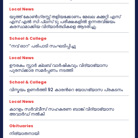
Local News
യൂത്ത് കോൺഗ്രസ്സ് തളിയക്കോണം മേഖല കമ്മറ്റി എസ്
എസ് എൽ സി പ്ലസ് ടു പരീക്ഷകളിൽ ഉന്നതവിജയം
കരസ്ഥമാക്കിയ വിദ്യാർത്ഥികളെ ആദരിച്ചു.
School & College
“നവ് ഓറ” പരിപാടി സംഘടിപ്പിച്ചു
Local News
ഊരകം സ്റ്റാർ ക്ലബ് വാർഷികവും വിദ്യാഭ്യാസ
പുരസ്‌ക്കാര സമർപ്പണം നടത്തി
School & College
വിസ്മയം ഉണർത്തി 92 കാരൻറെ യോഗഭ്യാസ പ്രകടനം
Local News
കാറളം സർവ്വീസ് സഹകരണ ബാങ്ക് വിദ്യാഭ്യാസ
അവാർഡ് നൽകി
Obituaries
നിര്യാതനായി