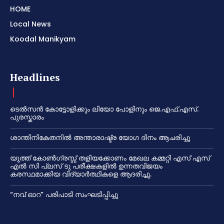
HOME
Local News
Koodal Manikyam
Headlines
ടെൽസൻ കോട്ടോളിക്കും ലിയോ പോളിനും ജെ.എഫ്.എസ്.
പുരസ്കാരം
ശാന്തിനികേതനിൽ അന്താരാഷ്ട്ര യോഗ ദിനം ആചരിച്ചു
യൂത്ത് കോൺഗ്രസ്സ് തളിയക്കോണം മേഖല കമ്മറ്റി എസ് എസ്
എൽ സി പ്ലസ് ടു പരീക്ഷകളിൽ ഉന്നതവിജയം
കരസ്ഥമാക്കിയ വിദ്യാർത്ഥികളെ ആദരിച്ചു.
“നവ് ഓറ” പരിപാടി സംഘടിപ്പിച്ചു