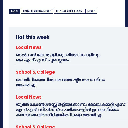
TAGS
IRINJALAKUDA NEWS
IRINJALAKUDA.COM
NEWS
Hot this week
Local News
ടെൽസൻ കോട്ടോളിക്കും ലിയോ പോളിനും
ജെ.എഫ്.എസ്. പുരസ്കാരം
School & College
ശാന്തിനികേതനിൽ അന്താരാഷ്ട്ര യോഗ ദിനം
ആചരിച്ചു
Local News
യൂത്ത് കോൺഗ്രസ്സ് തളിയക്കോണം മേഖല കമ്മറ്റി എസ്
എസ് എൽ സി പ്ലസ് ടു പരീക്ഷകളിൽ ഉന്നതവിജയം
കരസ്ഥമാക്കിയ വിദ്യാർത്ഥികളെ ആദരിച്ചു.
School & College