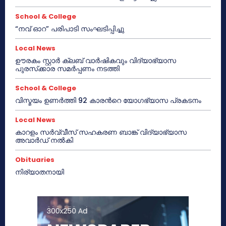
School & College
“നവ് ഓറ” പരിപാടി സംഘടിപ്പിച്ചു
Local News
ഊരകം സ്റ്റാർ ക്ലബ് വാർഷികവും വിദ്യാഭ്യാസ
പുരസ്‌ക്കാര സമർപ്പണം നടത്തി
School & College
വിസ്മയം ഉണർത്തി 92 കാരൻറെ യോഗഭ്യാസ പ്രകടനം
Local News
കാറളം സർവ്വീസ് സഹകരണ ബാങ്ക് വിദ്യാഭ്യാസ
അവാർഡ് നൽകി
Obituaries
നിര്യാതനായി