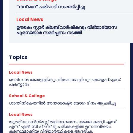
“നവ് ഓറ” പരിപാടി സംഘടിപ്പിച്ചു
Local News
ഊരകം സ്റ്റാർ ക്ലബ് വാർഷികവും വിദ്യാഭ്യാസ
പുരസ്‌ക്കാര സമർപ്പണം നടത്തി
Topics
Local News
ടെൽസൻ കോട്ടോളിക്കും ലിയോ പോളിനും ജെ.എഫ്.എസ്.
പുരസ്കാരം
School & College
ശാന്തിനികേതനിൽ അന്താരാഷ്ട്ര യോഗ ദിനം ആചരിച്ചു
Local News
യൂത്ത് കോൺഗ്രസ്സ് തളിയക്കോണം മേഖല കമ്മറ്റി എസ്
എസ് എൽ സി പ്ലസ് ടു പരീക്ഷകളിൽ ഉന്നതവിജയം
കരസ്ഥമാക്കിയ വിദ്യാർത്ഥികളെ ആദരിച്ചു.