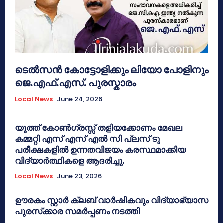
ടെൽസൻ കോട്ടോളിക്കും ലിയോ പോളിനും
ജെ.എഫ്.എസ്. പുരസ്കാരം
Local News
June 24, 2026
യൂത്ത് കോൺഗ്രസ്സ് തളിയക്കോണം മേഖല
കമ്മറ്റി എസ് എസ് എൽ സി പ്ലസ് ടു
പരീക്ഷകളിൽ ഉന്നതവിജയം കരസ്ഥമാക്കിയ
വിദ്യാർത്ഥികളെ ആദരിച്ചു.
Local News
June 23, 2026
ഊരകം സ്റ്റാർ ക്ലബ് വാർഷികവും വിദ്യാഭ്യാസ
പുരസ്‌ക്കാര സമർപ്പണം നടത്തി