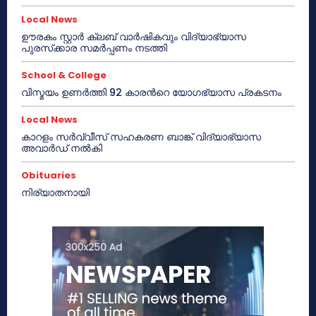
Local News
ഊരകം സ്റ്റാർ ക്ലബ് വാർഷികവും വിദ്യാഭ്യാസ
പുരസ്‌ക്കാര സമർപ്പണം നടത്തി
School & College
വിസ്മയം ഉണർത്തി 92 കാരൻറെ യോഗഭ്യാസ പ്രകടനം
Local News
കാറളം സർവ്വീസ് സഹകരണ ബാങ്ക് വിദ്യാഭ്യാസ
അവാർഡ് നൽകി
Obituaries
നിര്യാതനായി