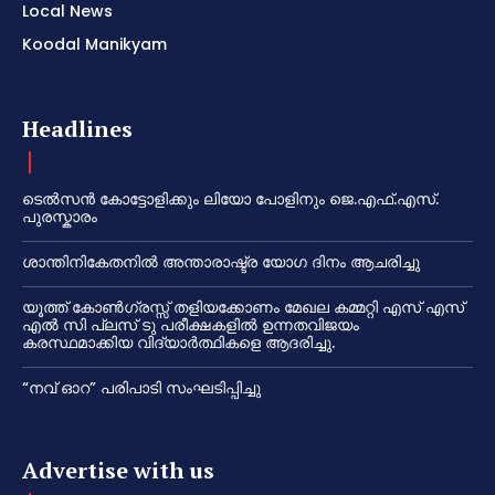
Local News
Koodal Manikyam
Headlines
ടെൽസൻ കോട്ടോളിക്കും ലിയോ പോളിനും ജെ.എഫ്.എസ്.
പുരസ്കാരം
ശാന്തിനികേതനിൽ അന്താരാഷ്ട്ര യോഗ ദിനം ആചരിച്ചു
യൂത്ത് കോൺഗ്രസ്സ് തളിയക്കോണം മേഖല കമ്മറ്റി എസ് എസ്
എൽ സി പ്ലസ് ടു പരീക്ഷകളിൽ ഉന്നതവിജയം
കരസ്ഥമാക്കിയ വിദ്യാർത്ഥികളെ ആദരിച്ചു.
“നവ് ഓറ” പരിപാടി സംഘടിപ്പിച്ചു
Advertise with us