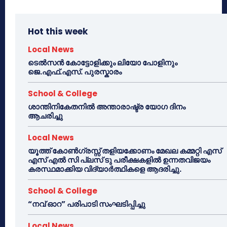
Hot this week
Local News
ടെൽസൻ കോട്ടോളിക്കും ലിയോ പോളിനും
ജെ.എഫ്.എസ്. പുരസ്കാരം
School & College
ശാന്തിനികേതനിൽ അന്താരാഷ്ട്ര യോഗ ദിനം
ആചരിച്ചു
Local News
യൂത്ത് കോൺഗ്രസ്സ് തളിയക്കോണം മേഖല കമ്മറ്റി എസ്
എസ് എൽ സി പ്ലസ് ടു പരീക്ഷകളിൽ ഉന്നതവിജയം
കരസ്ഥമാക്കിയ വിദ്യാർത്ഥികളെ ആദരിച്ചു.
School & College
“നവ് ഓറ” പരിപാടി സംഘടിപ്പിച്ചു
Local News