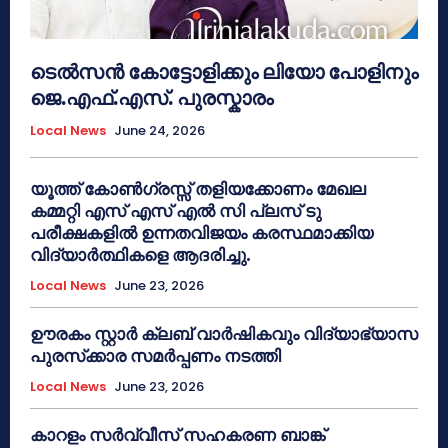
ടെൽസൻ കോട്ടോളിക്കും ലിയോ പോളിനും
ജെ.എഫ്.എസ്. പുരസ്കാരം
Local News
June 24, 2026
യൂത്ത് കോൺഗ്രസ്സ് തളിയക്കോണം മേഖല
കമ്മറ്റി എസ് എസ് എൽ സി പ്ലസ് ടു
പരീക്ഷകളിൽ ഉന്നതവിജയം കരസ്ഥമാക്കിയ
വിദ്യാർത്ഥികളെ ആദരിച്ചു.
Local News
June 23, 2026
ഊരകം സ്റ്റാർ ക്ലബ് വാർഷികവും വിദ്യാഭ്യാസ
പുരസ്‌ക്കാര സമർപ്പണം നടത്തി
Local News
June 23, 2026
കാറളം സർവ്വീസ് സഹകരണ ബാങ്ക്