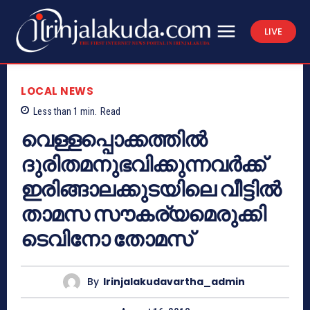
LIVE
LOCAL NEWS
Less than 1
min.
Read
വെള്ളപ്പൊക്കത്തില്‍
ദുരിതമനുഭവിക്കുന്നവര്‍ക്ക്
ഇരിങ്ങാലക്കുടയിലെ വീട്ടില്‍
താമസ സൗകര്യമെരുക്കി
ടെവിനോ തോമസ്
By
Irinjalakudavartha_admin