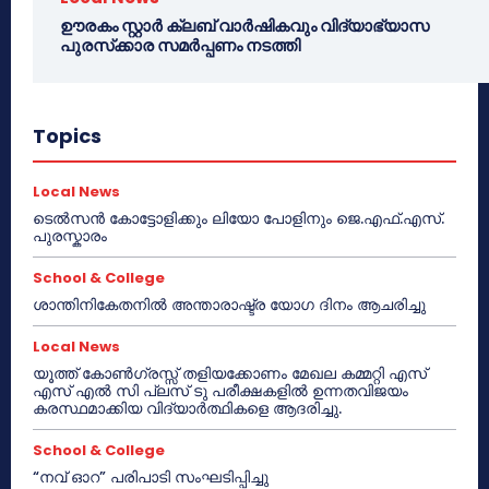
ഊരകം സ്റ്റാർ ക്ലബ് വാർഷികവും വിദ്യാഭ്യാസ
പുരസ്‌ക്കാര സമർപ്പണം നടത്തി
Topics
Local News
ടെൽസൻ കോട്ടോളിക്കും ലിയോ പോളിനും ജെ.എഫ്.എസ്.
പുരസ്കാരം
School & College
ശാന്തിനികേതനിൽ അന്താരാഷ്ട്ര യോഗ ദിനം ആചരിച്ചു
Local News
യൂത്ത് കോൺഗ്രസ്സ് തളിയക്കോണം മേഖല കമ്മറ്റി എസ്
എസ് എൽ സി പ്ലസ് ടു പരീക്ഷകളിൽ ഉന്നതവിജയം
കരസ്ഥമാക്കിയ വിദ്യാർത്ഥികളെ ആദരിച്ചു.
School & College
“നവ് ഓറ” പരിപാടി സംഘടിപ്പിച്ചു