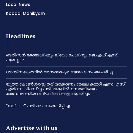
Local News
Koodal Manikyam
Headlines
ടെൽസൻ കോട്ടോളിക്കും ലിയോ പോളിനും ജെ.എഫ്.എസ്.
പുരസ്കാരം
ശാന്തിനികേതനിൽ അന്താരാഷ്ട്ര യോഗ ദിനം ആചരിച്ചു
യൂത്ത് കോൺഗ്രസ്സ് തളിയക്കോണം മേഖല കമ്മറ്റി എസ് എസ്
എൽ സി പ്ലസ് ടു പരീക്ഷകളിൽ ഉന്നതവിജയം
കരസ്ഥമാക്കിയ വിദ്യാർത്ഥികളെ ആദരിച്ചു.
“നവ് ഓറ” പരിപാടി സംഘടിപ്പിച്ചു
Advertise with us