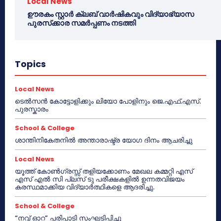
Local News
ഊരകം സ്റ്റാർ ക്ലബ് വാർഷികവും വിദ്യാഭ്യാസ
പുരസ്‌ക്കാര സമർപ്പണം നടത്തി
Topics
Local News
ടെൽസൻ കോട്ടോളിക്കും ലിയോ പോളിനും ജെ.എഫ്.എസ്.
പുരസ്കാരം
School & College
ശാന്തിനികേതനിൽ അന്താരാഷ്ട്ര യോഗ ദിനം ആചരിച്ചു
Local News
യൂത്ത് കോൺഗ്രസ്സ് തളിയക്കോണം മേഖല കമ്മറ്റി എസ്
എസ് എൽ സി പ്ലസ് ടു പരീക്ഷകളിൽ ഉന്നതവിജയം
കരസ്ഥമാക്കിയ വിദ്യാർത്ഥികളെ ആദരിച്ചു.
School & College
“നവ് ഓറ” പരിപാടി സംഘടിപ്പിച്ചു