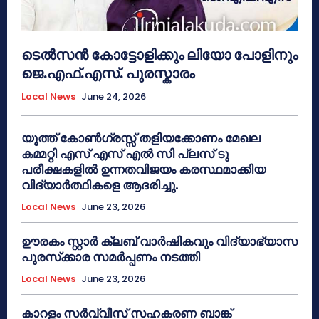
ടെൽസൻ കോട്ടോളിക്കും ലിയോ പോളിനും
ജെ.എഫ്.എസ്. പുരസ്കാരം
Local News
June 24, 2026
യൂത്ത് കോൺഗ്രസ്സ് തളിയക്കോണം മേഖല
കമ്മറ്റി എസ് എസ് എൽ സി പ്ലസ് ടു
പരീക്ഷകളിൽ ഉന്നതവിജയം കരസ്ഥമാക്കിയ
വിദ്യാർത്ഥികളെ ആദരിച്ചു.
Local News
June 23, 2026
ഊരകം സ്റ്റാർ ക്ലബ് വാർഷികവും വിദ്യാഭ്യാസ
പുരസ്‌ക്കാര സമർപ്പണം നടത്തി
Local News
June 23, 2026
കാറളം സർവ്വീസ് സഹകരണ ബാങ്ക്