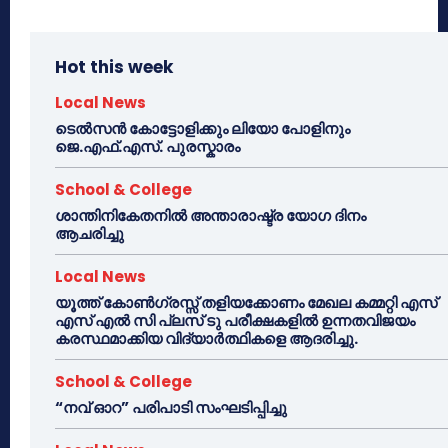
Hot this week
Local News
ടെൽസൻ കോട്ടോളിക്കും ലിയോ പോളിനും
ജെ.എഫ്.എസ്. പുരസ്കാരം
School & College
ശാന്തിനികേതനിൽ അന്താരാഷ്ട്ര യോഗ ദിനം
ആചരിച്ചു
Local News
യൂത്ത് കോൺഗ്രസ്സ് തളിയക്കോണം മേഖല കമ്മറ്റി എസ്
എസ് എൽ സി പ്ലസ് ടു പരീക്ഷകളിൽ ഉന്നതവിജയം
കരസ്ഥമാക്കിയ വിദ്യാർത്ഥികളെ ആദരിച്ചു.
School & College
“നവ് ഓറ” പരിപാടി സംഘടിപ്പിച്ചു