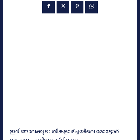
ഇരിങ്ങാലക്കുട : തിങ്കളാഴ്ച്ചയിലെ മോട്ടോര്‍
വാഹന പണിമുടക്ക് ദിവസം