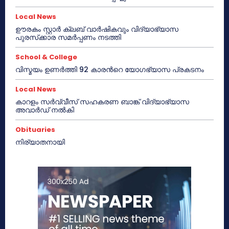
Local News
ഊരകം സ്റ്റാർ ക്ലബ് വാർഷികവും വിദ്യാഭ്യാസ
പുരസ്‌ക്കാര സമർപ്പണം നടത്തി
School & College
വിസ്മയം ഉണർത്തി 92 കാരൻറെ യോഗഭ്യാസ പ്രകടനം
Local News
കാറളം സർവ്വീസ് സഹകരണ ബാങ്ക് വിദ്യാഭ്യാസ
അവാർഡ് നൽകി
Obituaries
നിര്യാതനായി