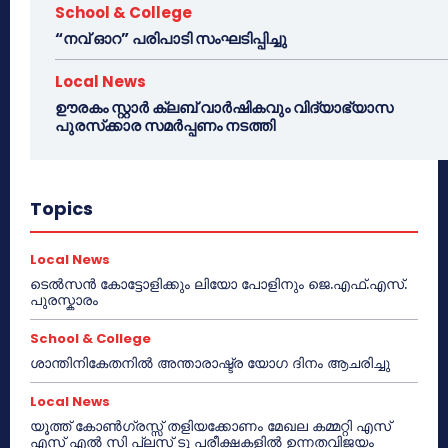
School & College
“നവ് ഓറ” പരിപാടി സംഘടിപ്പിച്ചു
Local News
ഊരകം സ്റ്റാർ ക്ലബ് വാർഷികവും വിദ്യാഭ്യാസ
പുരസ്‌ക്കാര സമർപ്പണം നടത്തി
Topics
Local News
ടെൽസൻ കോട്ടോളിക്കും ലിയോ പോളിനും ജെ.എഫ്.എസ്.
പുരസ്കാരം
School & College
ശാന്തിനികേതനിൽ അന്താരാഷ്ട്ര യോഗ ദിനം ആചരിച്ചു
Local News
യൂത്ത് കോൺഗ്രസ്സ് തളിയക്കോണം മേഖല കമ്മറ്റി എസ്
എസ് എൽ സി പ്ലസ് ടു പരീക്ഷകളിൽ ഉന്നതവിജയം