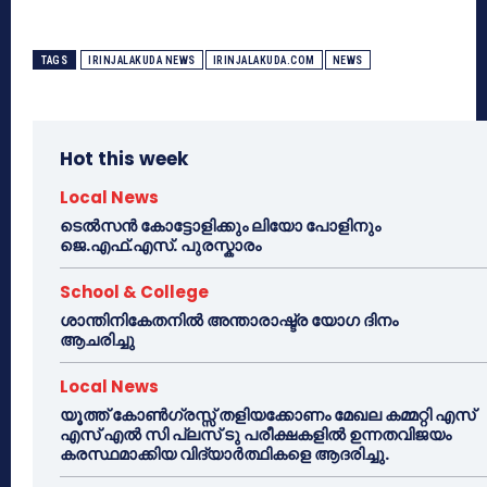
TAGS
IRINJALAKUDA NEWS
IRINJALAKUDA.COM
NEWS
Hot this week
Local News
ടെൽസൻ കോട്ടോളിക്കും ലിയോ പോളിനും
ജെ.എഫ്.എസ്. പുരസ്കാരം
School & College
ശാന്തിനികേതനിൽ അന്താരാഷ്ട്ര യോഗ ദിനം
ആചരിച്ചു
Local News
യൂത്ത് കോൺഗ്രസ്സ് തളിയക്കോണം മേഖല കമ്മറ്റി എസ്
എസ് എൽ സി പ്ലസ് ടു പരീക്ഷകളിൽ ഉന്നതവിജയം
കരസ്ഥമാക്കിയ വിദ്യാർത്ഥികളെ ആദരിച്ചു.