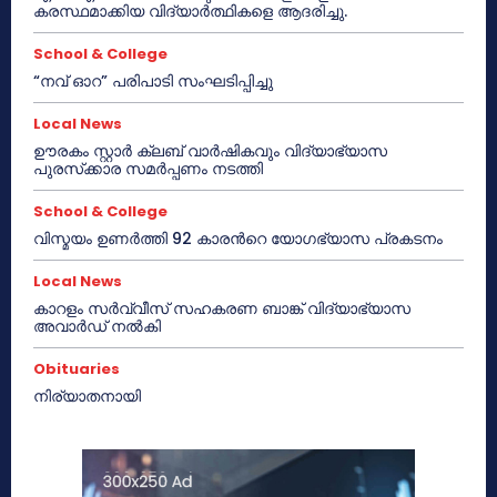
കരസ്ഥമാക്കിയ വിദ്യാർത്ഥികളെ ആദരിച്ചു.
School & College
“നവ് ഓറ” പരിപാടി സംഘടിപ്പിച്ചു
Local News
ഊരകം സ്റ്റാർ ക്ലബ് വാർഷികവും വിദ്യാഭ്യാസ
പുരസ്‌ക്കാര സമർപ്പണം നടത്തി
School & College
വിസ്മയം ഉണർത്തി 92 കാരൻറെ യോഗഭ്യാസ പ്രകടനം
Local News
കാറളം സർവ്വീസ് സഹകരണ ബാങ്ക് വിദ്യാഭ്യാസ
അവാർഡ് നൽകി
Obituaries
നിര്യാതനായി