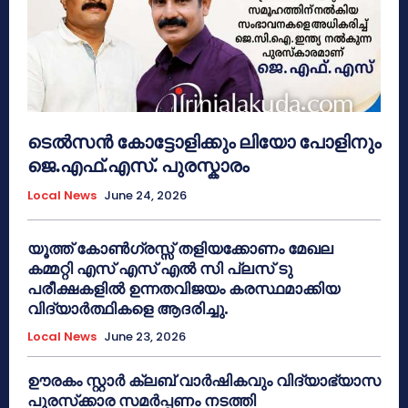
ടെൽസൻ കോട്ടോളിക്കും ലിയോ പോളിനും
ജെ.എഫ്.എസ്. പുരസ്കാരം
Local News
June 24, 2026
യൂത്ത് കോൺഗ്രസ്സ് തളിയക്കോണം മേഖല
കമ്മറ്റി എസ് എസ് എൽ സി പ്ലസ് ടു
പരീക്ഷകളിൽ ഉന്നതവിജയം കരസ്ഥമാക്കിയ
വിദ്യാർത്ഥികളെ ആദരിച്ചു.
Local News
June 23, 2026
ഊരകം സ്റ്റാർ ക്ലബ് വാർഷികവും വിദ്യാഭ്യാസ
പുരസ്‌ക്കാര സമർപ്പണം നടത്തി