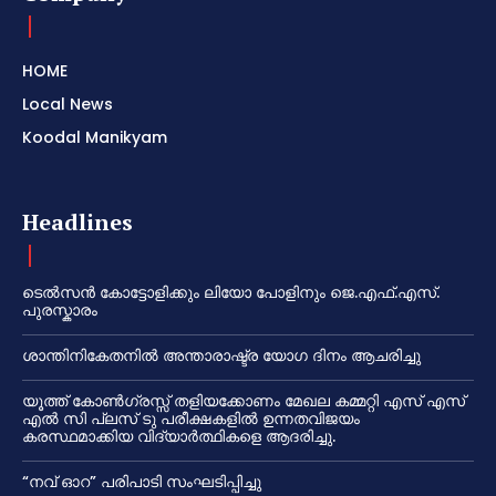
HOME
Local News
Koodal Manikyam
Headlines
ടെൽസൻ കോട്ടോളിക്കും ലിയോ പോളിനും ജെ.എഫ്.എസ്.
പുരസ്കാരം
ശാന്തിനികേതനിൽ അന്താരാഷ്ട്ര യോഗ ദിനം ആചരിച്ചു
യൂത്ത് കോൺഗ്രസ്സ് തളിയക്കോണം മേഖല കമ്മറ്റി എസ് എസ്
എൽ സി പ്ലസ് ടു പരീക്ഷകളിൽ ഉന്നതവിജയം
കരസ്ഥമാക്കിയ വിദ്യാർത്ഥികളെ ആദരിച്ചു.
“നവ് ഓറ” പരിപാടി സംഘടിപ്പിച്ചു