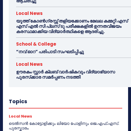
ആചരിച്ചു
Local News
യൂത്ത് കോൺഗ്രസ്സ് തളിയക്കോണം മേഖല കമ്മറ്റി എസ്
എസ് എൽ സി പ്ലസ് ടു പരീക്ഷകളിൽ ഉന്നതവിജയം
കരസ്ഥമാക്കിയ വിദ്യാർത്ഥികളെ ആദരിച്ചു.
School & College
“നവ് ഓറ” പരിപാടി സംഘടിപ്പിച്ചു
Local News
ഊരകം സ്റ്റാർ ക്ലബ് വാർഷികവും വിദ്യാഭ്യാസ
പുരസ്‌ക്കാര സമർപ്പണം നടത്തി
Topics
Local News
ടെൽസൻ കോട്ടോളിക്കും ലിയോ പോളിനും ജെ.എഫ്.എസ്.
പുരസ്കാരം