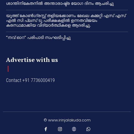
ശാന്തിനികേതനിൽ അന്താരാഷ്ട്ര യോഗ ദിനം ആചരിച്ചു
യൂത്ത് കോൺഗ്രസ്സ് തളിയക്കോണം മേഖല കമ്മറ്റി എസ് എസ്
എൽ സി പ്ലസ് ടു പരീക്ഷകളിൽ ഉന്നതവിജയം
കരസ്ഥമാക്കിയ വിദ്യാർത്ഥികളെ ആദരിച്ചു.
“നവ് ഓറ” പരിപാടി സംഘടിപ്പിച്ചു
Advertise with us
Contact +91 7736000419
© www.irinjalakuda.com