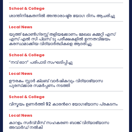
School & College
ശാന്തിനികേതനിൽ അന്താരാഷ്ട്ര യോഗ ദിനം ആചരിച്ചു
Local News
യൂത്ത് കോൺഗ്രസ്സ് തളിയക്കോണം മേഖല കമ്മറ്റി എസ്
എസ് എൽ സി പ്ലസ് ടു പരീക്ഷകളിൽ ഉന്നതവിജയം
കരസ്ഥമാക്കിയ വിദ്യാർത്ഥികളെ ആദരിച്ചു.
School & College
“നവ് ഓറ” പരിപാടി സംഘടിപ്പിച്ചു
Local News
ഊരകം സ്റ്റാർ ക്ലബ് വാർഷികവും വിദ്യാഭ്യാസ
പുരസ്‌ക്കാര സമർപ്പണം നടത്തി
School & College
വിസ്മയം ഉണർത്തി 92 കാരൻറെ യോഗഭ്യാസ പ്രകടനം
Local News
കാറളം സർവ്വീസ് സഹകരണ ബാങ്ക് വിദ്യാഭ്യാസ
അവാർഡ് നൽകി