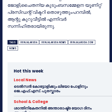
ജോളി,ചൈതന്യ കുടുംബസമ്മേളന യൂണിറ്റ്
പ്രസിഡന്റ് വിക്ടറി തൊഴുത്തുംപറമ്പില്‍,
ആന്റു കുറുവീട്ടില്‍ എന്നിവര്‍
സന്നിഹിതരായിരുന്നു.
TAGS
IRINJALAKUDA
IRINJALAKUDA NEWS
IRINJALAKUDA.COM
NEWS
Hot this week
Local News
ടെൽസൻ കോട്ടോളിക്കും ലിയോ പോളിനും
ജെ.എഫ്.എസ്. പുരസ്കാരം
School & College
ശാന്തിനികേതനിൽ അന്താരാഷ്ട്ര യോഗ ദിനം