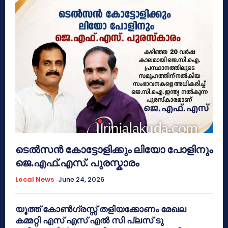
ടെൽസൻ കോട്ടോളിക്കും ലിയോ പോളിനും
ജെ.എഫ്.എസ്. പുരസ്കാരം
Local News
June 24, 2026
യൂത്ത് കോൺഗ്രസ്സ് തളിയക്കോണം മേഖല
കമ്മറ്റി എസ് എസ് എൽ സി പ്ലസ് ടു