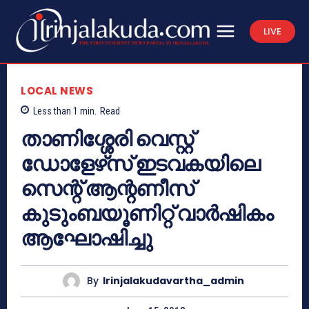
LIVE
LOCAL NEWS
Less than 1
min.
Read
താണിശ്ശേരി വെസ്റ്റ്
ഡോളേഴ്‌സ് ഇടവകയിലെ
സെന്റ് ആന്റണീസ്
കുടുംബയൂണിറ്റ് വാര്‍ഷികം
ആഘോഷിച്ചു
By
Irinjalakudavartha_admin