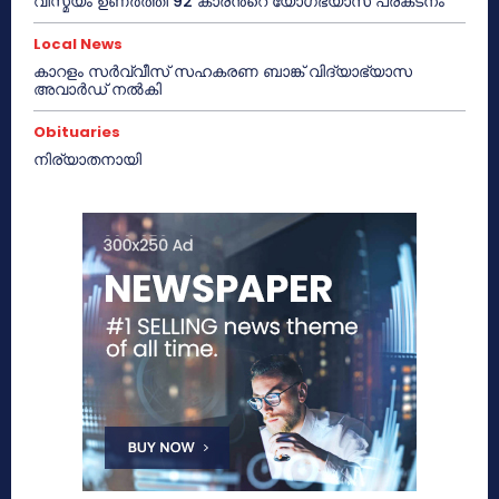
വിസ്മയം ഉണർത്തി 92 കാരൻറെ യോഗഭ്യാസ പ്രകടനം
Local News
കാറളം സർവ്വീസ് സഹകരണ ബാങ്ക് വിദ്യാഭ്യാസ
അവാർഡ് നൽകി
Obituaries
നിര്യാതനായി