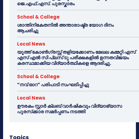
ജെ.എഫ്.എസ്. പുരസ്കാരം
School & College
ശാന്തിനികേതനിൽ അന്താരാഷ്ട്ര യോഗ ദിനം
ആചരിച്ചു
Local News
യൂത്ത് കോൺഗ്രസ്സ് തളിയക്കോണം മേഖല കമ്മറ്റി എസ്
എസ് എൽ സി പ്ലസ് ടു പരീക്ഷകളിൽ ഉന്നതവിജയം
കരസ്ഥമാക്കിയ വിദ്യാർത്ഥികളെ ആദരിച്ചു.
School & College
“നവ് ഓറ” പരിപാടി സംഘടിപ്പിച്ചു
Local News
ഊരകം സ്റ്റാർ ക്ലബ് വാർഷികവും വിദ്യാഭ്യാസ
പുരസ്‌ക്കാര സമർപ്പണം നടത്തി
Topics