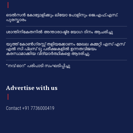
ടെൽസൻ കോട്ടോളിക്കും ലിയോ പോളിനും ജെ.എഫ്.എസ്.
പുരസ്കാരം
ശാന്തിനികേതനിൽ അന്താരാഷ്ട്ര യോഗ ദിനം ആചരിച്ചു
യൂത്ത് കോൺഗ്രസ്സ് തളിയക്കോണം മേഖല കമ്മറ്റി എസ് എസ്
എൽ സി പ്ലസ് ടു പരീക്ഷകളിൽ ഉന്നതവിജയം
കരസ്ഥമാക്കിയ വിദ്യാർത്ഥികളെ ആദരിച്ചു.
“നവ് ഓറ” പരിപാടി സംഘടിപ്പിച്ചു
Advertise with us
Contact +91 7736000419