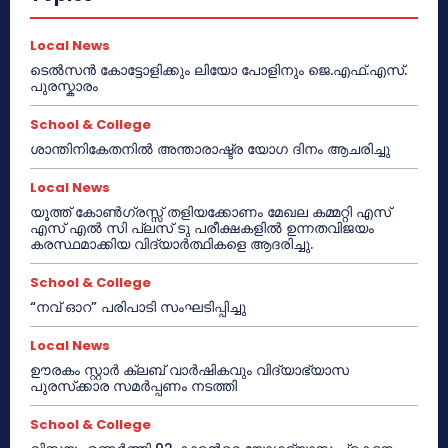
Local News
ടെൽസൻ കോട്ടോളിക്കും ലിയോ പോളിനും ജെ.എഫ്.എസ്.
പുരസ്കാരം
School & College
ശാന്തിനികേതനിൽ അന്താരാഷ്ട്ര യോഗ ദിനം ആചരിച്ചു
Local News
യൂത്ത് കോൺഗ്രസ്സ് തളിയക്കോണം മേഖല കമ്മറ്റി എസ്
എസ് എൽ സി പ്ലസ് ടു പരീക്ഷകളിൽ ഉന്നതവിജയം
കരസ്ഥമാക്കിയ വിദ്യാർത്ഥികളെ ആദരിച്ചു.
School & College
“നവ് ഓറ” പരിപാടി സംഘടിപ്പിച്ചു
Local News
ഊരകം സ്റ്റാർ ക്ലബ് വാർഷികവും വിദ്യാഭ്യാസ
പുരസ്‌ക്കാര സമർപ്പണം നടത്തി
School & College