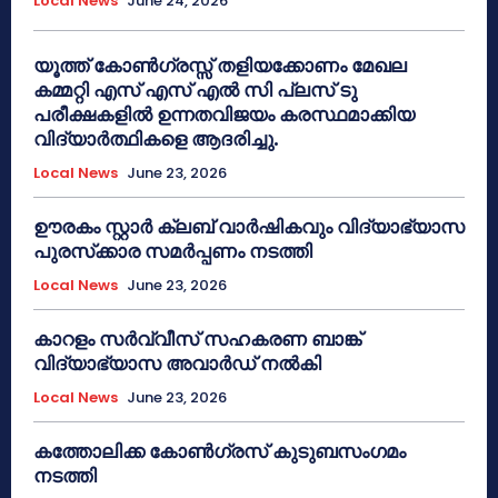
Local News
June 24, 2026
യൂത്ത് കോൺഗ്രസ്സ് തളിയക്കോണം മേഖല
കമ്മറ്റി എസ് എസ് എൽ സി പ്ലസ് ടു
പരീക്ഷകളിൽ ഉന്നതവിജയം കരസ്ഥമാക്കിയ
വിദ്യാർത്ഥികളെ ആദരിച്ചു.
Local News
June 23, 2026
ഊരകം സ്റ്റാർ ക്ലബ് വാർഷികവും വിദ്യാഭ്യാസ
പുരസ്‌ക്കാര സമർപ്പണം നടത്തി
Local News
June 23, 2026
കാറളം സർവ്വീസ് സഹകരണ ബാങ്ക്
വിദ്യാഭ്യാസ അവാർഡ് നൽകി
Local News
June 23, 2026
കത്തോലിക്ക കോൺഗ്രസ് കുടുബസംഗമം
നടത്തി