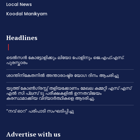
Local News
Koodal Manikyam
Headlines
ടെൽസൻ കോട്ടോളിക്കും ലിയോ പോളിനും ജെ.എഫ്.എസ്.
പുരസ്കാരം
ശാന്തിനികേതനിൽ അന്താരാഷ്ട്ര യോഗ ദിനം ആചരിച്ചു
യൂത്ത് കോൺഗ്രസ്സ് തളിയക്കോണം മേഖല കമ്മറ്റി എസ് എസ്
എൽ സി പ്ലസ് ടു പരീക്ഷകളിൽ ഉന്നതവിജയം
കരസ്ഥമാക്കിയ വിദ്യാർത്ഥികളെ ആദരിച്ചു.
“നവ് ഓറ” പരിപാടി സംഘടിപ്പിച്ചു
Advertise with us