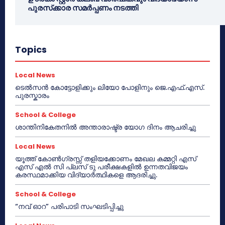
പുരസ്‌ക്കാര സമർപ്പണം നടത്തി
Topics
Local News
ടെൽസൻ കോട്ടോളിക്കും ലിയോ പോളിനും ജെ.എഫ്.എസ്.
പുരസ്കാരം
School & College
ശാന്തിനികേതനിൽ അന്താരാഷ്ട്ര യോഗ ദിനം ആചരിച്ചു
Local News
യൂത്ത് കോൺഗ്രസ്സ് തളിയക്കോണം മേഖല കമ്മറ്റി എസ്
എസ് എൽ സി പ്ലസ് ടു പരീക്ഷകളിൽ ഉന്നതവിജയം
കരസ്ഥമാക്കിയ വിദ്യാർത്ഥികളെ ആദരിച്ചു.
School & College
“നവ് ഓറ” പരിപാടി സംഘടിപ്പിച്ചു