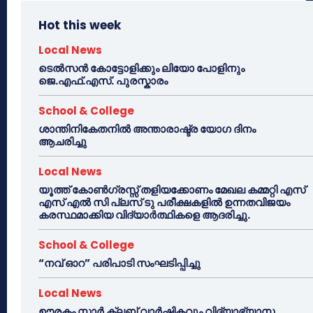
Hot this week
Local News
ടെൽസൻ കോട്ടോളിക്കും ലിയോ പോളിനും
ജെ.എഫ്.എസ്. പുരസ്കാരം
School & College
ശാന്തിനികേതനിൽ അന്താരാഷ്ട്ര യോഗ ദിനം
ആചരിച്ചു
Local News
യൂത്ത് കോൺഗ്രസ്സ് തളിയക്കോണം മേഖല കമ്മറ്റി എസ്
എസ് എൽ സി പ്ലസ് ടു പരീക്ഷകളിൽ ഉന്നതവിജയം
കരസ്ഥമാക്കിയ വിദ്യാർത്ഥികളെ ആദരിച്ചു.
School & College
“നവ് ഓറ” പരിപാടി സംഘടിപ്പിച്ചു
Local News
ഊരകം സ്റ്റാർ ക്ലബ് വാർഷികവും വിദ്യാഭ്യാസ