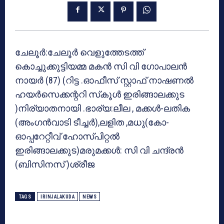
ചേലൂര്‍:ചേലൂര്‍ വെളുത്തേടത്ത്
കൊച്ചുക്കുട്ടിയമ്മ മകന്‍ സി വി ഗോപാലന്‍
നായര്‍ (87) (റിട്ട .ഓഫീസ് സ്റ്റാഫ് നാഷണല്‍
ഹയര്‍സെക്കന്ററി സ്‌കൂള്‍ ഇരിങ്ങാലക്കുട
)നിര്യാതനായി .ഭാര്യ:ലീല , മക്കള്‍-ലതിക
(അംഗന്‍വാടി ടീച്ചര്‍),ലളിത ,മധു(കോ-
ഓപ്പറേറ്റീവ് ഹോസ്പിറ്റല്‍
ഇരിങ്ങാലക്കുട)മരുമക്കള്‍: സി വി ചന്ദ്രന്‍
(ബിസിനസ് )ശ്രീജ
TAGS
IRINJALAKUDA
NEWS