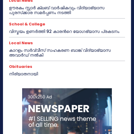
Local News
ഊരകം സ്റ്റാർ ക്ലബ് വാർഷികവും വിദ്യാഭ്യാസ
പുരസ്‌ക്കാര സമർപ്പണം നടത്തി
School & College
വിസ്മയം ഉണർത്തി 92 കാരൻറെ യോഗഭ്യാസ പ്രകടനം
Local News
കാറളം സർവ്വീസ് സഹകരണ ബാങ്ക് വിദ്യാഭ്യാസ
അവാർഡ് നൽകി
Obituaries
നിര്യാതനായി