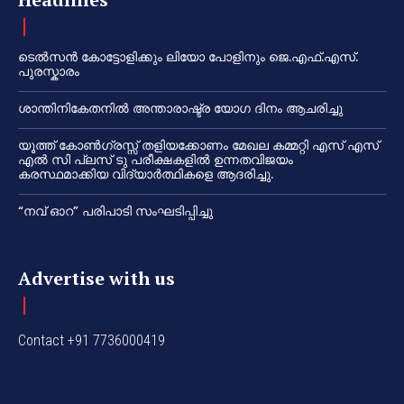
ടെൽസൻ കോട്ടോളിക്കും ലിയോ പോളിനും ജെ.എഫ്.എസ്.
പുരസ്കാരം
ശാന്തിനികേതനിൽ അന്താരാഷ്ട്ര യോഗ ദിനം ആചരിച്ചു
യൂത്ത് കോൺഗ്രസ്സ് തളിയക്കോണം മേഖല കമ്മറ്റി എസ് എസ്
എൽ സി പ്ലസ് ടു പരീക്ഷകളിൽ ഉന്നതവിജയം
കരസ്ഥമാക്കിയ വിദ്യാർത്ഥികളെ ആദരിച്ചു.
“നവ് ഓറ” പരിപാടി സംഘടിപ്പിച്ചു
Advertise with us
Contact +91 7736000419