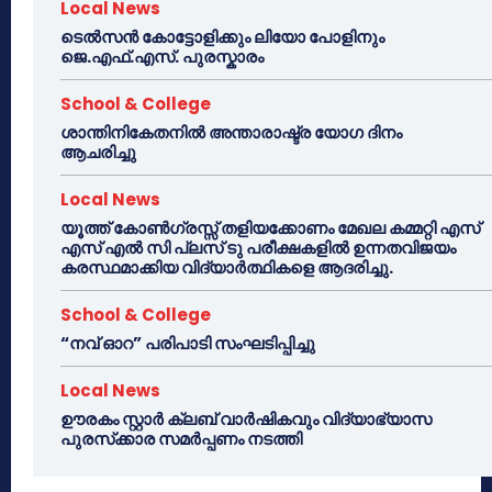
Local News
ടെൽസൻ കോട്ടോളിക്കും ലിയോ പോളിനും
ജെ.എഫ്.എസ്. പുരസ്കാരം
School & College
ശാന്തിനികേതനിൽ അന്താരാഷ്ട്ര യോഗ ദിനം
ആചരിച്ചു
Local News
യൂത്ത് കോൺഗ്രസ്സ് തളിയക്കോണം മേഖല കമ്മറ്റി എസ്
എസ് എൽ സി പ്ലസ് ടു പരീക്ഷകളിൽ ഉന്നതവിജയം
കരസ്ഥമാക്കിയ വിദ്യാർത്ഥികളെ ആദരിച്ചു.
School & College
“നവ് ഓറ” പരിപാടി സംഘടിപ്പിച്ചു
Local News
ഊരകം സ്റ്റാർ ക്ലബ് വാർഷികവും വിദ്യാഭ്യാസ
പുരസ്‌ക്കാര സമർപ്പണം നടത്തി