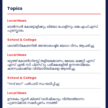
Topics
Local News
ടെൽസൻ കോട്ടോളിക്കും ലിയോ പോളിനും ജെ.എഫ്.എസ്.
പുരസ്കാരം
School & College
ശാന്തിനികേതനിൽ അന്താരാഷ്ട്ര യോഗ ദിനം ആചരിച്ചു
Local News
യൂത്ത് കോൺഗ്രസ്സ് തളിയക്കോണം മേഖല കമ്മറ്റി എസ്
എസ് എൽ സി പ്ലസ് ടു പരീക്ഷകളിൽ ഉന്നതവിജയം
കരസ്ഥമാക്കിയ വിദ്യാർത്ഥികളെ ആദരിച്ചു.
School & College
“നവ് ഓറ” പരിപാടി സംഘടിപ്പിച്ചു
Local News
ഊരകം സ്റ്റാർ ക്ലബ് വാർഷികവും വിദ്യാഭ്യാസ
പുരസ്‌ക്കാര സമർപ്പണം നടത്തി