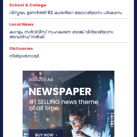
School & College
വിസ്മയം ഉണർത്തി 92 കാരൻറെ യോഗഭ്യാസ പ്രകടനം
Local News
കാറളം സർവ്വീസ് സഹകരണ ബാങ്ക് വിദ്യാഭ്യാസ
അവാർഡ് നൽകി
Obituaries
നിര്യാതനായി