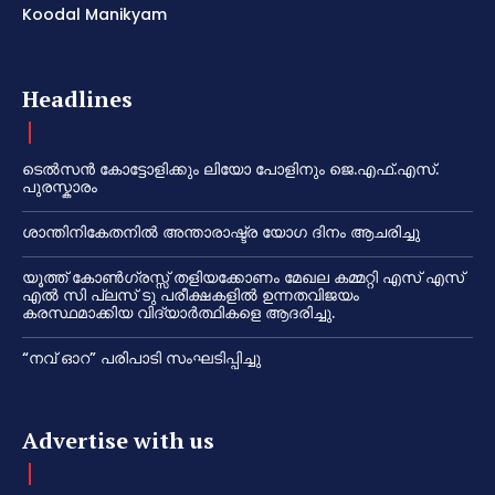
Koodal Manikyam
Headlines
ടെൽസൻ കോട്ടോളിക്കും ലിയോ പോളിനും ജെ.എഫ്.എസ്.
പുരസ്കാരം
ശാന്തിനികേതനിൽ അന്താരാഷ്ട്ര യോഗ ദിനം ആചരിച്ചു
യൂത്ത് കോൺഗ്രസ്സ് തളിയക്കോണം മേഖല കമ്മറ്റി എസ് എസ്
എൽ സി പ്ലസ് ടു പരീക്ഷകളിൽ ഉന്നതവിജയം
കരസ്ഥമാക്കിയ വിദ്യാർത്ഥികളെ ആദരിച്ചു.
“നവ് ഓറ” പരിപാടി സംഘടിപ്പിച്ചു
Advertise with us