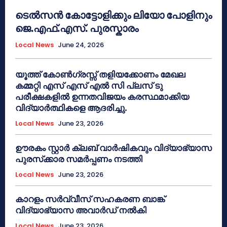
ടെൽസൻ കോട്ടോളിക്കും ലിയോ പോളിനും
ജെ.എഫ്.എസ്. പുരസ്കാരം
Local News
June 24, 2026
യൂത്ത് കോൺഗ്രസ്സ് തളിയക്കോണം മേഖല
കമ്മറ്റി എസ് എസ് എൽ സി പ്ലസ് ടു
പരീക്ഷകളിൽ ഉന്നതവിജയം കരസ്ഥമാക്കിയ
വിദ്യാർത്ഥികളെ ആദരിച്ചു.
Local News
June 23, 2026
ഊരകം സ്റ്റാർ ക്ലബ് വാർഷികവും വിദ്യാഭ്യാസ
പുരസ്‌ക്കാര സമർപ്പണം നടത്തി
Local News
June 23, 2026
കാറളം സർവ്വീസ് സഹകരണ ബാങ്ക്
വിദ്യാഭ്യാസ അവാർഡ് നൽകി
Local News
June 23, 2026