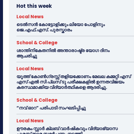
Hot this week
Local News
ടെൽസൻ കോട്ടോളിക്കും ലിയോ പോളിനും
ജെ.എഫ്.എസ്. പുരസ്കാരം
School & College
ശാന്തിനികേതനിൽ അന്താരാഷ്ട്ര യോഗ ദിനം
ആചരിച്ചു
Local News
യൂത്ത് കോൺഗ്രസ്സ് തളിയക്കോണം മേഖല കമ്മറ്റി എസ്
എസ് എൽ സി പ്ലസ് ടു പരീക്ഷകളിൽ ഉന്നതവിജയം
കരസ്ഥമാക്കിയ വിദ്യാർത്ഥികളെ ആദരിച്ചു.
School & College
“നവ് ഓറ” പരിപാടി സംഘടിപ്പിച്ചു
Local News
ഊരകം സ്റ്റാർ ക്ലബ് വാർഷികവും വിദ്യാഭ്യാസ
പുരസ്‌ക്കാര സമർപ്പണം നടത്തി