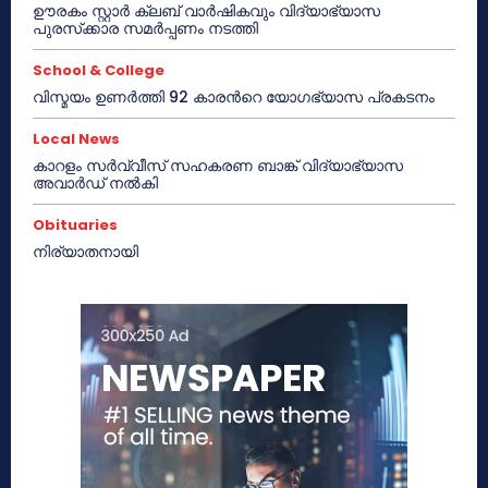
ഊരകം സ്റ്റാർ ക്ലബ് വാർഷികവും വിദ്യാഭ്യാസ
പുരസ്‌ക്കാര സമർപ്പണം നടത്തി
School & College
വിസ്മയം ഉണർത്തി 92 കാരൻറെ യോഗഭ്യാസ പ്രകടനം
Local News
കാറളം സർവ്വീസ് സഹകരണ ബാങ്ക് വിദ്യാഭ്യാസ
അവാർഡ് നൽകി
Obituaries
നിര്യാതനായി