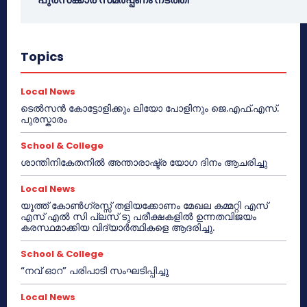
Topics
Local News
ടെൽസൻ കോട്ടോളിക്കും ലിയോ പോളിനും ജെ.എഫ്.എസ്.
പുരസ്കാരം
School & College
ശാന്തിനികേതനിൽ അന്താരാഷ്ട്ര യോഗ ദിനം ആചരിച്ചു
Local News
യൂത്ത് കോൺഗ്രസ്സ് തളിയക്കോണം മേഖല കമ്മറ്റി എസ്
എസ് എൽ സി പ്ലസ് ടു പരീക്ഷകളിൽ ഉന്നതവിജയം
കരസ്ഥമാക്കിയ വിദ്യാർത്ഥികളെ ആദരിച്ചു.
School & College
“നവ് ഓറ” പരിപാടി സംഘടിപ്പിച്ചു
Local News