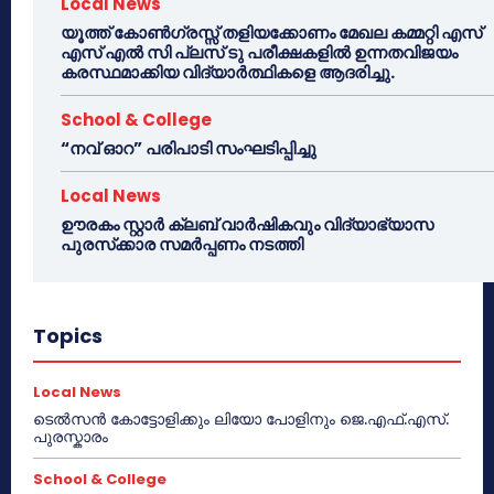
Local News
യൂത്ത് കോൺഗ്രസ്സ് തളിയക്കോണം മേഖല കമ്മറ്റി എസ്
എസ് എൽ സി പ്ലസ് ടു പരീക്ഷകളിൽ ഉന്നതവിജയം
കരസ്ഥമാക്കിയ വിദ്യാർത്ഥികളെ ആദരിച്ചു.
School & College
“നവ് ഓറ” പരിപാടി സംഘടിപ്പിച്ചു
Local News
ഊരകം സ്റ്റാർ ക്ലബ് വാർഷികവും വിദ്യാഭ്യാസ
പുരസ്‌ക്കാര സമർപ്പണം നടത്തി
Topics
Local News
ടെൽസൻ കോട്ടോളിക്കും ലിയോ പോളിനും ജെ.എഫ്.എസ്.
പുരസ്കാരം
School & College