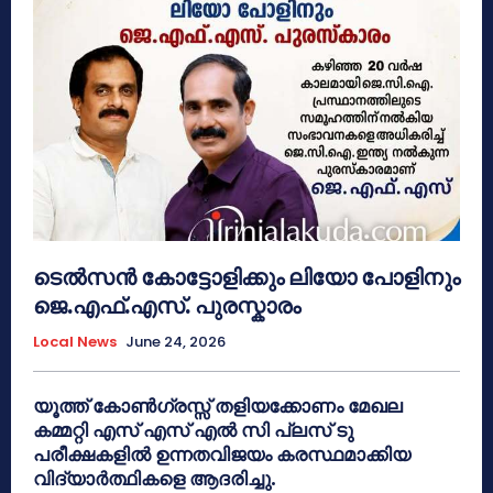
ടെൽസൻ കോട്ടോളിക്കും ലിയോ പോളിനും
ജെ.എഫ്.എസ്. പുരസ്കാരം
Local News
June 24, 2026
യൂത്ത് കോൺഗ്രസ്സ് തളിയക്കോണം മേഖല
കമ്മറ്റി എസ് എസ് എൽ സി പ്ലസ് ടു
പരീക്ഷകളിൽ ഉന്നതവിജയം കരസ്ഥമാക്കിയ
വിദ്യാർത്ഥികളെ ആദരിച്ചു.