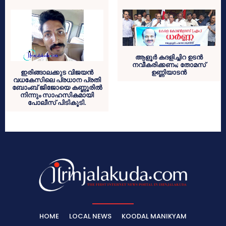
ആളൂര്‍ കദളിച്ചിറ ഉടന്‍
നവീകരിക്കണം; തോമസ്
ഇരിങ്ങാലക്കുട വിജയന്‍
ഉണ്ണിയാടന്‍
വധകേസിലെ പ്രധാന പ്രതി
ബോംബ് ജിജോയെ കണ്ണൂരില്‍
നിന്നും സാഹസികമായി
പോലീസ് പിടികൂടി.
HOME
LOCAL NEWS
KOODAL MANIKYAM