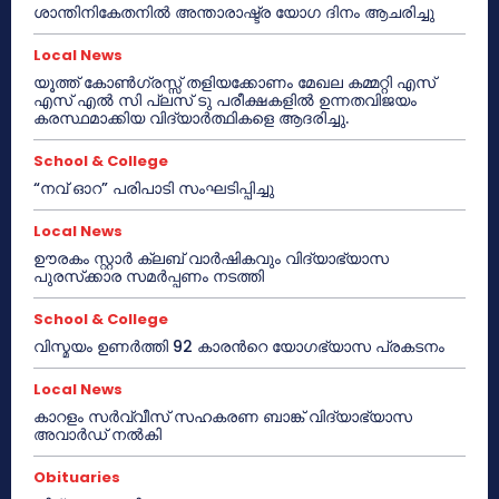
ശാന്തിനികേതനിൽ അന്താരാഷ്ട്ര യോഗ ദിനം ആചരിച്ചു
Local News
യൂത്ത് കോൺഗ്രസ്സ് തളിയക്കോണം മേഖല കമ്മറ്റി എസ്
എസ് എൽ സി പ്ലസ് ടു പരീക്ഷകളിൽ ഉന്നതവിജയം
കരസ്ഥമാക്കിയ വിദ്യാർത്ഥികളെ ആദരിച്ചു.
School & College
“നവ് ഓറ” പരിപാടി സംഘടിപ്പിച്ചു
Local News
ഊരകം സ്റ്റാർ ക്ലബ് വാർഷികവും വിദ്യാഭ്യാസ
പുരസ്‌ക്കാര സമർപ്പണം നടത്തി
School & College
വിസ്മയം ഉണർത്തി 92 കാരൻറെ യോഗഭ്യാസ പ്രകടനം
Local News
കാറളം സർവ്വീസ് സഹകരണ ബാങ്ക് വിദ്യാഭ്യാസ
അവാർഡ് നൽകി
Obituaries