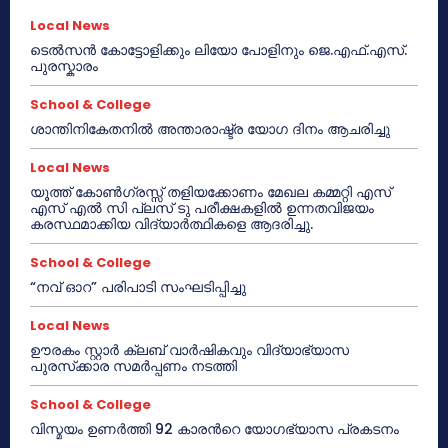
Local News
ടെൽസൻ കോട്ടോളിക്കും ലിയോ പോളിനും ജെ.എഫ്.എസ്.
പുരസ്കാരം
School & College
ശാന്തിനികേതനിൽ അന്താരാഷ്ട്ര യോഗ ദിനം ആചരിച്ചു
Local News
യൂത്ത് കോൺഗ്രസ്സ് തളിയക്കോണം മേഖല കമ്മറ്റി എസ്
എസ് എൽ സി പ്ലസ് ടു പരീക്ഷകളിൽ ഉന്നതവിജയം
കരസ്ഥമാക്കിയ വിദ്യാർത്ഥികളെ ആദരിച്ചു.
School & College
“നവ് ഓറ” പരിപാടി സംഘടിപ്പിച്ചു
Local News
ഊരകം സ്റ്റാർ ക്ലബ് വാർഷികവും വിദ്യാഭ്യാസ
പുരസ്‌ക്കാര സമർപ്പണം നടത്തി
School & College
വിസ്മയം ഉണർത്തി 92 കാരൻറെ യോഗഭ്യാസ പ്രകടനം