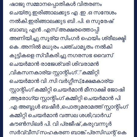
ഷാജു സമ്മാനപ്പൊതികള്‍ വിതരണം
ചെയ്തു.ഇരിങ്ങാലക്കുട എ .ഇ .ഒ സന്ദേശം
നല്‍കി.ഇരിങ്ങാലക്കുട ബി .പി. ഒ സുരേഷ്
ബാബു എന്‍ .എസ് അക്ഷരത്തൊപ്പി
അണിയിച്ചു.സൂര്യ സിംഗര്‍ ഫെയിം ശ്രീലക്ഷ്മി
കെ .അനില്‍ മധുരം പഞ്ചാമൃതം നല്‍കി
കുട്ടികളെ സ്വീകരിച്ചു.നഗരസഭ വൈസ്
ചെയര്‍മാന്‍ രാജേശ്വരി ശിവരാമന്‍
,വികസനകാര്യ സ്റ്റാന്റിംഗ്് കമ്മിറ്റി
ചെയര്‍മാന്‍ വി .സി വര്‍ഗ്ഗീസ്,ക്ഷേമകാര്യ
സ്റ്റാന്റിംഗ് കമ്മിറ്റി ചെയര്‍മാന്‍ മീനാക്ഷി ജോഷി
,ആരോഗ്യ സ്റ്റാന്റിംഗ് കമ്മിറ്റി ചെയര്‍മാന്‍ പി
.എ അബ്ദുള്‍ ബഷീര്‍ ,പൊതുമരാമത്ത് സ്റ്റാന്റിംഗ്
കമ്മിറ്റി ചെയര്‍മാന്‍ വത്സല ശശി,വാര്‍ഡ്
കൗണ്‍സിലര്‍ പി. വി പ്രജീഷ് ,കരുവന്നൂര്‍
സര്‍വ്വീസ് സഹകരണ ബാങ്ക് പ്രസിഡന്റ് കെ