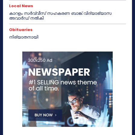
Local News
കാറളം സർവ്വീസ് സഹകരണ ബാങ്ക് വിദ്യാഭ്യാസ
അവാർഡ് നൽകി
Obituaries
നിര്യാതനായി