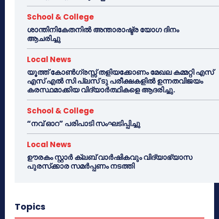
School & College
ശാന്തിനികേതനിൽ അന്താരാഷ്ട്ര യോഗ ദിനം
ആചരിച്ചു
Local News
യൂത്ത് കോൺഗ്രസ്സ് തളിയക്കോണം മേഖല കമ്മറ്റി എസ്
എസ് എൽ സി പ്ലസ് ടു പരീക്ഷകളിൽ ഉന്നതവിജയം
കരസ്ഥമാക്കിയ വിദ്യാർത്ഥികളെ ആദരിച്ചു.
School & College
“നവ് ഓറ” പരിപാടി സംഘടിപ്പിച്ചു
Local News
ഊരകം സ്റ്റാർ ക്ലബ് വാർഷികവും വിദ്യാഭ്യാസ
പുരസ്‌ക്കാര സമർപ്പണം നടത്തി
Topics