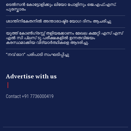
ടെൽസൻ കോട്ടോളിക്കും ലിയോ പോളിനും ജെ.എഫ്.എസ്.
പുരസ്കാരം
ശാന്തിനികേതനിൽ അന്താരാഷ്ട്ര യോഗ ദിനം ആചരിച്ചു
യൂത്ത് കോൺഗ്രസ്സ് തളിയക്കോണം മേഖല കമ്മറ്റി എസ് എസ്
എൽ സി പ്ലസ് ടു പരീക്ഷകളിൽ ഉന്നതവിജയം
കരസ്ഥമാക്കിയ വിദ്യാർത്ഥികളെ ആദരിച്ചു.
“നവ് ഓറ” പരിപാടി സംഘടിപ്പിച്ചു
Advertise with us
Contact +91 7736000419